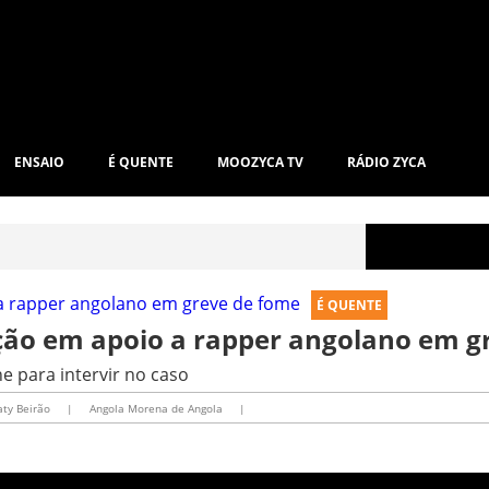
ENSAIO
É QUENTE
MOOZYCA TV
RÁDIO ZYCA
É QUENTE
ção em apoio a rapper angolano em g
ne para intervir no caso
aty Beirão
|
Angola Morena de Angola
|