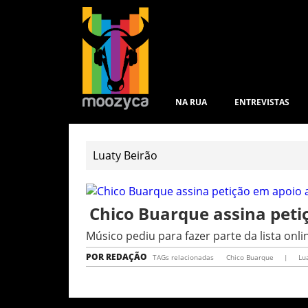
NA RUA
ENTREVISTAS
Chico Buarque assina peti
Músico pediu para fazer parte da lista onli
POR
REDAÇÃO
TAGs relacionadas
Chico Buarque
|
Lu