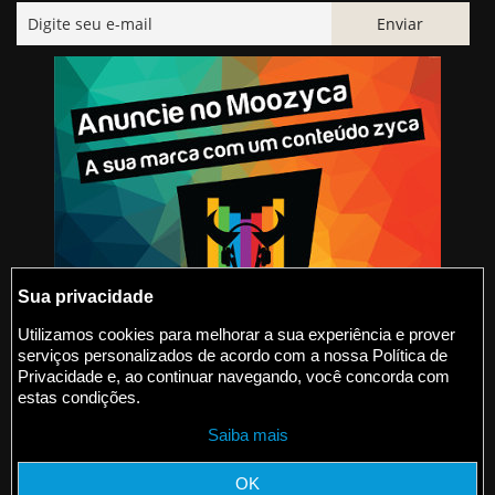
Sua privacidade
Utilizamos cookies para melhorar a sua experiência e prover
serviços personalizados de acordo com a nossa Política de
@2015-2026 Moozyca
Privacidade e, ao continuar navegando, você concorda com
estas condições.
contato@moozyca.com
Saiba mais
moozyca.com
OK