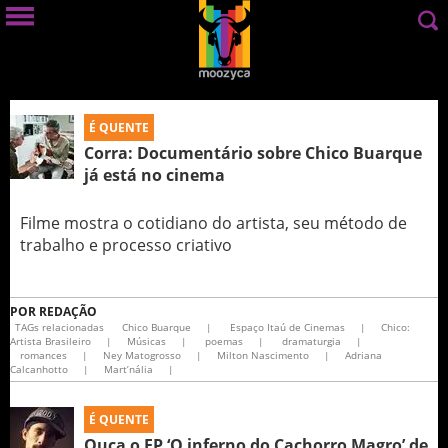
É QUENTE
Corra: Documentário sobre Chico Buarque
já está no cinema
Filme mostra o cotidiano do artista, seu método de
trabalho e processo criativo
POR
REDAÇÃO
TAGs relacionadas
Chico Buarque
|
Espaço Itaú de Cinemas
|
Chico:
Artista Brasileiro
|
Músicas
|
poemas
|
dramaturgia
|
romances
|
Ney Matogrosso
|
Milton Nascimento
|
Adriana
Calcanhotto
|
Mart’nália
|
É QUENTE
Ouça o EP ‘O inferno do Cachorro Magro’ de