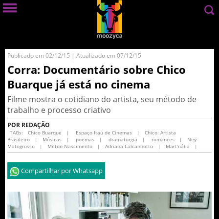
Publicado em 02/12/15 | Atualizado em 07/12/15
Corra: Documentário sobre Chico
Buarque já está no cinema
Filme mostra o cotidiano do artista, seu método de
trabalho e processo criativo
POR REDAÇÃO
TAGs:
Chico Buarque
|
Espaço Itaú de Cinemas
|
Chico: Artista
Brasileiro
|
Músicas
|
poemas
|
dramaturgia
|
romances
|
Ney
Matogrosso
|
Milton Nascimento
|
Adriana Calcanhotto
|
Mart’nália
|
Compartilhar por Whatsapp