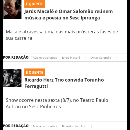
É QUENTE
Jards Macalé e Omar Salomão reúnem
música e poesia no Sesc Ipiranga
Macalé atravessa uma das mais prósperas fases de
sua carreira
POR
REDAÇÃO
TAGs relacionadas
Jards Macalé
|
Omar Salomão
|
É QUENTE
Ricardo Herz Trio convida Toninho
Ferragutti
Show ocorre nesta sexta (8/7), no Teatro Paulo
Autran no Sesc Pinheiros
POR
REDAÇÃO
TAGs relacionadas
Ricardo Herz Trio
|