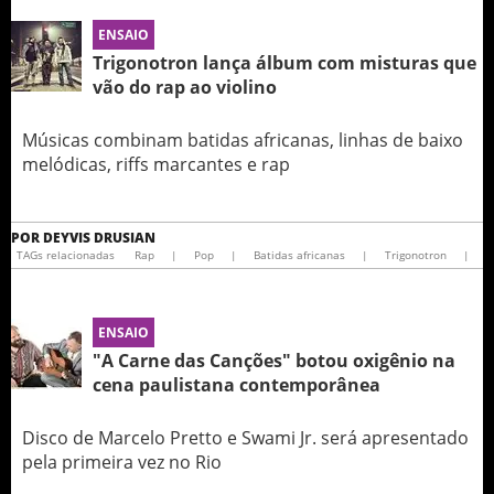
ENSAIO
Trigonotron lança álbum com misturas que
vão do rap ao violino
Músicas combinam batidas africanas, linhas de baixo
melódicas, riffs marcantes e rap
POR
DEYVIS DRUSIAN
TAGs relacionadas
Rap
|
Pop
|
Batidas africanas
|
Trigonotron
|
ENSAIO
"A Carne das Canções" botou oxigênio na
cena paulistana contemporânea
Disco de Marcelo Pretto e Swami Jr. será apresentado
pela primeira vez no Rio