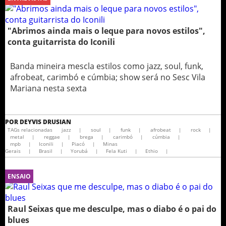
"Abrimos ainda mais o leque para novos estilos",
conta guitarrista do Iconili
Banda mineira mescla estilos como jazz, soul, funk,
afrobeat, carimbó e cúmbia; show será no Sesc Vila
Mariana nesta sexta
POR
DEYVIS DRUSIAN
TAGs relacionadas
jazz
|
soul
|
funk
|
afrobeat
|
rock
|
metal
|
reggae
|
brega
|
carimbó
|
cúmbia
|
mpb
|
Iconili
|
Piacó
|
Minas
Gerais
|
Brasil
|
Yorubá
|
Fela Kuti
|
Ethio
|
ENSAIO
Raul Seixas que me desculpe, mas o diabo é o pai do
blues