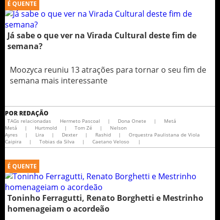
É QUENTE
Já sabe o que ver na Virada Cultural deste fim de
semana?
Moozyca reuniu 13 atrações para tornar o seu fim de
semana mais interessante
POR
REDAÇÃO
TAGs relacionadas
Hermeto Pascoal
|
Dona Onete
|
Metá
Metá
|
Hurtmold
|
Tom Zé
|
Nelson
Ayres
|
Lira
|
Dexter
|
Rashid
|
Orquestra Paulistana de Viola
Caipira
|
Tobias da Silva
|
Caetano Veloso
|
É QUENTE
Toninho Ferragutti, Renato Borghetti e Mestrinho
homenageiam o acordeão