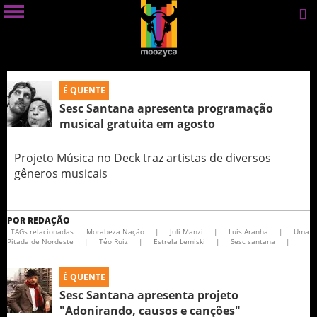
É QUENTE
Sesc Santana apresenta programação
musical gratuita em agosto
Projeto Música no Deck traz artistas de diversos
gêneros musicais
POR
REDAÇÃO
TAGs relacionadas
Morabeza Nação
|
Juli Manzi
|
Luis Aranha
|
Uma
Pitada de Nordeste
|
Téo Ruiz
|
Estrela Lemiski
|
Sesc santana
|
É QUENTE
Sesc Santana apresenta projeto
"Adonirando, causos e canções"