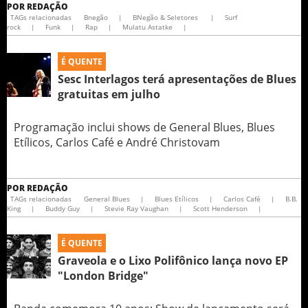
POR
REDAÇÃO
TAGs relacionadas
Bnegão
|
BNegão & Seletores
|
Surf
rock
|
Funk
|
Rap
|
Mulatu Astatke
|
É QUENTE
Sesc Interlagos terá apresentações de Blues
gratuitas em julho
Programação inclui shows de General Blues, Blues
Etílicos, Carlos Café e André Christovam
POR
REDAÇÃO
TAGs relacionadas
General Blues
|
Blues Etílicos
|
Carlos Café
|
B.B.
King
|
Buddy Guy
|
Stevie Ray Vaughan
|
Scott Henderson
|
É QUENTE
Graveola e o Lixo Polifônico lança novo EP
"London Bridge"