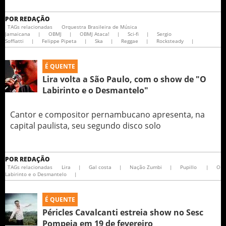
POR
REDAÇÃO
TAGs relacionadas
Orquestra Brasileira de Música
Jamaicana
|
OBMJ
|
OBMJ Ataca!
|
Sci-fi
|
Sergio
Soffiatti
|
Felippe Pipeta
|
Ska
|
Reggae
|
Rocksteady
|
É QUENTE
Lira volta a São Paulo, com o show de "O
Labirinto e o Desmantelo"
Cantor e compositor pernambucano apresenta, na
capital paulista, seu segundo disco solo
POR
REDAÇÃO
TAGs relacionadas
Lira
|
Gal costa
|
Nação Zumbi
|
Pupillo
|
O
Labirinto e o Desmantelo
|
É QUENTE
Péricles Cavalcanti estreia show no Sesc
Pompeia em 19 de fevereiro