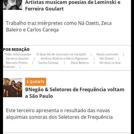
Artistas musicam poesias de Leminski e
Ferreira Goulart
Trabalho traz intérpretes como Ná Ozetti, Zeca
Baleiro e Carlos Careqa
POR
REDAÇÃO
TAGs relacionadas
O Que Há de Concreto na Canção?
|
Paulo Leminski
|
Ferreira Goulart
|
Antônio Risério e Décio Pignatari
|
Ná Ozetti
|
Marcelo Pretto
|
Carlos Careqa
|
Zeca Baleiro
|
Gil Assis e Ana
Fridman
|
É QUENTE
BNegão & Seletores de Frequência voltam
a São Paulo
Este terceiro apresenta o resultado das novas
alquimias sonoras dos Seletores de Frequência