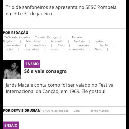
Trio de sanfoneiros se apresenta no SESC Pompeia
em 30 e 31 de janeiro
POR
REDAÇÃO
TAGs relacionadas
Toninho Ferragutti
|
Renato
Borghetti
|
Mestrinho
|
Acordeão
|
Sanfona
|
gaita
|
concertina
|
harmônica
|
frevo
|
maracatu
|
baião
|
polca
|
rancheiras
|
xotes
|
chamamés
|
Choro
|
ENSAIO
Só a vaia consagra
Jards Macalé conta como foi ser vaiado no Festival
Internacional da Canção, em 1969. Ele gostou!
POR
DEYVIS DRUSIAN
TAGs relacionadas
Vaia
|
Jards Macalé
|
ENSAIO