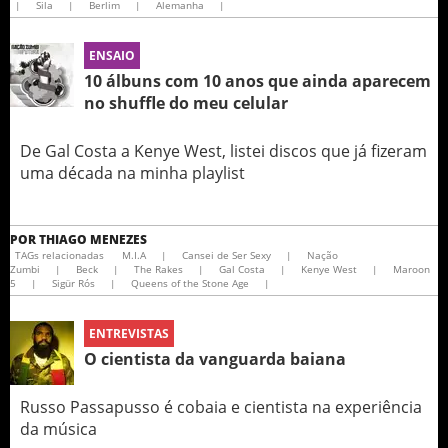
|
Sila
|
Berlim
|
Alemanha
|
ENSAIO
10 álbuns com 10 anos que ainda aparecem
no shuffle do meu celular
De Gal Costa a Kenye West, listei discos que já fizeram
uma década na minha playlist
POR
THIAGO MENEZES
TAGs relacionadas
M.I.A
|
Cansei de Ser Sexy
|
Nação
Zumbi
|
Beck
|
The Rakes
|
Gal Costa
|
Kenye West
|
Maroon
5
|
Sigür Rós
|
Queens of the Stone Age
|
ENTREVISTAS
O cientista da vanguarda baiana
Russo Passapusso é cobaia e cientista na experiência
da música