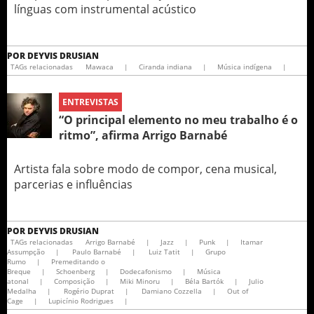
línguas com instrumental acústico
POR
DEYVIS DRUSIAN
TAGs relacionadas
Mawaca
|
Ciranda indiana
|
Música indígena
|
ENTREVISTAS
“O principal elemento no meu trabalho é o
ritmo”, afirma Arrigo Barnabé
Artista fala sobre modo de compor, cena musical,
parcerias e influências
POR
DEYVIS DRUSIAN
TAGs relacionadas
Arrigo Barnabé
|
Jazz
|
Punk
|
Itamar
Assumpção
|
Paulo Barnabé
|
Luiz Tatit
|
Grupo
Rumo
|
Premeditando o
Breque
|
Schoenberg
|
Dodecafonismo
|
Música
atonal
|
Composição
|
Miki Minoru
|
Béla Bartók
|
Julio
Medalha
|
Rogério Duprat
|
Damiano Cozzella
|
Out of
Cage
|
Lupicínio Rodrigues​
|