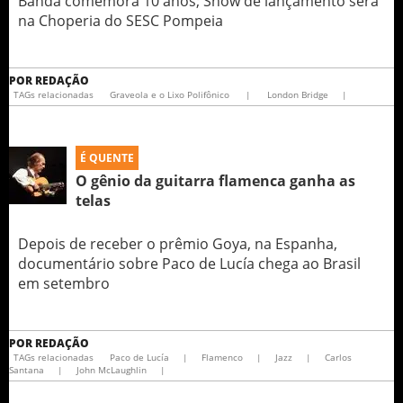
Banda comemora 10 anos; Show de lançamento será
na Choperia do SESC Pompeia
POR
REDAÇÃO
TAGs relacionadas
Graveola e o Lixo Polifônico
|
London Bridge
|
É QUENTE
O gênio da guitarra flamenca ganha as
telas
Depois de receber o prêmio Goya, na Espanha,
documentário sobre Paco de Lucía chega ao Brasil
em setembro
POR
REDAÇÃO
TAGs relacionadas
Paco de Lucía
|
Flamenco
|
Jazz
|
Carlos
Santana
|
John McLaughlin
|