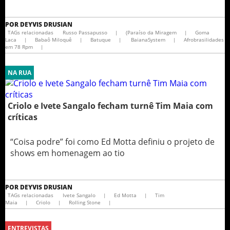
POR
DEYVIS DRUSIAN
TAGs relacionadas
Russo Passapusso
|
(Paraíso da Miragem
|
Goma
Laca
|
Babaô Miloquê
|
Batuque
|
BaianaSystem
|
Afrobrasilidades
em 78 Rpm
|
NA RUA
Criolo e Ivete Sangalo fecham turnê Tim Maia com
críticas
“Coisa podre” foi como Ed Motta definiu o projeto de
shows em homenagem ao tio
POR
DEYVIS DRUSIAN
TAGs relacionadas
Ivete Sangalo
|
Ed Motta
|
Tim
Maia
|
Criolo
|
Rolling Stone
|
ENTREVISTAS