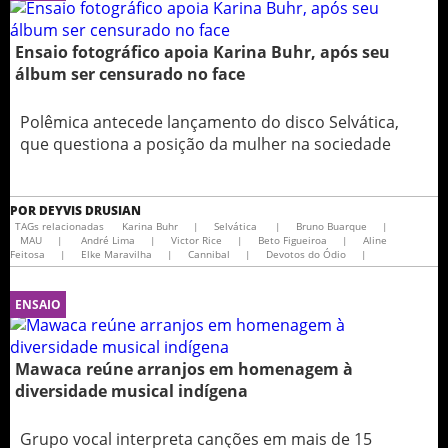
Ensaio fotográfico apoia Karina Buhr, após seu
álbum ser censurado no face
Polêmica antecede lançamento do disco Selvática,
que questiona a posição da mulher na sociedade
POR
DEYVIS DRUSIAN
TAGs relacionadas
Karina Buhr
|
Selvática
|
Bruno Buarque
|
MAU
|
André Lima
|
Victor Rice
|
Beto Figueiroa
|
Aline
Feitosa
|
Elke Maravilha
|
Cannibal
|
Devotos do Ódio
|
ENSAIO
Mawaca reúne arranjos em homenagem à
diversidade musical indígena
Grupo vocal interpreta canções em mais de 15