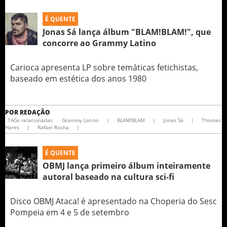
É QUENTE
Jonas Sá lança álbum "BLAM!BLAM!", que
concorre ao Grammy Latino
Carioca apresenta LP sobre temáticas fetichistas,
baseado em estética dos anos 1980
POR
REDAÇÃO
TAGs relacionadas
Grammy Latino
|
BLAM!BLAM
|
Jonas Sá
|
Thomas
Hares
|
Rafael Rocha
|
É QUENTE
OBMJ lança primeiro álbum inteiramente
autoral baseado na cultura sci-fi
Disco OBMJ Ataca! é apresentado na Choperia do Sesc
Pompeia em 4 e 5 de setembro