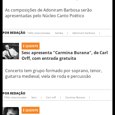
As composições de Adoniram Barbosa serão
apresentadas pelo Núcleo Canto Poético
POR
REDAÇÃO
TAGs relacionadas
Samba
|
Adoniram barbosa
|
É QUENTE
Sesc apresenta "Carmina Burana", de Carl
Orff, com entrada gratuita
Concerto tem grupo formado por soprano, tenor,
guitarra medieval, viela de roda e percussão
POR
REDAÇÃO
TAGs relacionadas
Sesc
|
Carl orff
|
Carmina Burana
|
É QUENTE