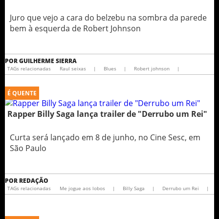
Juro que vejo a cara do belzebu na sombra da parede
bem à esquerda de Robert Johnson
POR
GUILHERME SIERRA
TAGs relacionadas
Raul seixas
|
Blues
|
Robert johnson
|
É QUENTE
Rapper Billy Saga lança trailer de "Derrubo um Rei"
Curta será lançado em 8 de junho, no Cine Sesc, em
São Paulo
POR
REDAÇÃO
TAGs relacionadas
Me jogue aos lobos
|
Billy Saga
|
Derrubo um Rei
|