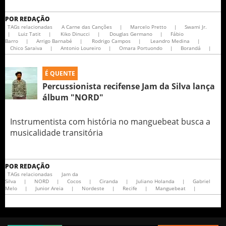
POR
REDAÇÃO
TAGs relacionadas
A Carne das Canções
|
Marcelo Pretto
|
Swami Jr.
|
Luiz Tatit
|
Kiko Dinucci
|
Douglas Germano
|
Fábio
Barro
|
Arrigo Barnabé
|
Rodrigo Campos
|
Leandro Medina
|
Chico Saraiva
|
Antonio Loureiro
|
Omara Portuondo
|
Borandá
|
É QUENTE
Percussionista recifense Jam da Silva lança
álbum "NORD"
Instrumentista com história no manguebeat busca a
musicalidade transitória
POR
REDAÇÃO
TAGs relacionadas
Jam da
Silva
|
NORD
|
Cocos
|
Ciranda
|
Juliano Holanda
|
Gabriel
Melo
|
Junior Areia
|
Nordeste
|
Recife
|
Manguebeat
|