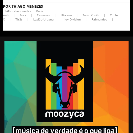
POR
THIAGO MENEZES
TAGs relacionadas
Punk
rock
|
Rock
|
Ramones
|
Nirvana
|
Sonic Youth
|
Circle
X
|
Titãs
|
Legião Urbana
|
Joy Division
|
Raimundos
|