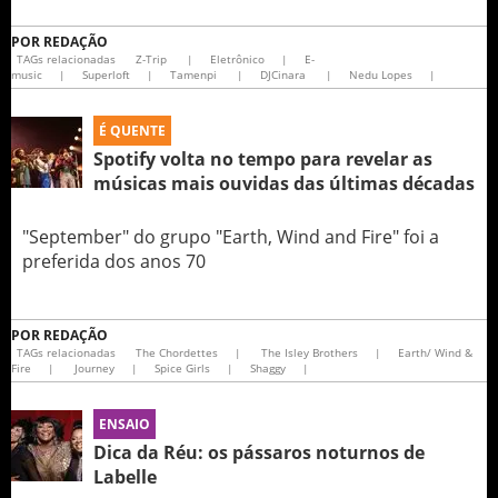
POR
REDAÇÃO
TAGs relacionadas
Z-Trip
|
Eletrônico
|
E-
music
|
Superloft
|
Tamenpi
|
DJCinara
|
Nedu Lopes
|
É QUENTE
Spotify volta no tempo para revelar as
músicas mais ouvidas das últimas décadas
"September" do grupo "Earth, Wind and Fire" foi a
preferida dos anos 70
POR
REDAÇÃO
TAGs relacionadas
The Chordettes
|
The Isley Brothers
|
Earth/ Wind &
Fire
|
Journey
|
Spice Girls
|
Shaggy
|
ENSAIO
Dica da Réu: os pássaros noturnos de
Labelle