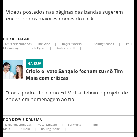
Vídeos postados nas páginas das bandas sugerem
encontro dos maiores nomes do rock
POR
REDAÇÃO
TAGs relacionadas
The Who
|
Roger Waters
|
Rolling Stones
|
Paul
McCartney
|
Bob Dylan
|
Rock and roll
|
NA RUA
Criolo e Ivete Sangalo fecham turnê Tim
Maia com críticas
“Coisa podre” foi como Ed Motta definiu o projeto de
shows em homenagem ao tio
POR
DEYVIS DRUSIAN
TAGs relacionadas
Ivete Sangalo
|
Ed Motta
|
Tim
Maia
|
Criolo
|
Rolling Stone
|