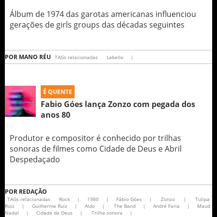
Álbum de 1974 das garotas americanas influenciou
gerações de girls groups das décadas seguintes
POR
MANO RÉU
TAGs relacionadas
Labelle
|
É QUENTE
Fabio Góes lança Zonzo com pegada dos
anos 80
Produtor e compositor é conhecido por trilhas
sonoras de filmes como Cidade de Deus e Abril
Despedaçado
POR
REDAÇÃO
TAGs relacionadas
Rock
|
1980
|
Fábio Góes
|
Zonzo
|
Tulipa
Ruiz
|
Guilherme Ruiz
|
Aldo
|
The Band
|
André Faria
|
Maud
Nadal
|
Cidade de Deus
|
Trilha sonora
|