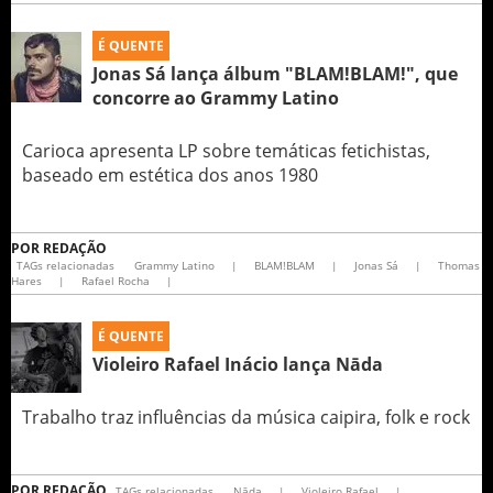
É QUENTE
Jonas Sá lança álbum "BLAM!BLAM!", que
concorre ao Grammy Latino
Carioca apresenta LP sobre temáticas fetichistas,
baseado em estética dos anos 1980
POR
REDAÇÃO
TAGs relacionadas
Grammy Latino
|
BLAM!BLAM
|
Jonas Sá
|
Thomas
Hares
|
Rafael Rocha
|
É QUENTE
Violeiro Rafael Inácio lança Nāda
Trabalho traz influências da música caipira, folk e rock
POR
REDAÇÃO
TAGs relacionadas
Nāda
|
Violeiro Rafael
|