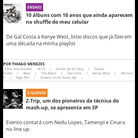
ENSAIO
10 álbuns com 10 anos que ainda aparecem
no shuffle do meu celular
De Gal Costa a Kenye West, listei discos que já fizeram
uma década na minha playlist
POR
THIAGO MENEZES
TAGs relacionadas
M.I.A
|
Cansei de Ser Sexy
|
Nação
Zumbi
|
Beck
|
The Rakes
|
Gal Costa
|
Kenye West
|
Maroon
5
|
Sigür Rós
|
Queens of the Stone Age
|
É QUENTE
Z-Trip, um dos pioneiros da técnica do
mash-up, se apresenta em SP
Evento contará com Nedu Lopes, Tamenpi e Cinara
no line up