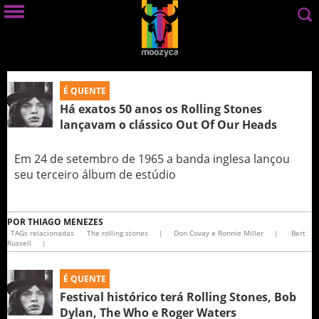
É QUENTE
Há exatos 50 anos os Rolling Stones
lançavam o clássico Out Of Our Heads
Em 24 de setembro de 1965 a banda inglesa lançou
seu terceiro álbum de estúdio
POR
THIAGO MENEZES
TAGs relacionadas
The rolling stones
|
Don Covay e Ronnie Miller
|
Bert
Russell
|
É QUENTE
Festival histórico terá Rolling Stones, Bob
Dylan, The Who e Roger Waters