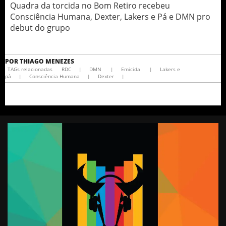
Quadra da torcida no Bom Retiro recebeu
Consciência Humana, Dexter, Lakers e Pá e DMN pro
debut do grupo
POR
THIAGO MENEZES
TAGs relacionadas
RDC
|
DMN
|
Emicida
|
Lakers e
pá
|
Consciência Humana
|
Dexter
|