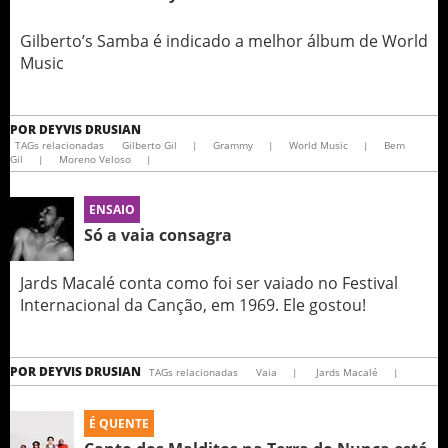
Gilberto’s Samba é indicado a melhor álbum de World
Music
POR
DEYVIS DRUSIAN
TAGs relacionadas
Gilberto Gil
|
Grammy
|
World Music
|
Bem
Gil
|
Moreno Veloso
|
ENSAIO
Só a vaia consagra
Jards Macalé conta como foi ser vaiado no Festival
Internacional da Canção, em 1969. Ele gostou!
POR
DEYVIS DRUSIAN
TAGs relacionadas
Vaia
|
Jards Macalé
|
É QUENTE