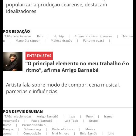
popularizar a produção cearense, destacam
idealizadores
POR
REDAÇÃO
TAGs relacionadas
Rap
|
Hip hip
|
Erivan produtos do morro
|
Manno
g
|
Mano ála rapper
|
Maloca dragão
|
Feito no ceará
|
ENTREVISTAS
“O principal elemento no meu trabalho é o
ritmo”, afirma Arrigo Barnabé
Artista fala sobre modo de compor, cena musical,
parcerias e influências
POR
DEYVIS DRUSIAN
TAGs relacionadas
Arrigo Barnabé
|
Jazz
|
Punk
|
Itamar
Assumpção
|
Paulo Barnabé
|
Luiz Tatit
|
Grupo
Rumo
|
Premeditando o
Breque
|
Schoenberg
|
Dodecafonismo
|
Música
atonal
|
Composição
|
Miki Minoru
|
Béla Bartók
|
Julio