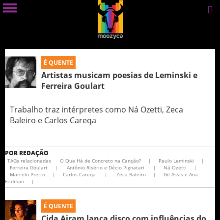
É QUENTE
Artistas musicam poesias de Leminski e
Ferreira Goulart
Trabalho traz intérpretes como Ná Ozetti, Zeca
Baleiro e Carlos Careqa
POR
REDAÇÃO
TAGs relacionadas
O Que Há de Concreto na Canção?
|
Paulo Leminski
|
Ferreira Goulart
|
Antônio Risério e Décio Pignatari
|
Ná Ozetti
|
Marcelo Pretto
|
Carlos Careqa
|
Zeca Baleiro
|
Gil Assis e Ana
Fridman
|
É QUENTE
Cida Airam lança disco com influências do