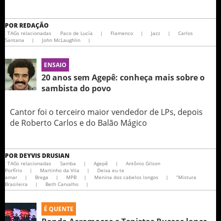
POR
REDAÇÃO
TAGs relacionadas
Paco de Lucía
|
Flamenco
|
Jazz
|
Carlos
Santana
|
John McLaughlin
|
ENSAIO
20 anos sem Agepê: conheça mais sobre o
sambista do povo
Cantor foi o terceiro maior vendedor de LPs, depois
de Roberto Carlos e do Balão Mágico
POR
DEYVIS DRUSIAN
TAGs relacionadas
Samba
|
Agepê
|
Antônio Gilson
Porfírio
|
Martinho da Vila
|
Deixa eu te
amar
|
Brega
|
MPB
|
Menina dos cabelos longos
|
“Mistura
Brasileira
|
Beth Carvalho
|
É QUENTE