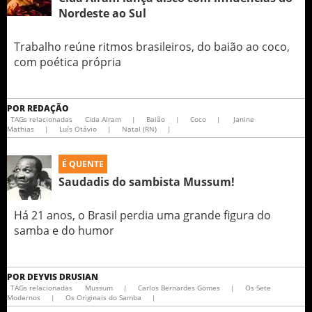
Nordeste ao Sul
Trabalho reúne ritmos brasileiros, do baião ao coco,
com poética própria
POR
REDAÇÃO
TAGs relacionadas
Cida Airam
|
Baião
|
Coco
|
Janine
Mathias
|
Luís Otávio
|
Natal (RN)
|
É QUENTE
Saudadis do sambista Mussum!
Há 21 anos, o Brasil perdia uma grande figura do
samba e do humor
POR
DEYVIS DRUSIAN
TAGs relacionadas
Mussum
|
Carlos Bernardes Gomes
|
Os Sete
Modernos
|
Os Originais do Samba
|