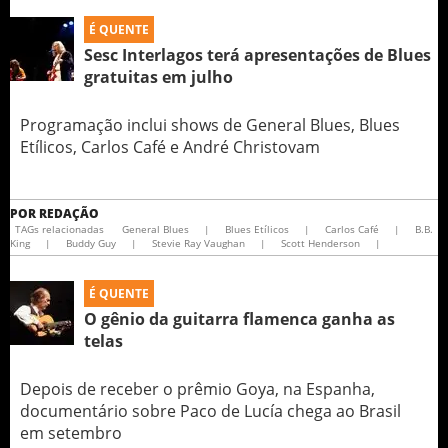
É QUENTE
Sesc Interlagos terá apresentações de Blues
gratuitas em julho
Programação inclui shows de General Blues, Blues
Etílicos, Carlos Café e André Christovam
POR
REDAÇÃO
TAGs relacionadas
General Blues
|
Blues Etílicos
|
Carlos Café
|
B.B.
King
|
Buddy Guy
|
Stevie Ray Vaughan
|
Scott Henderson
|
É QUENTE
O gênio da guitarra flamenca ganha as
telas
Depois de receber o prêmio Goya, na Espanha,
documentário sobre Paco de Lucía chega ao Brasil
em setembro