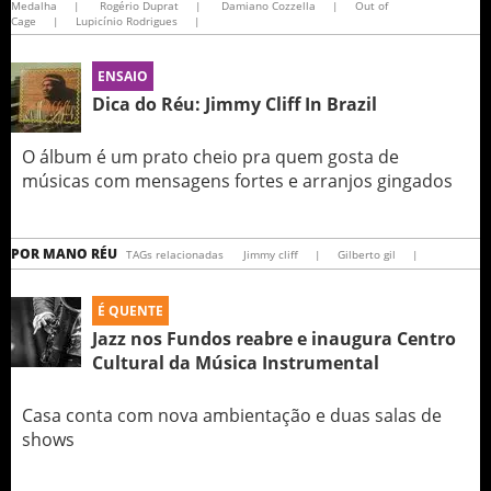
Medalha
|
Rogério Duprat
|
Damiano Cozzella
|
Out of
Cage
|
Lupicínio Rodrigues​
|
ENSAIO
Dica do Réu: Jimmy Cliff In Brazil
O álbum é um prato cheio pra quem gosta de
músicas com mensagens fortes e arranjos gingados
POR
MANO RÉU
TAGs relacionadas
Jimmy cliff
|
Gilberto gil
|
É QUENTE
Jazz nos Fundos reabre e inaugura Centro
Cultural da Música Instrumental
Casa conta com nova ambientação e duas salas de
shows