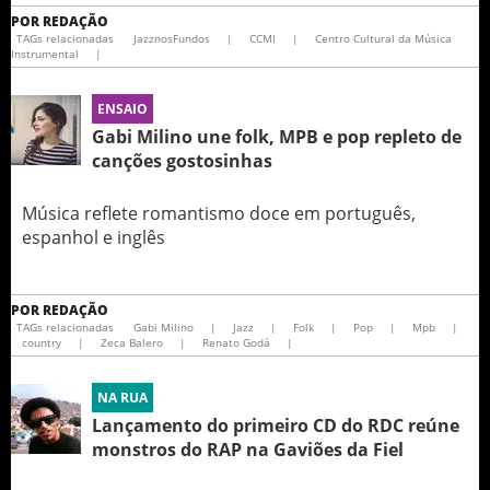
POR
REDAÇÃO
TAGs relacionadas
JazznosFundos
|
CCMI
|
Centro Cultural da Música
Instrumental
|
ENSAIO
Gabi Milino une folk, MPB e pop repleto de
canções gostosinhas
Música reflete romantismo doce em português,
espanhol e inglês
POR
REDAÇÃO
TAGs relacionadas
Gabi Milino
|
Jazz
|
Folk
|
Pop
|
Mpb
|
country
|
Zeca Balero
|
Renato Godá
|
NA RUA
Lançamento do primeiro CD do RDC reúne
monstros do RAP na Gaviões da Fiel