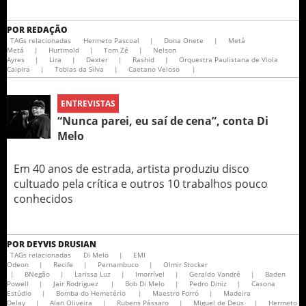
POR
REDAÇÃO
TAGs relacionadas
Hermeto Pascoal
|
Dona Onete
|
Metá
Metá
|
Hurtmold
|
Tom Zé
|
Nelson
Ayres
|
Lira
|
Dexter
|
Rashid
|
Orquestra Paulistana de Viola
Caipira
|
Tobias da Silva
|
Caetano Veloso
|
ENTREVISTAS
“Nunca parei, eu saí de cena”, conta Di
Melo
Em 40 anos de estrada, artista produziu disco
cultuado pela crítica e outros 10 trabalhos pouco
conhecidos
POR
DEYVIS DRUSIAN
TAGs relacionadas
Di Melo
|
EMI
Odeon
|
Recife
|
Pernambuco
|
Olmir Stocker
|
BNegão
|
Larissa Luz
|
Imorrível
|
Geraldo Vandré
|
Baden
Powell
|
Jair Rodriguez
|
Bob Di Melo
|
Pedro Diniz
|
Casona
Estúdio
|
Bomba do Hemetério
|
Maestro Forró
|
Madeira
Delay
|
Alan Oliveira
|
Rubens Pássaro
|
Miguel de Deus
|
Hermeto