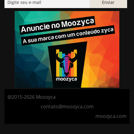
@2015-2026 Moozyca
contato@moozyca.com
moozyca.com