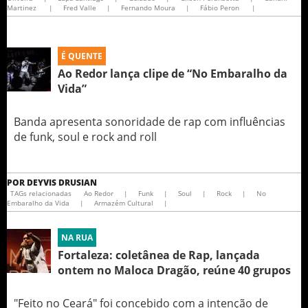
Martinez
|
Fred Valle
|
Fernando Moura
|
Fábio Peron
|
É QUENTE
Ao Redor lança clipe de “No Embaralho da
Vida”
Banda apresenta sonoridade de rap com influências
de funk, soul e rock and roll
POR
DEYVIS DRUSIAN
TAGs relacionadas
Ao Redor
|
Funk
|
Soul
|
Rock
|
No
Embaralho da Vida
|
Armazém Cultural
|
NA RUA
Fortaleza: coletânea de Rap, lançada
ontem no Maloca Dragão, reúne 40 grupos
"Feito no Ceará" foi concebido com a intenção de