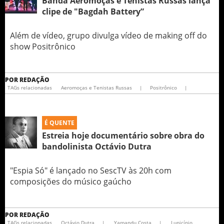
Banda Aeromoças e Tenistas Russas lança
clipe de "Bagdah Battery”
Além de vídeo, grupo divulga vídeo de making off do
show Positrônico
POR
REDAÇÃO
TAGs relacionadas
Aeromoças e Tenistas Russas
|
Positrônico
|
É QUENTE
Estreia hoje documentário sobre obra do
bandolinista Octávio Dutra
"Espia Só" é lançado no SescTV às 20h com
composições do músico gaúcho
POR
REDAÇÃO
TAGs relacionadas
Octávio Dutra
|
Yamandu Costa
|
Lupicínio