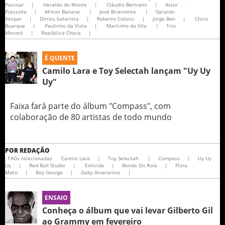
Pascoal
|
Heraldo do Monte
|
Cláudio Bertrami
|
Astor
Piazzolla
|
Milton Banana
|
José Briamonte
|
Geraldo
Vespar
|
Dirceu baterista
|
Roberto Colossi
|
Jorge Ben
|
Chico
Buarque
|
Paulinho da Viola
|
Martinho da Vila
|
Trio
Mocotó
|
República Checa
|
É QUENTE
Camilo Lara e Toy Selectah lançam "Uy Uy
Uy"
Faixa fará parte do álbum "Compass", com
colaboração de 80 artistas de todo mundo
POR
REDAÇÃO
TAGs relacionadas
Camilo Lara
|
Toy Selectah
|
Compass
|
Uy Uy
Uy
|
Red Bull Studio
|
Emicida
|
Bonde Do Role
|
Flora
Mato
|
Boy George
|
Gaby Amarantos
|
ENSAIO
Conheça o álbum que vai levar Gilberto Gil
ao Grammy em fevereiro