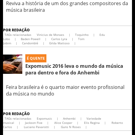
Reviva a história de um dos grandes compositores da
música brasileira
POR
REDAÇÃO
TAGs relacionadas
Vinicius de Moraes
|
Toquinho
|
Edu
Lobo
|
Baden Powell
|
Carlos Lyra
|
Tom
Jobim
|
Candomblé
|
Gilda Mattoso
|
É QUENTE
Expomusic 2016 leva o mundo da música
para dentro e fora do Anhembi
Feira brasileira é o quarto maior evento profissional
da música no mundo
POR
REDAÇÃO
TAGs relacionadas
Expomusic
|
Anhembi
|
Variedade
musical
|
Jackson Five
|
Alice Cooper
|
Elis Regina
|
Roberto
Carlos
|
Luciano Pavarotti
|
Guns N Roses
|