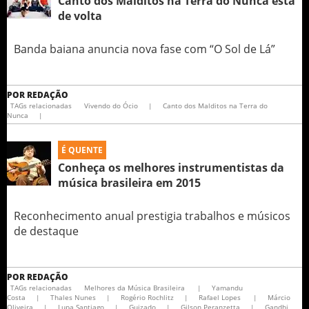
Canto dos Malditos na Terra do Nunca está
de volta
Banda baiana anuncia nova fase com “O Sol de Lá”
POR
REDAÇÃO
TAGs relacionadas
Vivendo do Ócio
|
Canto dos Malditos na Terra do
Nunca
|
É QUENTE
Conheça os melhores instrumentistas da
música brasileira em 2015
Reconhecimento anual prestigia trabalhos e músicos
de destaque
POR
REDAÇÃO
TAGs relacionadas
Melhores da Música Brasileira
|
Yamandu
Costa
|
Thales Nunes
|
Rogério Rochlitz
|
Rafael Lopes
|
Márcio
Oliveira
|
Lupa Santiago
|
Guizado
|
Gilson Peranzetta
|
Gandhi