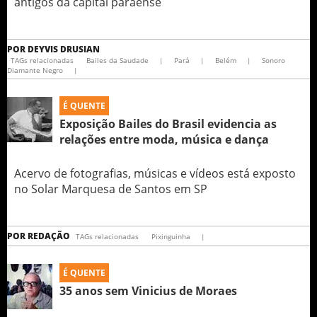
antigos da capital paraense
POR
DEYVIS DRUSIAN
TAGs relacionadas
Bailes da Saudade
|
Pará
|
Belém
|
Sonoro
Diamante Negro
|
É QUENTE
Exposição Bailes do Brasil evidencia as
relações entre moda, música e dança
Acervo de fotografias, músicas e vídeos está exposto
no Solar Marquesa de Santos em SP
POR
REDAÇÃO
TAGs relacionadas
Pixinguinha
|
É QUENTE
35 anos sem Vinicius de Moraes