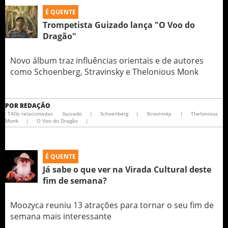
É QUENTE
Trompetista Guizado lança "O Voo do
Dragão"
Novo álbum traz influências orientais e de autores
como Schoenberg, Stravinsky e Thelonious Monk
POR
REDAÇÃO
TAGs relacionadas
Guizado
|
Schoenberg
|
Stravinsky
|
Thelonious
Monk
|
O Voo do Dragão
|
É QUENTE
Já sabe o que ver na Virada Cultural deste
fim de semana?
Moozyca reuniu 13 atrações para tornar o seu fim de
semana mais interessante