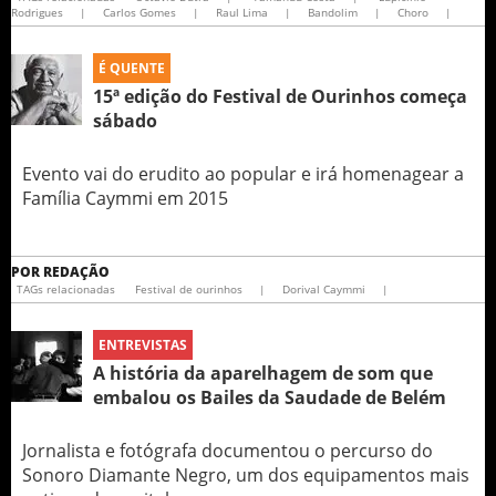
Rodrigues
|
Carlos Gomes
|
Raul Lima
|
Bandolim
|
Choro
|
É QUENTE
15ª edição do Festival de Ourinhos começa
sábado
Evento vai do erudito ao popular e irá homenagear a
Família Caymmi em 2015
POR
REDAÇÃO
TAGs relacionadas
Festival de ourinhos
|
Dorival Caymmi
|
ENTREVISTAS
A história da aparelhagem de som que
embalou os Bailes da Saudade de Belém
Jornalista e fotógrafa documentou o percurso do
Sonoro Diamante Negro, um dos equipamentos mais