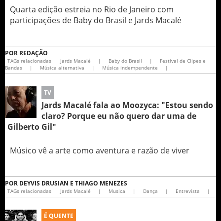
Quarta edição estreia no Rio de Janeiro com
participações de Baby do Brasil e Jards Macalé
POR
REDAÇÃO
TAGs relacionadas
Jards Macalé
|
Baby do Brasil
|
Festival de Clipes e
Bandas
|
Música alternativa
|
Música indempendente
|
TV
Jards Macalé fala ao Moozyca: "Estou sendo
claro? Porque eu não quero dar uma de
Gilberto Gil"
Músico vê a arte como aventura e razão de viver
POR
DEYVIS DRUSIAN E THIAGO MENEZES
TAGs relacionadas
Jards Macalé
|
Musica
|
Dança
|
Entrevista
|
É QUENTE