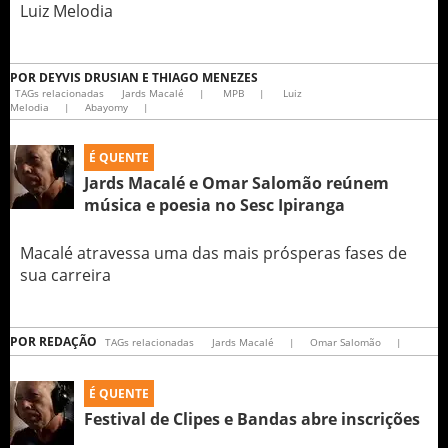
Luiz Melodia
POR
DEYVIS DRUSIAN E THIAGO MENEZES
TAGs relacionadas
Jards Macalé
|
MPB
|
Luiz
Melodia
|
Abayomy
|
É QUENTE
Jards Macalé e Omar Salomão reúnem
música e poesia no Sesc Ipiranga
Macalé atravessa uma das mais prósperas fases de
sua carreira
POR
REDAÇÃO
TAGs relacionadas
Jards Macalé
|
Omar Salomão
|
É QUENTE
Festival de Clipes e Bandas abre inscrições