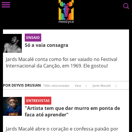
ENSAIO
Só a vaia consagra
Jards Macalé conta como foi ser vaiado no Festival
Internacional da Canção, em 1969. Ele gostou!
POR
DEYVIS DRUSIAN
TAGs relacionadas
Vaia
|
Jards Macalé
|
ENTREVISTAS
"Artista tem que dar murro em ponta de
faca até aprender"
Jards Macalé abre o coração e confessa paixão por