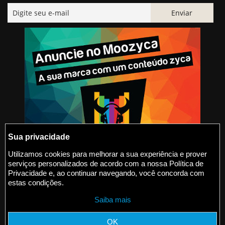
Sua privacidade
Utilizamos cookies para melhorar a sua experiência e prover
serviços personalizados de acordo com a nossa Política de
@2015-2026 Moozyca
Privacidade e, ao continuar navegando, você concorda com
estas condições.
contato@moozyca.com
Saiba mais
moozyca.com
OK