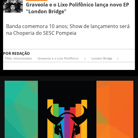
Graveola e o Lixo Polifônico lança novo EP
"London Bridge"
Banda comemora 10 anos; Show de lançamento será
na Choperia do SESC Pompeia
POR
REDAÇÃO
TAGs relacionadas
Graveola e o Lixo Polifônico
|
London Bridge
|