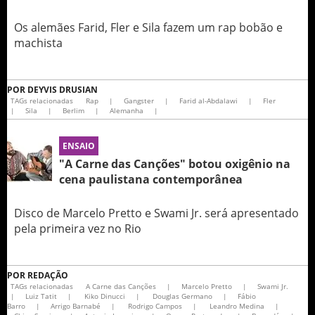
Os alemães Farid, Fler e Sila fazem um rap bobão e
machista
POR
DEYVIS DRUSIAN
TAGs relacionadas
Rap
|
Gangster
|
Farid al-Abdalawi
|
Fler
|
Sila
|
Berlim
|
Alemanha
|
ENSAIO
"A Carne das Canções" botou oxigênio na
cena paulistana contemporânea
Disco de Marcelo Pretto e Swami Jr. será apresentado
pela primeira vez no Rio
POR
REDAÇÃO
TAGs relacionadas
A Carne das Canções
|
Marcelo Pretto
|
Swami Jr.
|
Luiz Tatit
|
Kiko Dinucci
|
Douglas Germano
|
Fábio
Barro
|
Arrigo Barnabé
|
Rodrigo Campos
|
Leandro Medina
|