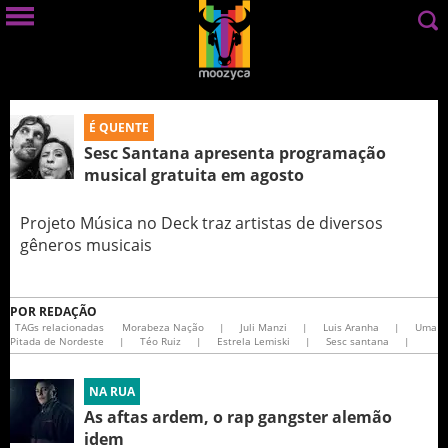
É QUENTE
Sesc Santana apresenta programação
musical gratuita em agosto
Projeto Música no Deck traz artistas de diversos
gêneros musicais
POR
REDAÇÃO
TAGs relacionadas
Morabeza Nação
|
Juli Manzi
|
Luis Aranha
|
Uma
Pitada de Nordeste
|
Téo Ruiz
|
Estrela Lemiski
|
Sesc santana
|
NA RUA
As aftas ardem, o rap gangster alemão
idem