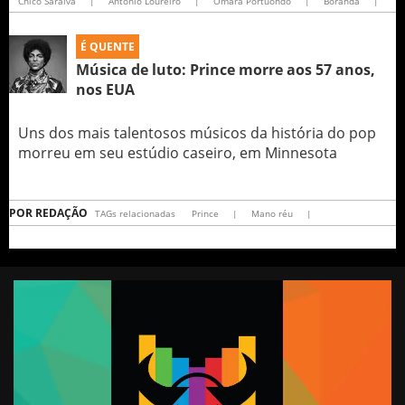
Chico Saraiva
|
Antonio Loureiro
|
Omara Portuondo
|
Borandá
|
É QUENTE
Música de luto: Prince morre aos 57 anos,
nos EUA
Uns dos mais talentosos músicos da história do pop
morreu em seu estúdio caseiro, em Minnesota
POR
REDAÇÃO
TAGs relacionadas
Prince
|
Mano réu
|