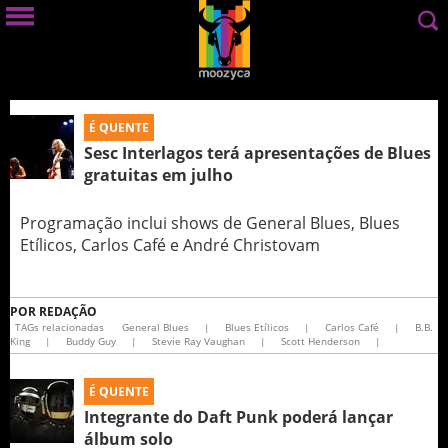
É QUENTE
Sesc Interlagos terá apresentações de Blues
gratuitas em julho
Programação inclui shows de General Blues, Blues
Etílicos, Carlos Café e André Christovam
POR
REDAÇÃO
TAGs relacionadas
General Blues
|
Blues Etílicos
|
Carlos Café
|
B.B.
King
|
Buddy Guy
|
Stevie Ray Vaughan
|
Scott Henderson
|
É QUENTE
Integrante do Daft Punk poderá lançar
álbum solo