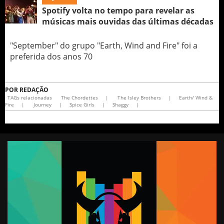
Spotify volta no tempo para revelar as
músicas mais ouvidas das últimas décadas
"September" do grupo "Earth, Wind and Fire" foi a
preferida dos anos 70
POR
REDAÇÃO
TAGs relacionadas
The Chordettes
|
The Isley Brothers
|
Earth/ Wind &
Fire
|
Journey
|
Spice Girls
|
Shaggy
|