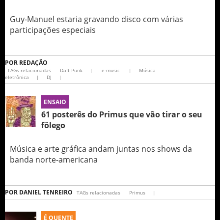
Guy-Manuel estaria gravando disco com várias
participações especiais
POR
REDAÇÃO
TAGs relacionadas
Daft Punk
|
e-music
|
Música
eletrônica
|
DJ
|
ENSAIO
61 posterês do Primus que vão tirar o seu
fôlego
Música e arte gráfica andam juntas nos shows da
banda norte-americana
POR
DANIEL TENREIRO
TAGs relacionadas
Primus
|
É QUENTE