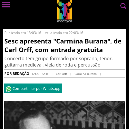
Publicado em 13/03/16 | Atualizado em 22/03/16
Sesc apresenta "Carmina Burana", de
Carl Orff, com entrada gratuita
Concerto tem grupo formado por soprano, tenor,
guitarra medieval, viela de roda e percussão
POR REDAÇÃO
TAGs:
Sesc
|
Carl orff
|
Carmina Burana
|
Compartilhar por Whatsapp