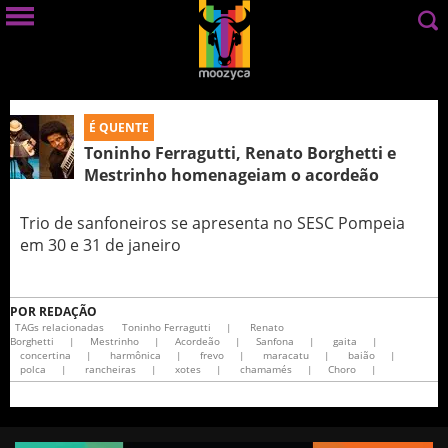
É QUENTE
Toninho Ferragutti, Renato Borghetti e
Mestrinho homenageiam o acordeão
Trio de sanfoneiros se apresenta no SESC Pompeia
em 30 e 31 de janeiro
POR
REDAÇÃO
TAGs relacionadas
Toninho Ferragutti
|
Renato
Borghetti
|
Mestrinho
|
Acordeão
|
Sanfona
|
gaita
|
concertina
|
harmônica
|
frevo
|
maracatu
|
baião
|
polca
|
rancheiras
|
xotes
|
chamamés
|
Choro
|