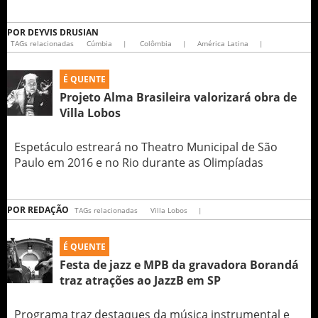
POR
DEYVIS DRUSIAN
TAGs relacionadas
Cúmbia
|
Colômbia
|
América Latina
|
É QUENTE
Projeto Alma Brasileira valorizará obra de
Villa Lobos
Espetáculo estreará no Theatro Municipal de São
Paulo em 2016 e no Rio durante as Olimpíadas
POR
REDAÇÃO
TAGs relacionadas
Villa Lobos
|
É QUENTE
Festa de jazz e MPB da gravadora Borandá
traz atrações ao JazzB em SP
Programa traz destaques da música instrumental e