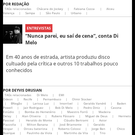
POR
REDAÇÃO
TAGs relacionadas
Chácara do Jockey
|
Fabiana Cozza
|
Alceu
Valença
|
Sampa
|
São Paulo
|
Urbano
|
ENTREVISTAS
“Nunca parei, eu saí de cena”, conta Di
Melo
Em 40 anos de estrada, artista produziu disco
cultuado pela crítica e outros 10 trabalhos pouco
conhecidos
POR
DEYVIS DRUSIAN
TAGs relacionadas
Di Melo
|
EMI
Odeon
|
Recife
|
Pernambuco
|
Olmir Stocker
|
BNegão
|
Larissa Luz
|
Imorrível
|
Geraldo Vandré
|
Baden
Powell
|
Jair Rodriguez
|
Bob Di Melo
|
Pedro Diniz
|
Casona
Estúdio
|
Bomba do Hemetério
|
Maestro Forró
|
Madeira
Delay
|
Alan Oliveira
|
Rubens Pássaro
|
Miguel de Deus
|
Hermeto
Pascoal
|
Heraldo do Monte
|
Cláudio Bertrami
|
Astor
Piazzolla
|
Milton Banana
|
José Briamonte
|
Geraldo
Vespar
|
Dirceu baterista
|
Roberto Colossi
|
Jorge Ben
|
Chico
Buarque
|
Paulinho da Viola
|
Martinho da Vila
|
Trio