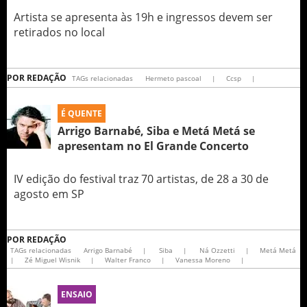
Artista se apresenta às 19h e ingressos devem ser
retirados no local
POR
REDAÇÃO
TAGs relacionadas
Hermeto pascoal
|
Ccsp
|
É QUENTE
Arrigo Barnabé, Siba e Metá Metá se
apresentam no El Grande Concerto
IV edição do festival traz 70 artistas, de 28 a 30 de
agosto em SP
POR
REDAÇÃO
TAGs relacionadas
Arrigo Barnabé
|
Siba
|
Ná Ozzetti
|
Metá Metá
|
Zé Miguel Wisnik
|
Walter Franco
|
Vanessa Moreno
|
ENSAIO