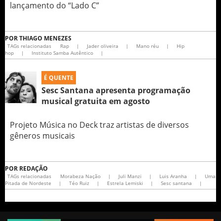
lançamento do “Lado C”
POR
THIAGO MENEZES
TAGs relacionadas
Rap
|
Jader oliveira
|
Mano réu
|
Hip
hop
|
Instituto Samba Autêntico
|
É QUENTE
Sesc Santana apresenta programação
musical gratuita em agosto
Projeto Música no Deck traz artistas de diversos
gêneros musicais
POR
REDAÇÃO
TAGs relacionadas
Morabeza Nação
|
Juli Manzi
|
Luis Aranha
|
Uma
Pitada de Nordeste
|
Téo Ruiz
|
Estrela Lemiski
|
Sesc santana
|