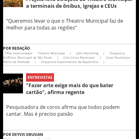
a terminais de ônibus, igrejas e CEUs
“Queremos levar o que o Theatro Municipal faz de
melhor para todas as regiões”
POR
REDAÇÃO
TAGs relacionadas
Theatro Municipal
|
John Neschling
|
Orquestra
Sinfônica Municipal de São Paulo
|
Coro Lírico Municipal
|
Coral Paulistano
Mário de Andrade
|
Orquestra Experimental de Repertório
|
ENTREVISTAS
"Fazer arte exige mais do que bater
cartão", afirma regente
Pesquisadora de coros afirma que todos podem
cantar. Mas é preciso paixão
POR
DEYVIS DRUSIAN