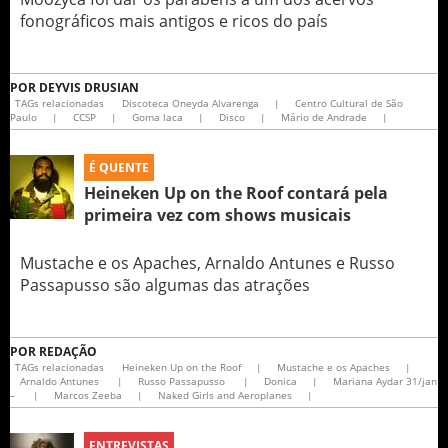
fonográficos mais antigos e ricos do país
POR
DEYVIS DRUSIAN
TAGs relacionadas
Discoteca Oneyda Alvarenga
|
Centro Cultural de São
Paulo
|
CCSP
|
Goma laca
|
Disco
|
Mário de Andrade
|
É QUENTE
Heineken Up on the Roof contará pela
primeira vez com shows musicais
Mustache e os Apaches, Arnaldo Antunes e Russo
Passapusso são algumas das atrações
POR
REDAÇÃO
TAGs relacionadas
Heineken Up on the Roof
|
Mustache e os Apaches
|
Arnaldo Antunes
|
Russo Passapusso
|
Donica
|
Mariana Aydar 31/jan
–
|
Marcos Zeeba
|
Naked Girls and Aeroplanes
|
ENTREVISTAS