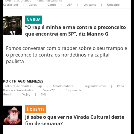
TAGs relacionadas
Paula Passanante
Castiglioni
|
Coros
|
Canto
|
USP
|
Unicamp
|
Unicamp
|
NA RUA
“O rap é minha arma contra o preconceito
que encontrei em SP”, diz Manno G
Fomos conversar com o rapper sobre o seu trampo e
o preconceito contra os nordetinos na capital
paulista
POR
THIAGO MENEZES
TAGs relacionadas
Rap
|
Amado batista
|
Reginaldo rossi
|
Pena
Branca e Xavantinho
|
Vrass77
|
Esquina da
Gentil
|
W.Jay
|
SNJ
|
É QUENTE
Já sabe o que ver na Virada Cultural deste
fim de semana?