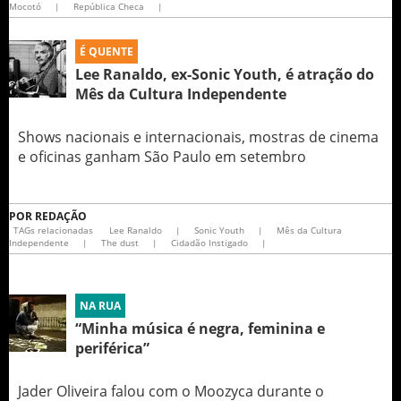
Mocotó
|
República Checa
|
É QUENTE
Lee Ranaldo, ex-Sonic Youth, é atração do
Mês da Cultura Independente
Shows nacionais e internacionais, mostras de cinema
e oficinas ganham São Paulo em setembro
POR
REDAÇÃO
TAGs relacionadas
Lee Ranaldo
|
Sonic Youth
|
Mês da Cultura
Independente
|
The dust
|
Cidadão Instigado
|
NA RUA
“Minha música é negra, feminina e
periférica”
Jader Oliveira falou com o Moozyca durante o