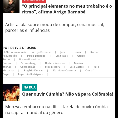
“O principal elemento no meu trabalho é o
ritmo”, afirma Arrigo Barnabé
Artista fala sobre modo de compor, cena musical,
parcerias e influências
POR
DEYVIS DRUSIAN
TAGs relacionadas
Arrigo Barnabé
|
Jazz
|
Punk
|
Itamar
Assumpção
|
Paulo Barnabé
|
Luiz Tatit
|
Grupo
Rumo
|
Premeditando o
Breque
|
Schoenberg
|
Dodecafonismo
|
Música
atonal
|
Composição
|
Miki Minoru
|
Béla Bartók
|
Julio
Medalha
|
Rogério Duprat
|
Damiano Cozzella
|
Out of
Cage
|
Lupicínio Rodrigues​
|
NA RUA
Quer ouvir Cúmbia? Não vá para Colômbia!
Moozyca embarcou na difícil tarefa de ouvir cúmbia
na capital mundial do gênero