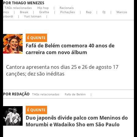
POR
THIAGO MENEZES
TAGs relacionadas
Hip hop
|
Racionais
mcs
|
Break
|
Grafite
|
Pichações
|
Rap
|
DJ
|
Marcos
zibordi
|
Yuri lotman
|
É QUENTE
Fafá de Belém comemora 40 anos de
carreira com novo álbum
Cantora apresenta nos dias 25 e 26 de agosto 17
canções; dez são inéditas
POR
REDAÇÃO
TAGs relacionadas
Fafa de Belém
|
É QUENTE
Duo japonês divide palco com Meninos do
Morumbi e Wadaiko Sho em São Paulo