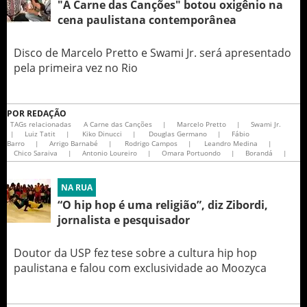
"A Carne das Canções" botou oxigênio na
cena paulistana contemporânea
Disco de Marcelo Pretto e Swami Jr. será apresentado
pela primeira vez no Rio
POR
REDAÇÃO
TAGs relacionadas
A Carne das Canções
|
Marcelo Pretto
|
Swami Jr.
|
Luiz Tatit
|
Kiko Dinucci
|
Douglas Germano
|
Fábio
Barro
|
Arrigo Barnabé
|
Rodrigo Campos
|
Leandro Medina
|
Chico Saraiva
|
Antonio Loureiro
|
Omara Portuondo
|
Borandá
|
NA RUA
“O hip hop é uma religião”, diz Zibordi,
jornalista e pesquisador
Doutor da USP fez tese sobre a cultura hip hop
paulistana e falou com exclusividade ao Moozyca