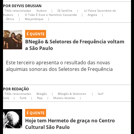
POR
DEYVIS DRUSIAN
TAGs relacionadas
Kuduro
|
DJ Satélite
|
Lil Pasta Sacerdote do
Kuduro
|
O Toke É Esse e Hamilton Cazuende
|
Angola
|
África
|
Moçambique
|
É QUENTE
BNegão & Seletores de Frequência voltam
a São Paulo
Este terceiro apresenta o resultado das novas
alquimias sonoras dos Seletores de Frequência
POR
REDAÇÃO
TAGs relacionadas
Bnegão
|
BNegão & Seletores
|
Surf
rock
|
Funk
|
Rap
|
Mulatu Astatke
|
É QUENTE
Hoje tem Hermeto de graça no Centro
Cultural São Paulo