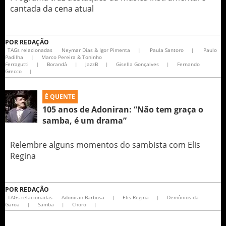
cantada da cena atual
POR
REDAÇÃO
TAGs relacionadas
Neymar Dias & Igor Pimenta
|
Paula Santoro
|
Paulo
Padilha
|
Marco Pereira & Toninho
Ferragutti
|
Borandá
|
JazzB
|
Gisella Gonçalves
|
Fernando
Grecco
|
É QUENTE
105 anos de Adoniran: “Não tem graça o
samba, é um drama”
Relembre alguns momentos do sambista com Elis
Regina
POR
REDAÇÃO
TAGs relacionadas
Adoniran Barbosa
|
Elis Regina
|
Demônios da
Garoa
|
Samba
|
Choro
|