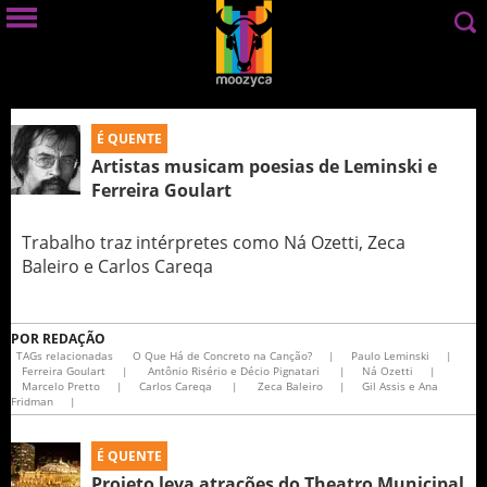
É QUENTE
Artistas musicam poesias de Leminski e
Ferreira Goulart
Trabalho traz intérpretes como Ná Ozetti, Zeca
Baleiro e Carlos Careqa
POR
REDAÇÃO
TAGs relacionadas
O Que Há de Concreto na Canção?
|
Paulo Leminski
|
Ferreira Goulart
|
Antônio Risério e Décio Pignatari
|
Ná Ozetti
|
Marcelo Pretto
|
Carlos Careqa
|
Zeca Baleiro
|
Gil Assis e Ana
Fridman
|
É QUENTE
Projeto leva atrações do Theatro Municipal