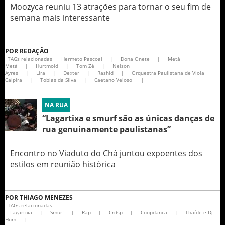
Moozyca reuniu 13 atrações para tornar o seu fim de
semana mais interessante
POR
REDAÇÃO
TAGs relacionadas
Hermeto Pascoal
|
Dona Onete
|
Metá
Metá
|
Hurtmold
|
Tom Zé
|
Nelson
Ayres
|
Lira
|
Dexter
|
Rashid
|
Orquestra Paulistana de Viola
Caipira
|
Tobias da Silva
|
Caetano Veloso
|
NA RUA
“Lagartixa e smurf são as únicas danças de
rua genuinamente paulistanas”
Encontro no Viaduto do Chá juntou expoentes dos
estilos em reunião histórica
POR
THIAGO MENEZES
TAGs relacionadas
Lagartixa
|
Smurf
|
Rap
|
Crdsp
|
Coopdanca
|
Thaíde e Dj
Hum
|