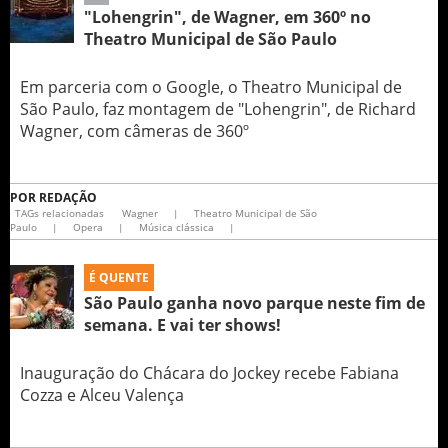
"Lohengrin", de Wagner, em 360º no
Theatro Municipal de São Paulo
Em parceria com o Google, o Theatro Municipal de
São Paulo, faz montagem de "Lohengrin", de Richard
Wagner, com câmeras de 360º
POR
REDAÇÃO
TAGs relacionadas
Wagner
|
Theatro Municipal de São
Paulo
|
Opera
|
Música clássica
|
É QUENTE
São Paulo ganha novo parque neste fim de
semana. E vai ter shows!
Inauguração do Chácara do Jockey recebe Fabiana
Cozza e Alceu Valença