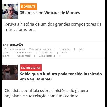
É QUENTE
35 anos sem Vinicius de Moraes
Reviva a história de um dos grandes compositores da
música brasileira
POR
REDAÇÃO
TAGs relacionadas
Vinicius de Moraes
|
Toquinho
|
Edu
Lobo
|
Baden Powell
|
Carlos Lyra
|
Tom
Jobim
|
Candomblé
|
Gilda Mattoso
|
ENTREVISTAS
Sabia que o kuduro pode ter sido inspirado
em Van Damme?
Cientista social fala sobre a história do gênero
angolano e sua relação com funk carioca