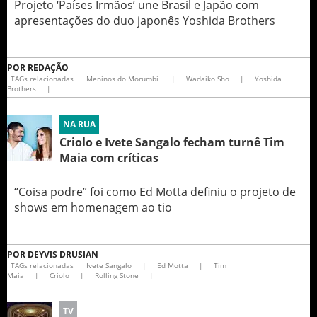
Projeto ‘Países Irmãos’ une Brasil e Japão com
apresentações do duo japonês Yoshida Brothers
POR
REDAÇÃO
TAGs relacionadas
Meninos do Morumbi
|
Wadaiko Sho
|
Yoshida
Brothers
|
NA RUA
Criolo e Ivete Sangalo fecham turnê Tim
Maia com críticas
“Coisa podre” foi como Ed Motta definiu o projeto de
shows em homenagem ao tio
POR
DEYVIS DRUSIAN
TAGs relacionadas
Ivete Sangalo
|
Ed Motta
|
Tim
Maia
|
Criolo
|
Rolling Stone
|
TV