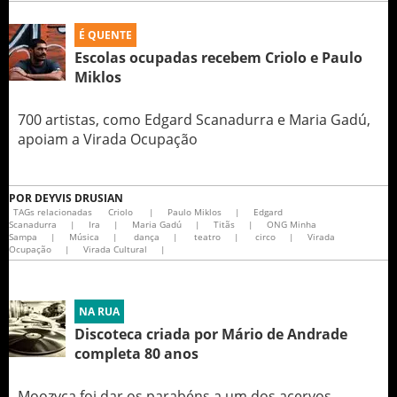
É QUENTE
Escolas ocupadas recebem Criolo e Paulo
Miklos
700 artistas, como Edgard Scanadurra e Maria Gadú,
apoiam a Virada Ocupação
POR
DEYVIS DRUSIAN
TAGs relacionadas
Criolo
|
Paulo Miklos
|
Edgard
Scanadurra
|
Ira
|
Maria Gadú
|
Titãs
|
ONG Minha
Sampa
|
Música
|
dança
|
teatro
|
circo
|
Virada
Ocupação
|
Virada Cultural
|
NA RUA
Discoteca criada por Mário de Andrade
completa 80 anos
Moozyca foi dar os parabéns a um dos acervos