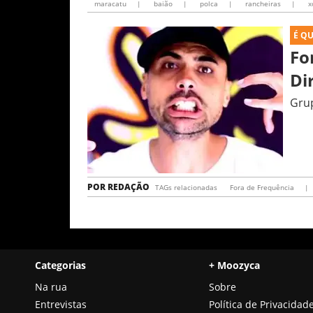
maracatu
|
baião
|
polca
|
rancheiras
|
x
É Q
Fo
Grup
POR
REDAÇÃO
TAGs relacionadas
Fora de Frequência
|
Categorias
+ Moozyca
Na rua
Sobre
Entrevistas
Política de Privacidad