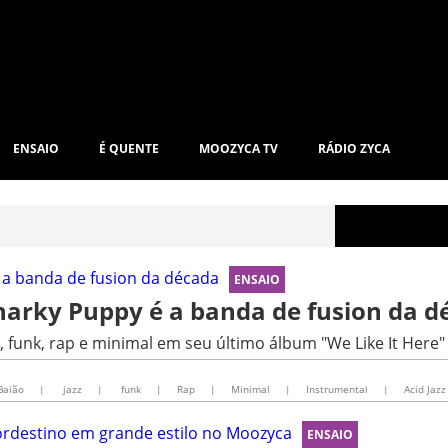
ENSAIO
É QUENTE
MOOZYCA TV
RÁDIO ZYCA
ENSAIO
narky Puppy é a banda de fusion da d
 funk, rap e minimal em seu último álbum "We Like It Here"
Baião
|
jazz
|
funk
|
Rap
|
Minimal
|
Instrumental
|
Acid Jazz
ENSAIO