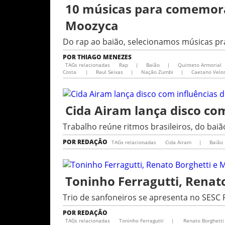
10 músicas para comemora
Moozyca
Do rap ao baião, selecionamos músicas pra
POR
THIAGO MENEZES
TAGs relacionadas
Rap
|
Baião
|
Quinteto Armorial
Costa
|
Raul Seixas
|
Nação Zumbi
|
Caetano Velo
Cida Airam lança disco com
Trabalho reúne ritmos brasileiros, do bai
POR
REDAÇÃO
TAGs relacionadas
Cida Airam
|
Baião
Toninho Ferragutti, Rena
Trio de sanfoneiros se apresenta no SESC 
POR
REDAÇÃO
TAGs relacionadas
Toninho Ferragutti
|
Renato Borghetti