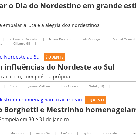
r o Dia do Nordestino em grande esti
 embalar a luta e a alegria dos nordestinos
|
Jackson do Pandeiro
|
Novos Baianos
|
Luiz Gonzaga
|
Dorival Caymmi
so
|
Gilberto Gil
|
É QUENTE
 influências do Nordeste ao Sul
ão ao coco, com poética própria
|
Coco
|
Janine Mathias
|
Luís Otávio
|
Natal (RN)
|
É QUENTE
to Borghetti e Mestrinho homenageia
Pompeia em 30 e 31 de janeiro
|
Mestrinho
|
Acordeão
|
Sanfona
|
gaita
|
concertina
|
har