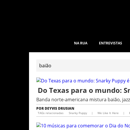
NA RUA
ENTREVISTAS
Do Texas para o mundo: S
Banda norte-americana mistura baião, jazz,
POR
DEYVIS DRUSIAN
TAGs relacionadas
Snarky Puppy
|
We Like It Here
|