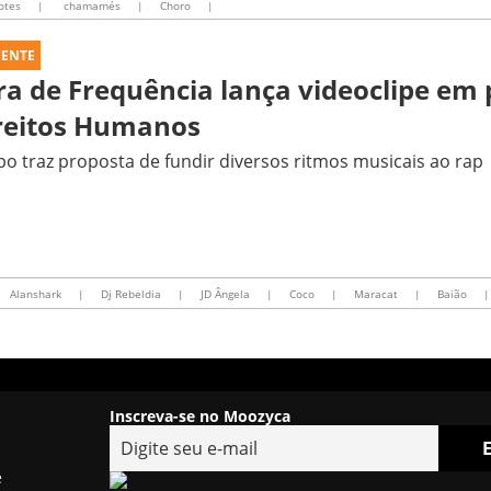
otes
|
chamamés
|
Choro
|
UENTE
ra de Frequência lança videoclipe em 
o traz proposta de fundir diversos ritmos musicais ao rap
Alanshark
|
Dj Rebeldia
|
JD Ângela
|
Coco
|
Maracat
|
Baião
|
Inscreva-se no Moozyca
e