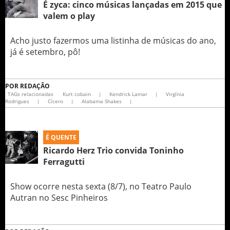
É zyca: cinco músicas lançadas em 2015 que
valem o play
Acho justo fazermos uma listinha de músicas do ano,
já é setembro, pô!
POR
REDAÇÃO
TAGs relacionadas
Kurt cobain
|
Kendrick Lamar
|
Virgínia
Rodrigues
|
Cícero
|
Alabama Shakes
|
É QUENTE
Ricardo Herz Trio convida Toninho
Ferragutti
Show ocorre nesta sexta (8/7), no Teatro Paulo
Autran no Sesc Pinheiros