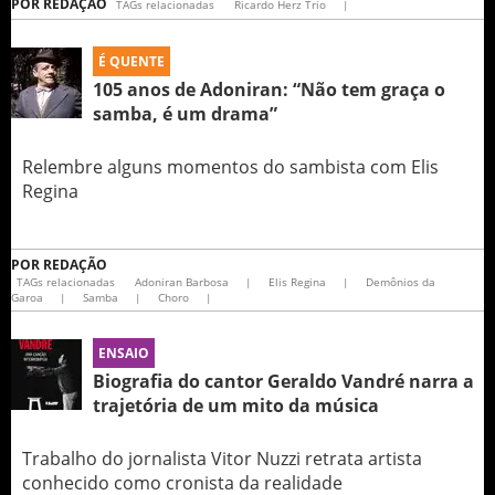
POR
REDAÇÃO
TAGs relacionadas
Ricardo Herz Trio
|
É QUENTE
105 anos de Adoniran: “Não tem graça o
samba, é um drama”
Relembre alguns momentos do sambista com Elis
Regina
POR
REDAÇÃO
TAGs relacionadas
Adoniran Barbosa
|
Elis Regina
|
Demônios da
Garoa
|
Samba
|
Choro
|
ENSAIO
Biografia do cantor Geraldo Vandré narra a
trajetória de um mito da música
Trabalho do jornalista Vitor Nuzzi retrata artista
conhecido como cronista da realidade