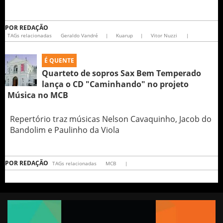
POR
REDAÇÃO
TAGs relacionadas
Geraldo Vandré
|
Kuarup
|
Vitor Nuzzi
|
É QUENTE
Quarteto de sopros Sax Bem Temperado
lança o CD "Caminhando" no projeto
Música no MCB
Repertório traz músicas Nelson Cavaquinho, Jacob do
Bandolim e Paulinho da Viola
POR
REDAÇÃO
TAGs relacionadas
MCB
|