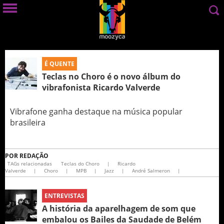
É QUENTE
Teclas no Choro é o novo álbum do
vibrafonista Ricardo Valverde
Vibrafone ganha destaque na música popular
brasileira
POR
REDAÇÃO
TAGs relacionadas
Teclas do Choro
|
Ricardo
Valverde
|
Choro
|
MPB
|
Jazz
|
André Salmeron
|
ENTREVISTAS
A história da aparelhagem de som que
embalou os Bailes da Saudade de Belém