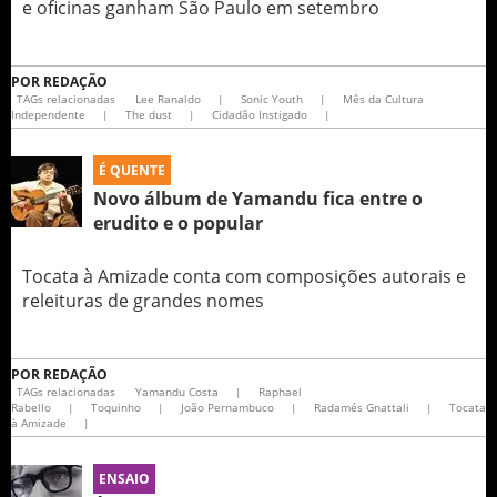
e oficinas ganham São Paulo em setembro
POR
REDAÇÃO
TAGs relacionadas
Lee Ranaldo
|
Sonic Youth
|
Mês da Cultura
Independente
|
The dust
|
Cidadão Instigado
|
É QUENTE
Novo álbum de Yamandu fica entre o
erudito e o popular
Tocata à Amizade conta com composições autorais e
releituras de grandes nomes
POR
REDAÇÃO
TAGs relacionadas
Yamandu Costa
|
Raphael
Rabello
|
Toquinho
|
João Pernambuco
|
Radamés Gnattali
|
Tocata
à Amizade
|
ENSAIO