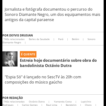
Jornalista e fotógrafa documentou o percurso do
Sonoro Diamante Negro, um dos equipamentos mais
antigos da capital paraense
POR
DEYVIS DRUSIAN
TAGs relacionadas
Bailes da Saudade
|
Pará
|
Belém
|
Sonoro
Diamante Negro
|
É QUENTE
Estreia hoje documentário sobre obra do
bandolinista Octávio Dutra
"Espia Só" é lançado no SescTV às 20h com
composições do músico gaúcho
POR
REDAÇÃO
TAGs relacionadas
Octávio Dutra
|
Yamandu Costa
|
Lupicínio
Rodrigues
|
Carlos Gomes
|
Raul Lima
|
Bandolim
|
Choro
|