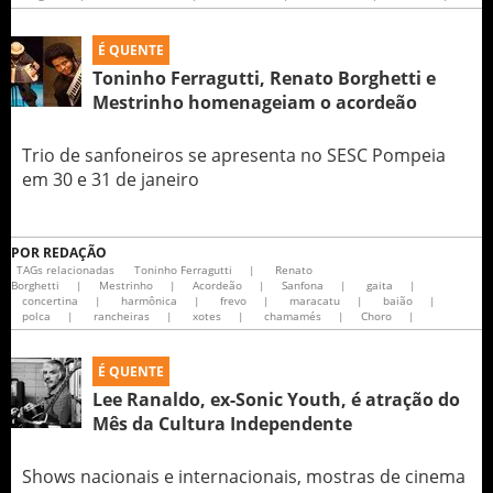
É QUENTE
Toninho Ferragutti, Renato Borghetti e
Mestrinho homenageiam o acordeão
Trio de sanfoneiros se apresenta no SESC Pompeia
em 30 e 31 de janeiro
POR
REDAÇÃO
TAGs relacionadas
Toninho Ferragutti
|
Renato
Borghetti
|
Mestrinho
|
Acordeão
|
Sanfona
|
gaita
|
concertina
|
harmônica
|
frevo
|
maracatu
|
baião
|
polca
|
rancheiras
|
xotes
|
chamamés
|
Choro
|
É QUENTE
Lee Ranaldo, ex-Sonic Youth, é atração do
Mês da Cultura Independente
Shows nacionais e internacionais, mostras de cinema