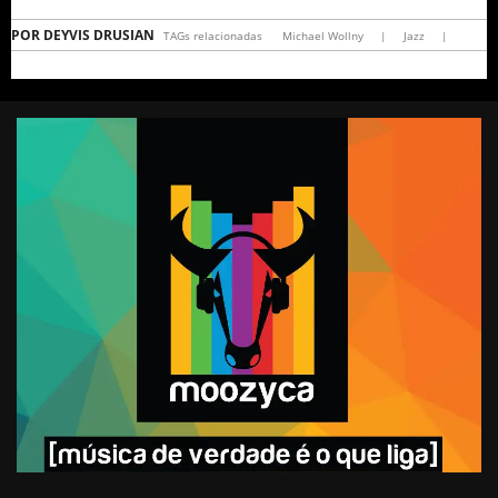
POR
DEYVIS DRUSIAN
TAGs relacionadas
Michael Wollny
|
Jazz
|