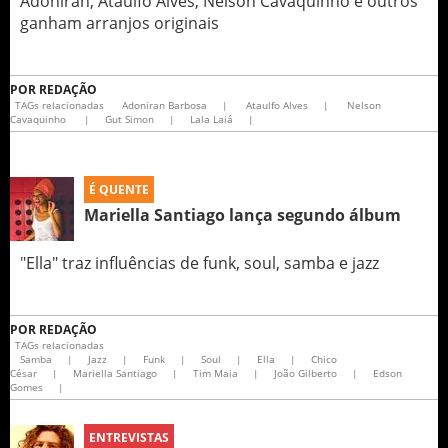
Adoniran, Ataulfo Alves, Nelson Cavaquinho e outros
ganham arranjos originais
POR
REDAÇÃO
TAGs relacionadas
Adoniran Barbosa
|
Ataulfo Alves
|
Nelson
Cavaquinho
|
Gut Simon
|
Lala Laiá
|
É QUENTE
Mariella Santiago lança segundo álbum
"Ella" traz influências de funk, soul, samba e jazz
POR
REDAÇÃO
TAGs relacionadas
Samba
|
Jazz
|
Funk
|
Soul
|
Ella
|
Chico
César
|
Mariella Santiago
|
Tim Maia
|
João Gilberto
|
Edson
Gomes
|
ENTREVISTAS