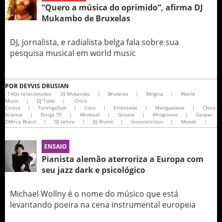
“Quero a música do oprimido”, afirma DJ
Mukambo de Bruxelas
DJ, jornalista, e radialista belga fala sobre sua
pesquisa musical em world music
POR
DEYVIS DRUSIAN
TAGs relacionadas
DJ Mukambo
|
Bruxelas
|
Bélgica
|
World
Music
|
DJ Tudo
|
Chico
Coreia
|
FurmigaDub
|
Coco
|
Embolada
|
Manguebeat
|
Chico
Science
|
Bixiga 70
|
Afrobeat
|
Groove
|
Afrogroove
|
Gaspar
ZAfrica Brasil
|
DJ tahira
|
DJ Brunó
|
Groovalicious
|
Moodz
|
ENSAIO
Pianista alemão aterroriza a Europa com
seu jazz dark e psicológico
Michael Wollny é o nome do músico que está
levantando poeira na cena instrumental europeia