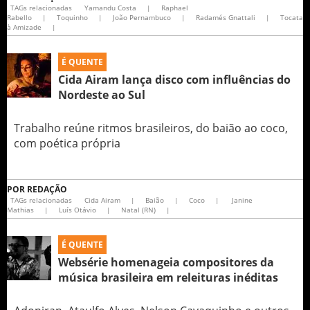
TAGs relacionadas
Yamandu Costa
|
Raphael
Rabello
|
Toquinho
|
João Pernambuco
|
Radamés Gnattali
|
Tocata
à Amizade
|
É QUENTE
Cida Airam lança disco com influências do
Nordeste ao Sul
Trabalho reúne ritmos brasileiros, do baião ao coco,
com poética própria
POR
REDAÇÃO
TAGs relacionadas
Cida Airam
|
Baião
|
Coco
|
Janine
Mathias
|
Luís Otávio
|
Natal (RN)
|
É QUENTE
Websérie homenageia compositores da
música brasileira em releituras inéditas