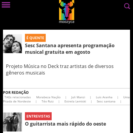
É QUENTE
Sesc Santana apresenta programação
musical gratuita em agosto
Projeto Música no Deck traz artistas de diversos
gêneros musicais
POR
REDAÇÃO
TAGs relacionadas
Morabeza Nação
|
Juli Manzi
|
Luis Aranha
|
Uma
Pitada de Nordeste
|
Téo Ruiz
|
Estrela Lemiski
|
Sesc santana
|
ENTREVISTAS
O guitarrista mais rápido do oeste