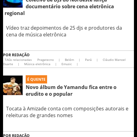
documentário sobre cena eletrônica
regional
Vídeo traz depoimentos de 25 djs e produtores da
cena de música eletrônica
POR
REDAÇÃO
TAGs relacionadas
Pragatecno
|
Belém
|
Pará
|
Cláudio Manoel
Duarte
|
Música eletrônica
|
Emusic
|
É QUENTE
Novo álbum de Yamandu fica entre o
erudito e o popular
Tocata à Amizade conta com composições autorais e
releituras de grandes nomes
POR
REDAÇÃO