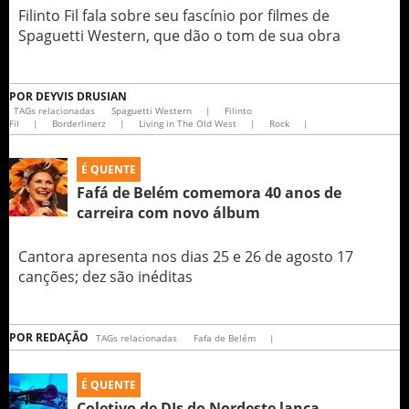
Filinto Fil fala sobre seu fascínio por filmes de
Spaguetti Western, que dão o tom de sua obra
POR
DEYVIS DRUSIAN
TAGs relacionadas
Spaguetti Western
|
Filinto
Fil
|
Borderlinerz
|
Living in The Old West
|
Rock
|
É QUENTE
Fafá de Belém comemora 40 anos de
carreira com novo álbum
Cantora apresenta nos dias 25 e 26 de agosto 17
canções; dez são inéditas
POR
REDAÇÃO
TAGs relacionadas
Fafa de Belém
|
É QUENTE
Coletivo de DJs do Nordeste lança