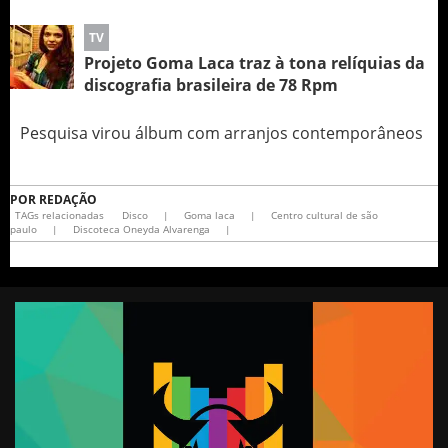
TV
Projeto Goma Laca traz à tona relíquias da
discografia brasileira de 78 Rpm
Pesquisa virou álbum com arranjos contemporâneos
POR
REDAÇÃO
TAGs relacionadas
Disco
|
Goma laca
|
Centro cultural de são
paulo
|
Discoteca Oneyda Alvarenga
|