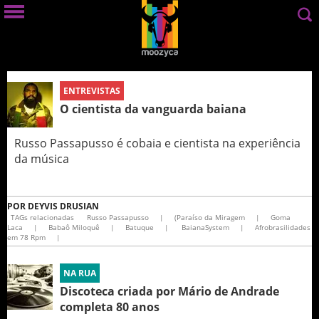
ENTREVISTAS
O cientista da vanguarda baiana
Russo Passapusso é cobaia e cientista na experiência
da música
POR
DEYVIS DRUSIAN
TAGs relacionadas
Russo Passapusso
|
(Paraíso da Miragem
|
Goma
Laca
|
Babaô Miloquê
|
Batuque
|
BaianaSystem
|
Afrobrasilidades
em 78 Rpm
|
NA RUA
Discoteca criada por Mário de Andrade
completa 80 anos