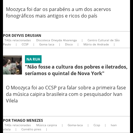
Moozyca foi dar os parabéns a um dos acervos
fonográficos mais antigos e ricos do país
POR
DEYVIS DRUSIAN
TAGs relacionadas
Discoteca Oneyda Alvarenga
|
Centro Cultural de São
Paulo
|
CCSP
|
Goma laca
|
Disco
|
Mário de Andrade
|
NA RUA
"Não fosse a cultura dos pobres e iletrados,
seríamos o quintal de Nova York"
O Moozyca foi ao CCSP pra falar sobre a primeira fase
da música caipira brasileira com o pesquisador Ivan
Vilela
POR
THIAGO MENEZES
TAGs relacionadas
Música caipira
|
Goma-laca
|
Ccsp
|
Ivan
vilela
|
Cornélio pires
|