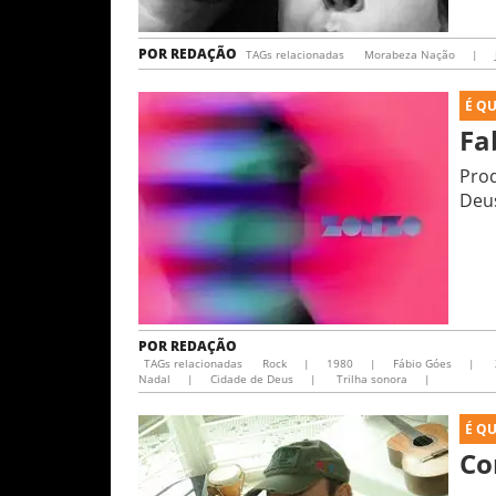
POR
REDAÇÃO
TAGs relacionadas
Morabeza Nação
|
É Q
Fa
Prod
Deu
POR
REDAÇÃO
TAGs relacionadas
Rock
|
1980
|
Fábio Góes
|
Nadal
|
Cidade de Deus
|
Trilha sonora
|
É Q
Co