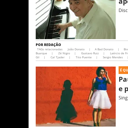
ap
Disc
POR
REDAÇÃO
TAGs relacionadas
João Donato
|
A Bad Donato
|
Bix
Buarque
|
Zé Nigro
|
Gustavo Ruiz
|
Laércio de Fr
Gil
|
Cal Tjader
|
Tito Puente
|
Sergio Mendes
É Q
Pa
e 
Sing