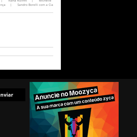
|
Nana Rizinni
|
Michelle
ança
|
Sandro Borelli com a Cia