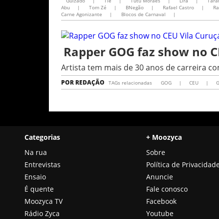
Guizado
|
Tiê
|
Tutu Moraes
|
Lira
|
Tarâ
Abu
|
Tom Zé
|
BNegão
|
Rafael Castro
|
Ra
Carne Agonizante
|
Blocos de Carnaval
|
Rapper GOG faz show no C
Artista tem mais de 30 anos de carreira c
POR
REDAÇÃO
TAGs relacionadas
GOG
|
CEU
|
G
Categorias
+ Moozyca
Na rua
Sobre
Entrevistas
Política de Privacidad
Ensaio
Anuncie
É quente
Fale conosco
Moozyca TV
Facebook
Rádio Zyca
Youtube