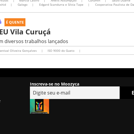
ntulas
|
Marcia Castro
|
Anelis Assumpção
|
Curumin
|
Saulo Duarte
shid
|
Galego
|
Edgard Scandurra e Silvia Tape
|
Cooperativa Paulista de D
É QUENTE
EU Vila Curuçá
om diversos trabalhos lançados
enival Oliveira Gonçalves
|
ISO 9000 do Gueto
|
Inscreva-se no Moozyca
e