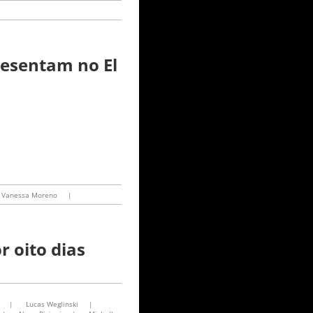
resentam no El
Vanessa Moreno
|
 oito dias
|
Lucas Weglinski
|