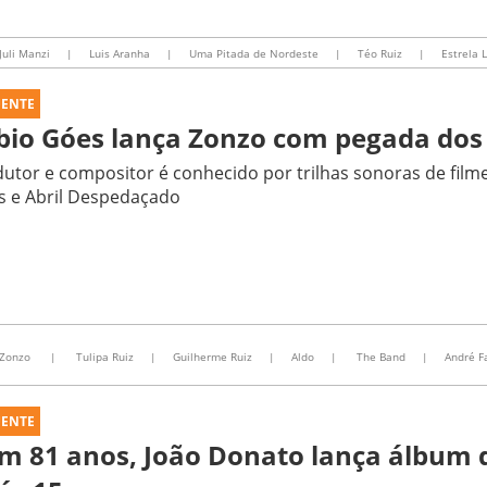
Juli Manzi
|
Luis Aranha
|
Uma Pitada de Nordeste
|
Téo Ruiz
|
Estrela 
UENTE
bio Góes lança Zonzo com pegada dos
utor e compositor é conhecido por trilhas sonoras de fil
s e Abril Despedaçado
Zonzo
|
Tulipa Ruiz
|
Guilherme Ruiz
|
Aldo
|
The Band
|
André F
UENTE
m 81 anos, João Donato lança álbum d