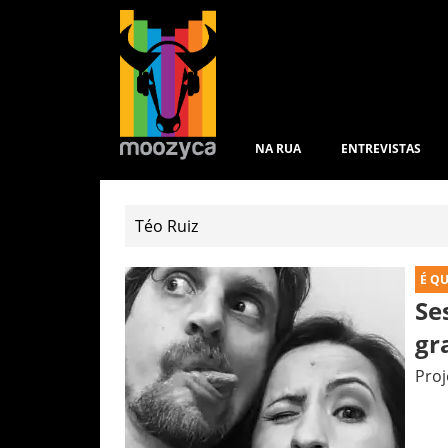
NA RUA
ENTREVISTAS
É Q
Se
gr
Proj