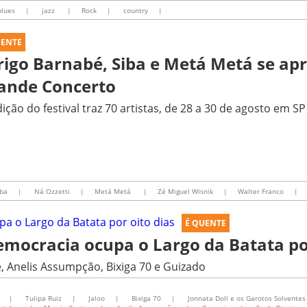
lues
|
jazz
|
Rock
|
country
|
UENTE
rigo Barnabé, Siba e Metá Metá se ap
ande Concerto
dição do festival traz 70 artistas, de 28 a 30 de agosto em SP
ba
|
Ná Ozzetti
|
Metá Metá
|
Zé Miguel Wisnik
|
Walter Franco
|
É QUENTE
ocracia ocupa o Largo da Batata por
, Anelis Assumpção, Bixiga 70 e Guizado
|
Tulipa Ruiz
|
Jaloo
|
Bixiga 70
|
Jonnata Doll e os Garotos Solventes