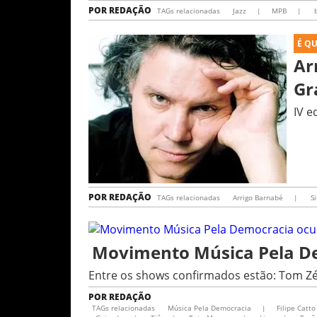
POR
REDAÇÃO
TAGs relacionadas
Jazz
|
MPB
|
b
É Q
Ar
Gr
IV e
POR
REDAÇÃO
TAGs relacionadas
Arrigo Barnabé
|
Si
Movimento Música Pela Dem
Entre os shows confirmados estão: Tom Zé
POR
REDAÇÃO
TAGs relacionadas
Música Pela Democracia
|
Filipe Catto