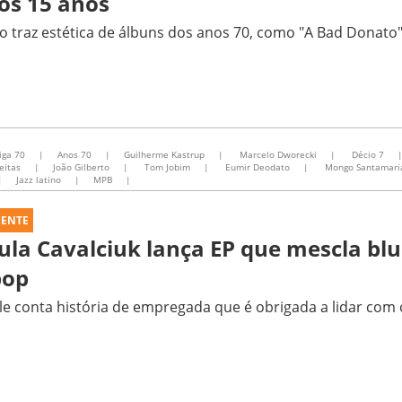
ós 15 anos
o traz estética de álbuns dos anos 70, como "A Bad Donat
iga 70
|
Anos 70
|
Guilherme Kastrup
|
Marcelo Dworecki
|
Décio 7
eitas
|
João Gilberto
|
Tom Jobim
|
Eumir Deodato
|
Mongo Santamari
|
Jazz latino
|
MPB
|
UENTE
ula Cavalciuk lança EP que mescla blu
pop
le conta história de empregada que é obrigada a lidar com 