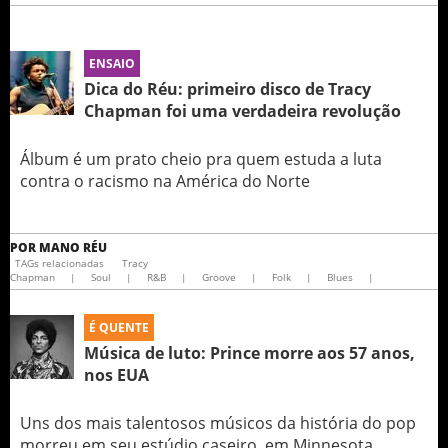
ENSAIO
Dica do Réu: primeiro disco de Tracy
Chapman foi uma verdadeira revolução
Álbum é um prato cheio pra quem estuda a luta
contra o racismo na América do Norte
POR
MANO RÉU
TAGs relacionadas
Tracy
Chapman
|
Soul
|
R&B
|
Groove
|
Folk
|
Blues
|
É QUENTE
Música de luto: Prince morre aos 57 anos,
nos EUA
Uns dos mais talentosos músicos da história do pop
morreu em seu estúdio caseiro, em Minnesota