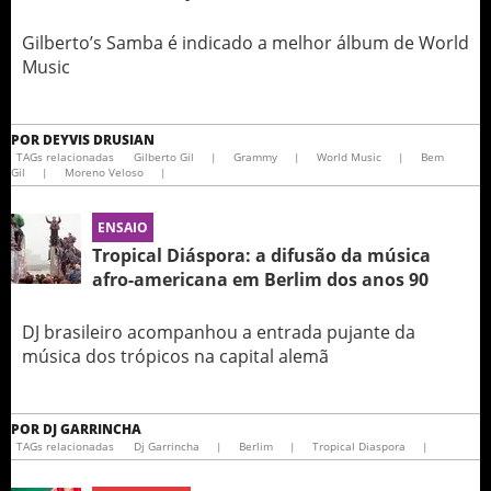
Gilberto’s Samba é indicado a melhor álbum de World
Music
POR
DEYVIS DRUSIAN
TAGs relacionadas
Gilberto Gil
|
Grammy
|
World Music
|
Bem
Gil
|
Moreno Veloso
|
ENSAIO
Tropical Diáspora: a difusão da música
afro-americana em Berlim dos anos 90
DJ brasileiro acompanhou a entrada pujante da
música dos trópicos na capital alemã
POR
DJ GARRINCHA
TAGs relacionadas
Dj Garrincha
|
Berlim
|
Tropical Diaspora
|