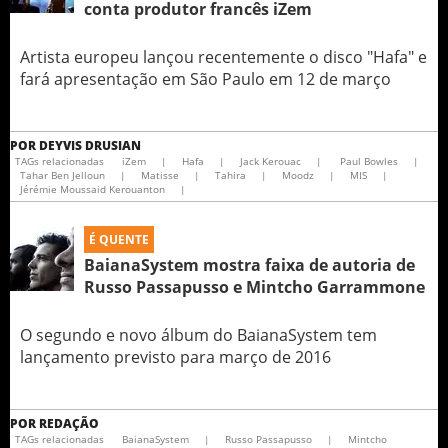
conta produtor francês iZem
Artista europeu lançou recentemente o disco "Hafa" e
fará apresentação em São Paulo em 12 de março
POR
DEYVIS DRUSIAN
TAGs relacionadas
iZem
|
Hafa
|
Jack Kerouac
|
Paul Bowles
|
Tahar Ben Jelloun
|
Matisse
|
Tahira
|
Moodz
|
MIS
|
Jérémie Moussaid Kerouanton
|
É QUENTE
BaianaSystem mostra faixa de autoria de
Russo Passapusso e Mintcho Garrammone
O segundo e novo álbum do BaianaSystem tem
lançamento previsto para março de 2016
POR
REDAÇÃO
TAGs relacionadas
BaianaSystem
|
Russo Passapusso
|
Mintcho