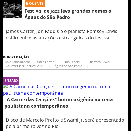
É QUENTE
Festival de jazz leva grandes nomes a
Águas de São Pedro
James Carter, Jon Faddis e o pianista Ramsey Lewis
estão entre as atrações estrangeiras do festival
POR
REDAÇÃO
TAGs relacionadas
James Carter
|
Jon Faddis
|
Ramsey Lewis
|
Gourmet Jazz Festival 2015
|
Águas de São Pedro
|
ENSAIO
"A Carne das Canções" botou oxigênio na cena
paulistana contemporânea
Disco de Marcelo Pretto e Swami Jr. será apresentado
pela primeira vez no Rio