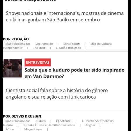
Shows nacionais e internacionais, mostras de cinema
e oficinas ganham São Paulo em setembro
POR
REDAÇÃO
TAGs relacionadas
Lee Ranaldo
|
Sonic Youth
|
Mês da Cultura
Independente
|
The dust
|
Cidadão Instigado
|
ENTREVISTAS
Sabia que o kuduro pode ter sido inspirado
em Van Damme?
Cientista social fala sobre a história do gênero
angolano e sua relação com funk carioca
POR
DEYVIS DRUSIAN
TAGs relacionadas
Kuduro
|
DJ Satélite
|
Lil Pasta Sacerdote do
Kuduro
|
O Toke É Esse e Hamilton Cazuende
|
Angola
|
África
|
Moçambique
|