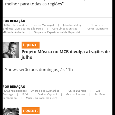
melhor para todas as regiões”
POR
REDAÇÃO
TAGs relacionadas
Theatro Municipal
|
John Neschling
|
Orquestra
Sinfônica Municipal de São Paulo
|
Coro Lírico Municipal
|
Coral Paulistano
Mário de Andrade
|
Orquestra Experimental de Repertório
|
É QUENTE
Projeto Música no MCB divulga atrações de
julho
Shows serão aos domingos, às 11h
POR
REDAÇÃO
TAGs relacionadas
Andrea dos Guimarães
|
Chico Buarque
|
Luiz
Gonzaga
|
Björk
|
Dorival Caymmi
|
Gestos Sonoros
|
Sax Bem
Temperado
|
Museu da Casa Brasileira
|
É QUENTE