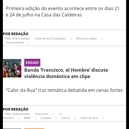
Primeira edição do evento acontece entre os dias 21
e 24 de julho na Casa das Caldeiras
POR
REDAÇÃO
TAGs relacionadas
Festival As 4 Estações
|
Música erudita
|
instrumental
|
ENSAIO
Banda ‘Francisco, el Hombre’ discute
violência doméstica em clipe
“Calor da Rua” traz temática debatida em cenas fortes
POR
REDAÇÃO
TAGs relacionadas
Francisco
|
el
Hombre
|
MPB
|
Cumbia
|
Latino
|
Calor da Rua
|