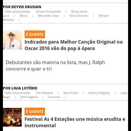
POR
DEYVIS DRUSIAN
TAGs relacionadas
Omara Portuondo
|
Dona Ivone
Lara
|
Africa
|
Mercedes Sosa
|
Nina Simone
|
Miriam
Makeba
|
É QUENTE
Indicados para Melhor Canção Original no
Oscar 2016 vão do pop à ópera
Debutantes são maioria na lista, mas J. Ralph
concorre e quer o tri
POR
LIGIA LOTÉRIO
TAGs relacionadas
The Weeknd
|
Sam Smith
|
Antony Hegarty
|
Lady
Gaga
|
John Legend
|
Common
|
É QUENTE
Festival As 4 Estações une música erudita e
instrumental