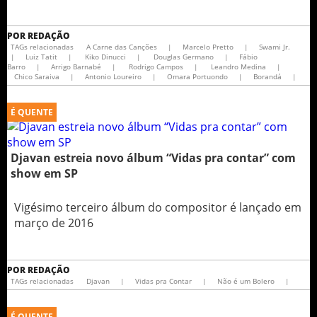
POR
REDAÇÃO
TAGs relacionadas
A Carne das Canções
|
Marcelo Pretto
|
Swami Jr.
|
Luiz Tatit
|
Kiko Dinucci
|
Douglas Germano
|
Fábio
Barro
|
Arrigo Barnabé
|
Rodrigo Campos
|
Leandro Medina
|
Chico Saraiva
|
Antonio Loureiro
|
Omara Portuondo
|
Borandá
|
É QUENTE
Djavan estreia novo álbum “Vidas pra contar” com
show em SP
Vigésimo terceiro álbum do compositor é lançado em
março de 2016
POR
REDAÇÃO
TAGs relacionadas
Djavan
|
Vidas pra Contar
|
Não é um Bolero
|
É QUENTE