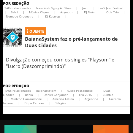
POR
REDAÇÃO
TAGs relacionadas
New York Gypsy All Stars
|
Jazz
|
Lo-Fi Jazz Festival
|
Balcã
|
Música Cigana
|
Azymuth
|
DJ Nuts
|
Otis Trio
|
Nomade Orquestra
|
DJ Kastrup
|
É QUENTE
BaianaSystem faz o pré-lançamento de
Duas Cidades
Divulgação começou com os singles "Playsom" e
"Lucro (Descomprimindo)"
POR
REDAÇÃO
TAGs relacionadas
BaianaSystem
|
Russo Passapusso
|
Duas
Cidades
|
Bahia
|
Daniel Ganjaman
|
Fifa 2016
|
Cumbia
|
Mintcho Garrammone
|
América Latina
|
Argentina
|
Guitarra
baiana
|
Filipe Cartaxo
|
BNegão
|