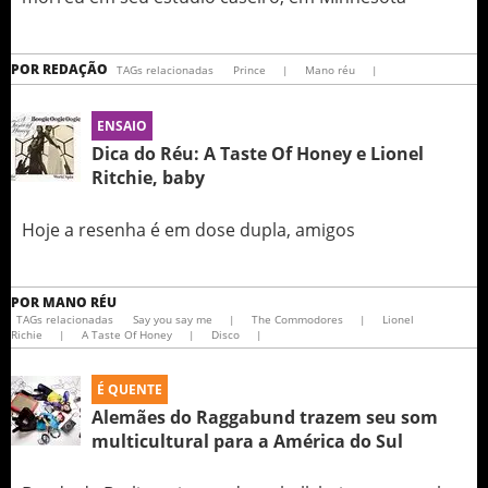
POR
REDAÇÃO
TAGs relacionadas
Prince
|
Mano réu
|
ENSAIO
Dica do Réu: A Taste Of Honey e Lionel
Ritchie, baby
Hoje a resenha é em dose dupla, amigos
POR
MANO RÉU
TAGs relacionadas
Say you say me
|
The Commodores
|
Lionel
Richie
|
A Taste Of Honey
|
Disco
|
É QUENTE
Alemães do Raggabund trazem seu som
multicultural para a América do Sul