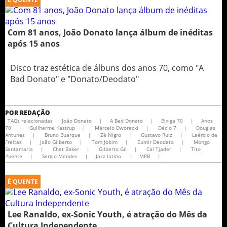
Com 81 anos, João Donato lança álbum de inéditas
após 15 anos
Disco traz estética de álbuns dos anos 70, como "A
Bad Donato" e "Donato/Deodato"
POR
REDAÇÃO
TAGs relacionadas
João Donato
|
A Bad Donato
|
Bixiga 70
|
Anos
70
|
Guilherme Kastrup
|
Marcelo Dworecki
|
Décio 7
|
Douglas
Antunes
|
Bruno Buarque
|
Zé Nigro
|
Gustavo Ruiz
|
Laércio de
Freitas
|
João Gilberto
|
Tom Jobim
|
Eumir Deodato
|
Mongo
Santamaria
|
Chet Baker
|
Gilberto Gil
|
Cal Tjader
|
Tito
Puente
|
Sergio Mendes
|
Jazz latino
|
MPB
|
É QUENTE
Lee Ranaldo, ex-Sonic Youth, é atração do Mês da
Cultura Independente