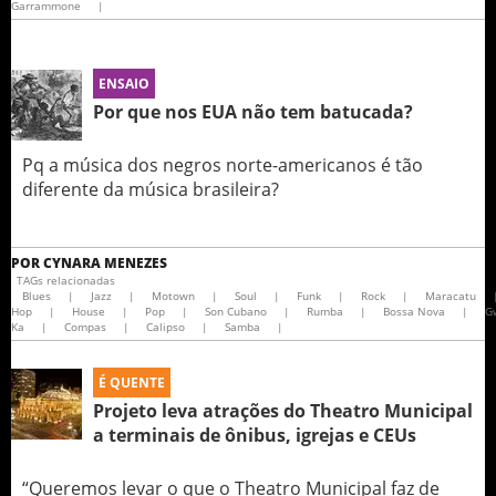
Garrammone
|
ENSAIO
Por que nos EUA não tem batucada?
Pq a música dos negros norte-americanos é tão
diferente da música brasileira?
POR
CYNARA MENEZES
TAGs relacionadas
Blues
|
Jazz
|
Motown
|
Soul
|
Funk
|
Rock
|
Maracatu
Hop
|
House
|
Pop
|
Son Cubano
|
Rumba
|
Bossa Nova
|
G
Ka
|
Compas
|
Calipso
|
Samba
|
É QUENTE
Projeto leva atrações do Theatro Municipal
a terminais de ônibus, igrejas e CEUs
“Queremos levar o que o Theatro Municipal faz de