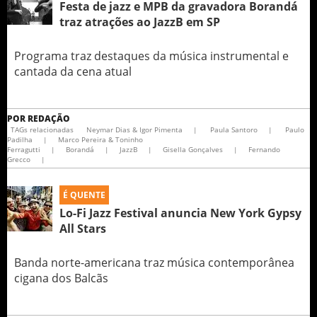
Festa de jazz e MPB da gravadora Borandá
traz atrações ao JazzB em SP
Programa traz destaques da música instrumental e
cantada da cena atual
POR
REDAÇÃO
TAGs relacionadas
Neymar Dias & Igor Pimenta
|
Paula Santoro
|
Paulo
Padilha
|
Marco Pereira & Toninho
Ferragutti
|
Borandá
|
JazzB
|
Gisella Gonçalves
|
Fernando
Grecco
|
É QUENTE
Lo-Fi Jazz Festival anuncia New York Gypsy
All Stars
Banda norte-americana traz música contemporânea
cigana dos Balcãs