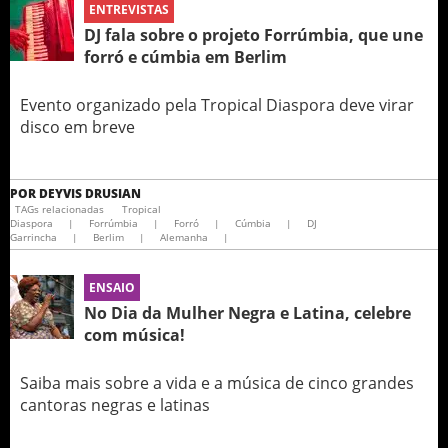
ENTREVISTAS
DJ fala sobre o projeto Forrúmbia, que une
forró e cúmbia em Berlim
Evento organizado pela Tropical Diaspora deve virar
disco em breve
POR
DEYVIS DRUSIAN
TAGs relacionadas
Tropical
Diaspora
|
Forrúmbia
|
Forró
|
Cúmbia
|
DJ
Garrincha
|
Berlim
|
Alemanha
|
ENSAIO
No Dia da Mulher Negra e Latina, celebre
com música!
Saiba mais sobre a vida e a música de cinco grandes
cantoras negras e latinas