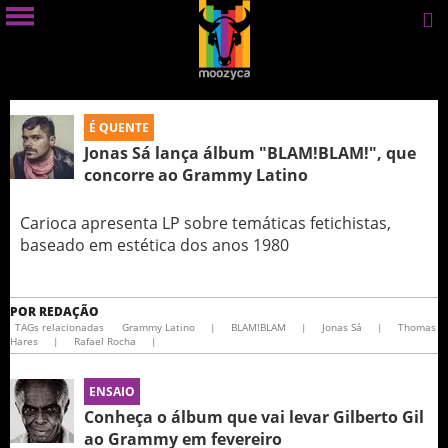
É QUENTE
Jonas Sá lança álbum "BLAM!BLAM!", que
concorre ao Grammy Latino
Carioca apresenta LP sobre temáticas fetichistas,
baseado em estética dos anos 1980
POR
REDAÇÃO
TAGs relacionadas
Grammy Latino
|
BLAM!BLAM
|
Jonas Sá
|
Thomas
Hares
|
Rafael Rocha
|
ENSAIO
Conheça o álbum que vai levar Gilberto Gil
ao Grammy em fevereiro