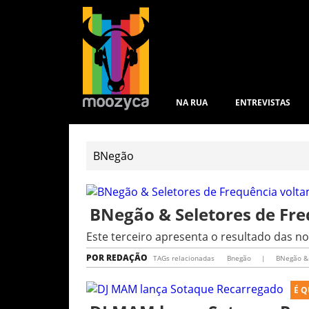
NA RUA
ENTREVISTAS
BNegão & Seletores de Fre
Este terceiro apresenta o resultado das n
POR
REDAÇÃO
TAGs relacionadas
Bnegão
|
BNegão &
É 