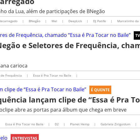
carregado
inho da Lua, além de participações de BNegão
Recarregado
|
BNegão
|
Mel
|
DeepLick
|
DJ Patife
|
Marcelinho da
TV
BNegão e Seletores de Frequência, cha
bana carioca
 de Frequência
|
Essa é Pra Tocar no Baile
|
É QUENTE
uência lançam clipe de “Essa é Pra To
eoclipe abre as portas para álbum que chega em breve
|
Essa é Pra Tocar no Baile
|
D2
|
Planet Hemp
|
Gabriela Ziriguidum
|
ENTREVISTAS