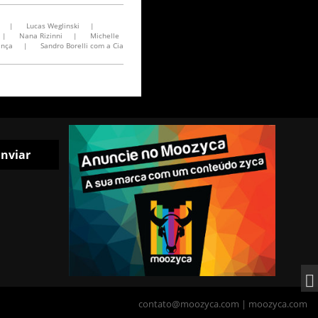
|
Lucas Weglinski
|
|
Nana Rizinni
|
Michelle
ança
|
Sandro Borelli com a Cia
contato@moozyca.com
|
moozyca.com