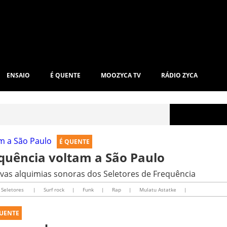
ENSAIO
É QUENTE
MOOZYCA TV
RÁDIO ZYCA
É QUENTE
quência voltam a São Paulo
ovas alquimias sonoras dos Seletores de Frequência
 Seletores
|
Surf rock
|
Funk
|
Rap
|
Mulatu Astatke
|
QUENTE