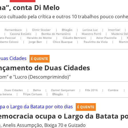
na”, conta Di Melo
sco cultuado pela crítica e outros 10 trabalhos pouco conh
|
Pernambuco
|
Olmir Stocker
|
BNegão
|
Larissa Luz
|
Imorrível
|
|
Casona Estúdio
|
Bomba do Hemetério
|
Maestro Forró
|
Madeira De
eto Pascoal
|
Heraldo do Monte
|
Cláudio Bertrami
|
Astor Piazzolla
|
berto Colossi
|
Jorge Ben
|
Chico Buarque
|
Paulinho da Viola
|
Martin
É QUENTE
ançamento de Duas Cidades
som" e "Lucro (Descomprimindo)"
Duas Cidades
|
Bahia
|
Daniel Ganjaman
|
Fifa 2016
|
Cumbia
|
ra baiana
|
Filipe Cartaxo
|
BNegão
|
É QUENTE
ocracia ocupa o Largo da Batata por
, Anelis Assumpção, Bixiga 70 e Guizado