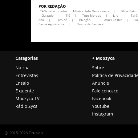
POR
REDAÇÃO
TAGs relacionadas
Música Pela Democracia
|
Filipe Catto
Guizado
|
Tiê
|
Tutu Moraes
|
Lira
|
Tarâ
Abu
|
Tom Zé
|
BNegão
|
Rafael Castro
|
Ra
Carne Agonizante
|
Blocos de Carnaval
|
Categorias
+ Moozyca
Na rua
Sobre
Entrevistas
Política de Privacidad
Ensaio
Anuncie
É quente
Fale conosco
Moozyca TV
Facebook
Rádio Zyca
Youtube
Instagram
@ 2015-2026 Drusian