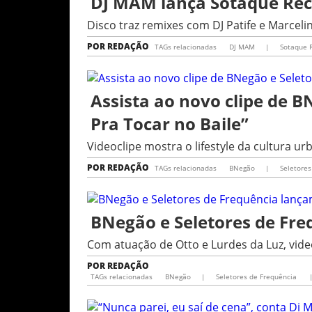
DJ MAM lança Sotaque Re
Disco traz remixes com DJ Patife e Marcel
POR
REDAÇÃO
TAGs relacionadas
DJ MAM
|
Sotaque 
Assista ao novo clipe de 
Pra Tocar no Baile”
Videoclipe mostra o lifestyle da cultura ur
POR
REDAÇÃO
TAGs relacionadas
BNegão
|
Seletores
BNegão e Seletores de Freq
Com atuação de Otto e Lurdes da Luz, vid
POR
REDAÇÃO
TAGs relacionadas
BNegão
|
Seletores de Frequência