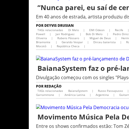
“Nunca parei, eu saí de ce
Em 40 anos de estrada, artista produziu di
POR
DEYVIS DRUSIAN
TAGs relacionadas
Di Melo
|
EMI Odeon
|
Recife
Powell
|
Jair Rodriguez
|
Bob Di Melo
|
Pedro Diniz
Oliveira
|
Rubens Pássaro
|
Miguel de Deus
|
Herm
Briamonte
|
Geraldo Vespar
|
Dirceu baterista
|
Ro
Mocotó
|
República Checa
|
BaianaSystem faz o pré-l
Divulgação começou com os singles "Play
POR
REDAÇÃO
TAGs relacionadas
BaianaSystem
|
Russo Passapusso
|
Garrammone
|
América Latina
|
Argentina
|
Guitar
Movimento Música Pela Dem
Entre os shows confirmados estão: Tom Zé