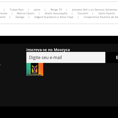
|
Tulipa Ruiz
|
Jaloo
|
Bixiga 70
|
Jonnata Doll e os Garotos Solventes
ntulas
|
Marcia Castro
|
Anelis Assumpção
|
Curumin
|
Saulo Duarte
shid
|
Galego
|
Edgard Scandurra e Silvia Tape
|
Cooperativa Paulista de D
Inscreva-se no Moozyca
e