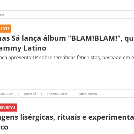
ael
|
UENTE
nas Sá lança álbum "BLAM!BLAM!", qu
ammy Latino
oca apresenta LP sobre temáticas fetichistas, baseado em 
LAM!BLAM
|
Jonas Sá
|
Thomas Hares
|
Rafael Rocha
|
REVISTAS
agens lisérgicas, rituais e experiment
sco