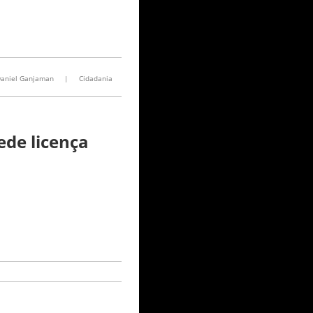
aniel Ganjaman
|
Cidadania
de licença