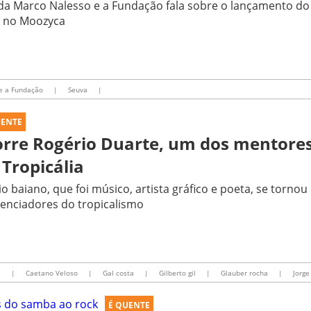
a Marco Nalesso e a Fundação fala sobre o lançamento do
i no Moozyca
e a Fundação
|
Seuva
|
UENTE
rre Rogério Duarte, um dos mentores 
 Tropicália
o baiano, que foi músico, artista gráfico e poeta, se torno
uenciadores do tropicalismo
e
|
Caetano Veloso
|
Gal costa
|
Gilberto gil
|
Glauber rocha
|
Jorge
É QUENTE