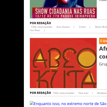
POR
REDAÇÃO
TAGs relacionadas
Elza Soares
|
Criolo
|
Mano Bro
nas Ruas
|
É Q
Af
co
Grup
POR
REDAÇÃO
TAGs relacionadas
Fela kuti
|
Afrobea