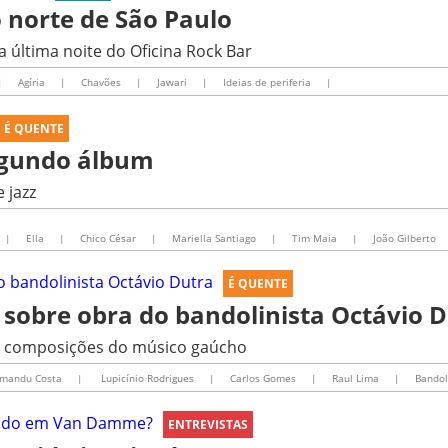
 norte de São Paulo
última noite do Oficina Rock Bar
|
Agíria
|
Chavões
|
Jawari
|
Ideias de periferia
|
É QUENTE
segundo álbum
e jazz
|
Ella
|
Chico César
|
Mariella Santiago
|
Tim Maia
|
João Gilberto
É QUENTE
 sobre obra do bandolinista Octávio 
om composições do músico gaúcho
mandu Costa
|
Lupicínio Rodrigues
|
Carlos Gomes
|
Raul Lima
|
Bando
ENTREVISTAS