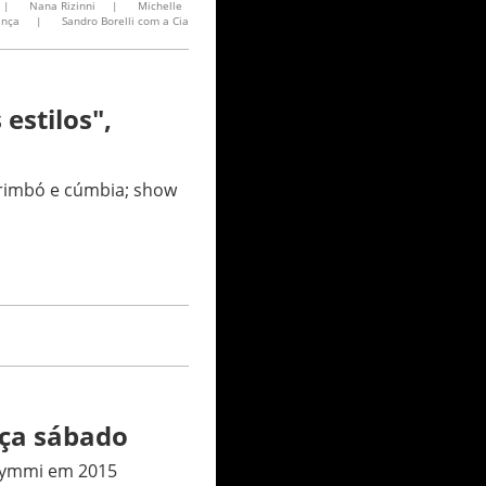
|
Nana Rizinni
|
Michelle
ança
|
Sandro Borelli com a Cia
estilos",
carimbó e cúmbia; show
eça sábado
Caymmi em 2015