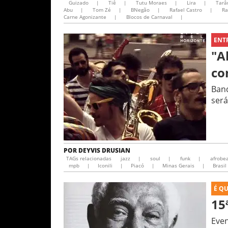
Guizado
|
Tiê
|
Tutu Moraes
|
Lira
|
Tarâ
Abu
|
Tom Zé
|
BNegão
|
Rafael Castro
|
Ra
Carne Agonizante
|
Blocos de Carnaval
|
ENT
"A
co
Band
será
POR
DEYVIS DRUSIAN
TAGs relacionadas
jazz
|
soul
|
funk
|
afrobe
mpb
|
Iconili
|
Piacó
|
Minas Gerais
|
Brasil
É Q
15
Even