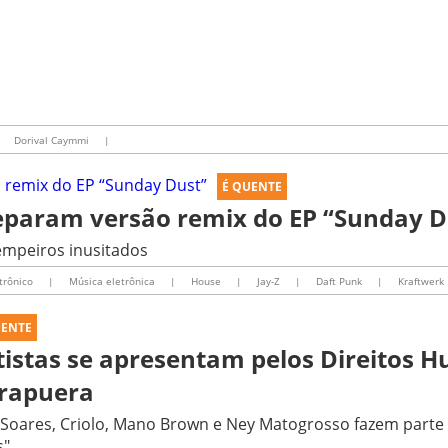
Dorival Caymmi
|
É QUENTE
reparam versão remix do EP “Sunday D
mpeiros inusitados
trônico
|
Música eletrônica
|
House
|
Jay-Z
|
Daft Punk
|
Kraftwerk
UENTE
tistas se apresentam pelos Direitos 
irapuera
 Soares, Criolo, Mano Brown e Ney Matogrosso fazem parte
s"