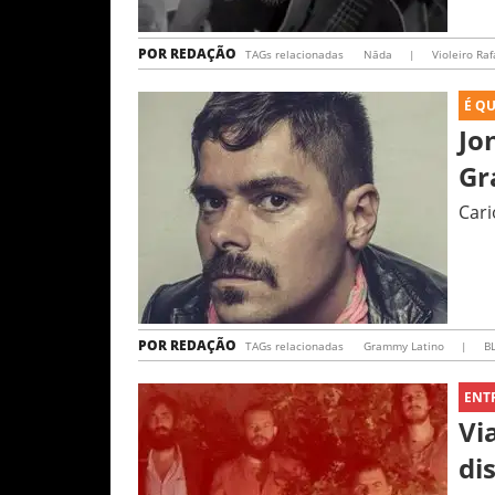
POR
REDAÇÃO
TAGs relacionadas
Nāda
|
Violeiro Raf
É Q
Jo
Gr
Cari
POR
REDAÇÃO
TAGs relacionadas
Grammy Latino
|
B
ENT
Vi
di