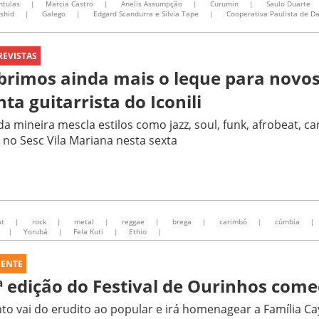
ntulas
|
Marcia Castro
|
Anelis Assumpção
|
Curumin
|
Saulo Duarte
shid
|
Galego
|
Edgard Scandurra e Silvia Tape
|
Cooperativa Paulista de D
REVISTAS
brimos ainda mais o leque para novos 
nta guitarrista do Iconili
a mineira mescla estilos como jazz, soul, funk, afrobeat, 
 no Sesc Vila Mariana nesta sexta
at
|
rock
|
metal
|
reggae
|
brega
|
carimbó
|
cúmbia
|
|
Yorubá
|
Fela Kuti
|
Ethio
|
UENTE
ª edição do Festival de Ourinhos com
to vai do erudito ao popular e irá homenagear a Família 