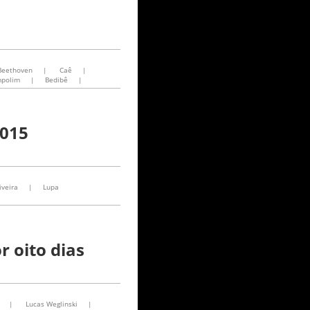
eethoven
|
Caê
|
mpolim
|
Bedibê
|
2015
iveira
|
Lupa
 oito dias
|
Lucas Weglinski
|