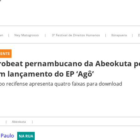
wn
|
Ney Matogrosso
|
3º Festival de Direitos Humanos
|
Ibirapuera
|
D
UENTE
robeat pernambucano da Abeokuta pe
m lançamento do EP ‘Agô’
o recifense apresenta quatro faixas para download
t
|
Abeokuta
|
NA RUA