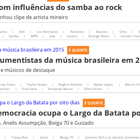
com influências do samba ao rock
nhou clipe de artista mineiro
ianos
|
folk
|
Los Hermanos
|
Ramones
|
Beatles
|
Otto
|
B
|
Samba
|
MPB
|
pop
|
Cavaco
|
Strange Music
|
Estúdio Tra
É QUENTE
umentistas da música brasileira em 
 e músicos de destaque
ndu Costa
|
Thales Nunes
|
Rogério Rochlitz
|
Rafael Lopes
|
Márcio Ol
artinez
|
Fred Valle
|
Fernando Moura
|
Fábio Peron
|
É QUENTE
ocracia ocupa o Largo da Batata por
, Anelis Assumpção, Bixiga 70 e Guizado
|
Tulipa Ruiz
|
Jaloo
|
Bixiga 70
|
Jonnata Doll e os Garotos Solventes