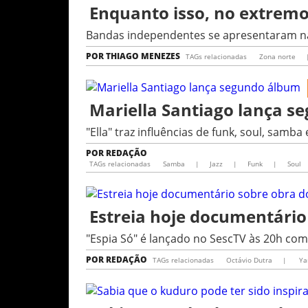
Enquanto isso, no extremo
Bandas independentes se apresentaram na 
POR
THIAGO MENEZES
TAGs relacionadas
Zona norte
Mariella Santiago lança 
"Ella" traz influências de funk, soul, samba 
POR
REDAÇÃO
TAGs relacionadas
Samba
|
Jazz
|
Funk
|
Soul
Estreia hoje documentário
"Espia Só" é lançado no SescTV às 20h c
POR
REDAÇÃO
TAGs relacionadas
Octávio Dutra
|
Ya