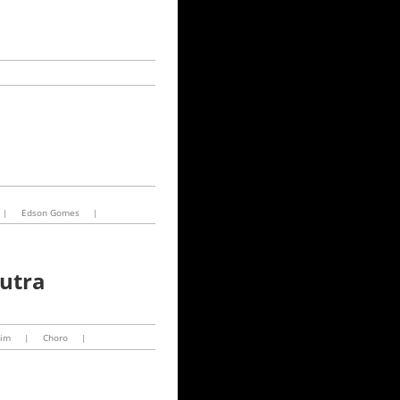
|
Edson Gomes
|
Dutra
lim
|
Choro
|