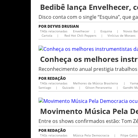
Bedibê lança Envelhecer, 
Disco conta com o single “Esquina”, que ga
POR
DEYVIS DRUSIAN
TAGs relacionadas
Envelhecer
|
Esquina
|
Novos Ba
Cartola
|
Red Hot Chili Peppers
|
Vinícius de Moraes
Conheça os melhores instr
Reconhecimento anual prestigia trabalhos
POR
REDAÇÃO
TAGs relacionadas
Melhores da Música Brasileira
|
Yama
Santiago
|
Guizado
|
Gilson Peranzetta
|
Gandhi M
Movimento Música Pela Dem
Entre os shows confirmados estão: Tom Zé
POR
REDAÇÃO
TAGs relacionadas
Música Pela Democracia
|
Filipe Catto