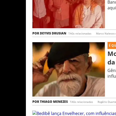
Band
aqu
POR
DEYVIS DRUSIAN
TAGs relacionadas
Marco Nalesso 
É Q
Mo
da
Gêni
infl
POR
THIAGO MENEZES
TAGs relacionadas
Rogério Duart