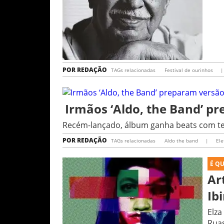
POR
REDAÇÃO
TAGs relacionadas
Festival de ourinhos
|
Irmãos ‘Aldo, the Band’ p
Recém-lançado, álbum ganha beats com te
POR
REDAÇÃO
TAGs relacionadas
Aldo the band
|
Ele
É Q
Ar
Ib
Elza
Rua