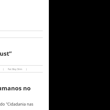
ust”
|
Fat Boy Slim
|
Humanos no
 do "Cidadania nas