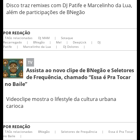
Disco traz remixes com DJ Patife e Marcelinho da Lua,
além de participações de BNegão
POR
REDAÇÃO
TAGs relacionadas
DJ MAM
|
Sotaque
Recarregado
|
BNegão
|
Mel
|
DeepLick
|
DJ
Patife
|
Marcelinho da Lua
|
DJ Dolores
|
TV
Assista ao novo clipe de BNegão e Seletores
de Frequência, chamado “Essa é Pra Tocar
no Baile”
Videoclipe mostra o lifestyle da cultura urbana
carioca
POR
REDAÇÃO
TAGs relacionadas
BNegão
|
Seletores de Frequência
|
Essa é Pra Tocar
no Baile
|