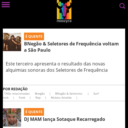
É QUENTE
BNegão & Seletores de Frequência voltam
a São Paulo
Este terceiro apresenta o resultado das novas
alquimias sonoras dos Seletores de Frequência
POR
REDAÇÃO
TAGs relacionadas
Bnegão
|
BNegão & Seletores
|
Surf
rock
|
Funk
|
Rap
|
Mulatu Astatke
|
É QUENTE
DJ MAM lança Sotaque Recarregado