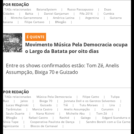
POR
REDAÇÃO
TAGs relacionadas
BaianaSystem
|
Russo Passapusso
|
Duas
Cidades
|
Bahia
|
Daniel Ganjaman
|
Fifa 2016
|
Cumbia
|
Mintcho Garrammone
|
América Latina
|
Argentina
|
Guitarra
baiana
|
Filipe Cartaxo
|
BNegão
|
É QUENTE
Movimento Música Pela Democracia ocupa
o Largo da Batata por oito dias
Entre os shows confirmados estão: Tom Zé, Anelis
Assumpção, Bixiga 70 e Guizado
POR
REDAÇÃO
TAGs relacionadas
Música Pela Democracia
|
Filipe Catto
|
Tulipa
Ruiz
|
Jaloo
|
Bixiga 70
|
Jonnata Doll e os Garotos Solventes
|
Lucas Weglinski
|
Guizado
|
Tiê
|
Tutu Moraes
|
Lira
|
Tarântulas
|
Marcia Castro
|
Anelis Assumpção
|
Curumin
|
Saulo Duarte
|
Nana Rizinni
|
Michelle Abu
|
Tom Zé
|
BNegão
|
Rafael Castro
|
Rashid
|
Galego
|
Edgard Scandurra e
Silvia Tape
|
Cooperativa Paulista de Dança
|
Sandro Borelli com a Cia Carne
Agonizante
|
Blocos de Carnaval
|