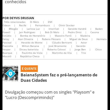
conhecidos
POR
DEYVIS DRUSIAN
TAGs relacionadas
Di Melo
|
EMI
Odeon
|
Recife
|
Pernambuco
|
Olmir Stocker
|
BNegão
|
Larissa Luz
|
Imorrível
|
Geraldo Vandré
|
Baden
Powell
|
Jair Rodriguez
|
Bob Di Melo
|
Pedro Diniz
|
Casona
Estúdio
|
Bomba do Hemetério
|
Maestro Forró
|
Madeira
Delay
|
Alan Oliveira
|
Rubens Pássaro
|
Miguel de Deus
|
Hermeto
Pascoal
|
Heraldo do Monte
|
Cláudio Bertrami
|
Astor
Piazzolla
|
Milton Banana
|
José Briamonte
|
Geraldo
Vespar
|
Dirceu baterista
|
Roberto Colossi
|
Jorge Ben
|
Chico
Buarque
|
Paulinho da Viola
|
Martinho da Vila
|
Trio
Mocotó
|
República Checa
|
É QUENTE
BaianaSystem faz o pré-lançamento de
Duas Cidades
Divulgação começou com os singles "Playsom" e
"Lucro (Descomprimindo)"