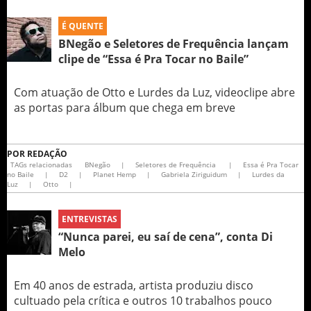
É QUENTE
BNegão e Seletores de Frequência lançam
clipe de “Essa é Pra Tocar no Baile”
Com atuação de Otto e Lurdes da Luz, videoclipe abre
as portas para álbum que chega em breve
POR
REDAÇÃO
TAGs relacionadas
BNegão
|
Seletores de Frequência
|
Essa é Pra Tocar
no Baile
|
D2
|
Planet Hemp
|
Gabriela Ziriguidum
|
Lurdes da
Luz
|
Otto
|
ENTREVISTAS
“Nunca parei, eu saí de cena”, conta Di
Melo
Em 40 anos de estrada, artista produziu disco
cultuado pela crítica e outros 10 trabalhos pouco