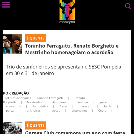
É QUENTE
Toninho Ferragutti, Renato Borghetti e
Mestrinho homenageiam o acordeão
Trio de sanfoneiros se apresenta no SESC Pompeia
em 30 e 31 de janeiro
POR
REDAÇÃO
TAGs relacionadas
Toninho Ferragutti
|
Renato
Borghetti
|
Mestrinho
|
Acordeão
|
Sanfona
|
gaita
|
concertina
|
harmônica
|
frevo
|
maracatu
|
baião
|
polca
|
rancheiras
|
xotes
|
chamamés
|
Choro
|
É QUENTE
Garage Club comemora um ano com festa