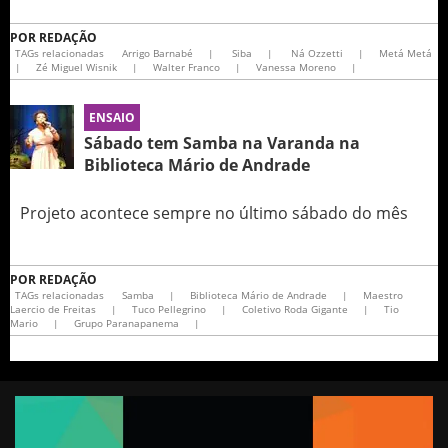
POR
REDAÇÃO
TAGs relacionadas
Arrigo Barnabé
|
Siba
|
Ná Ozzetti
|
Metá Metá
|
Zé Miguel Wisnik
|
Walter Franco
|
Vanessa Moreno
|
ENSAIO
Sábado tem Samba na Varanda na
Biblioteca Mário de Andrade
Projeto acontece sempre no último sábado do mês
POR
REDAÇÃO
TAGs relacionadas
Samba
|
Biblioteca Mário de Andrade
|
Maestro
Laercio de Freitas
|
Tuco Pellegrino
|
Coletivo Roda Gigante
|
Tio
Mario
|
Grupo Paranapanema
|