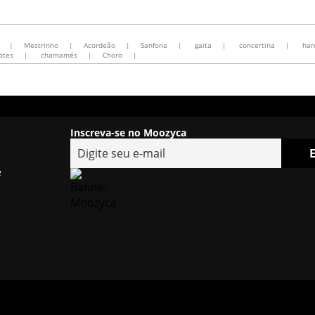
|
Mestrinho
|
Acordeão
|
Sanfona
|
gaita
|
concertina
|
har
otes
|
chamamés
|
Choro
|
Inscreva-se no Moozyca
e