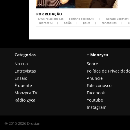
POR
REDAÇÃO
TAGs relacionadas
Toninho Ferragutti
|
Renato Borghetti
maracatu
|
baião
|
polca
|
rancheiras
|
x
Categorias
+ Moozyca
Na rua
Sobre
Entrevistas
Política de Privacidad
Ensaio
Anuncie
É quente
Fale conosco
Moozyca TV
Facebook
Rádio Zyca
Youtube
Instagram
@ 2015-2026 Drusian