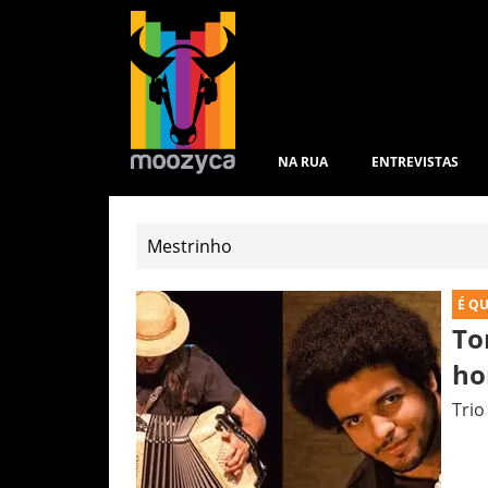
NA RUA
ENTREVISTAS
É Q
To
ho
Trio