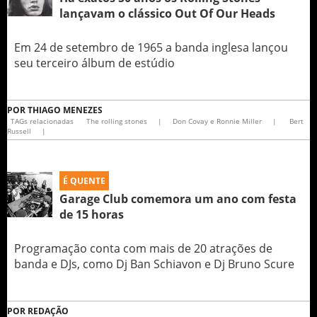
lançavam o clássico Out Of Our Heads
Em 24 de setembro de 1965 a banda inglesa lançou
seu terceiro álbum de estúdio
POR
THIAGO MENEZES
TAGs relacionadas
The rolling stones
|
Don Covay e Ronnie Miller
|
Bert
Russell
|
É QUENTE
Garage Club comemora um ano com festa
de 15 horas
Programação conta com mais de 20 atrações de
banda e DJs, como Dj Ban Schiavon e Dj Bruno Scure
POR
REDAÇÃO