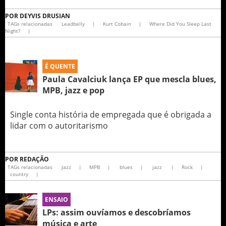
POR
DEYVIS DRUSIAN
TAGs relacionadas
Leadbelly
|
Kurt Cobain
|
Where Did You Sleep Last
Night?
|
É QUENTE
Paula Cavalciuk lança EP que mescla blues,
MPB, jazz e pop
Single conta história de empregada que é obrigada a
lidar com o autoritarismo
POR
REDAÇÃO
TAGs relacionadas
Jazz
|
MPB
|
blues
|
jazz
|
Rock
|
country
|
ENSAIO
LPs: assim ouvíamos e descobríamos
música e arte