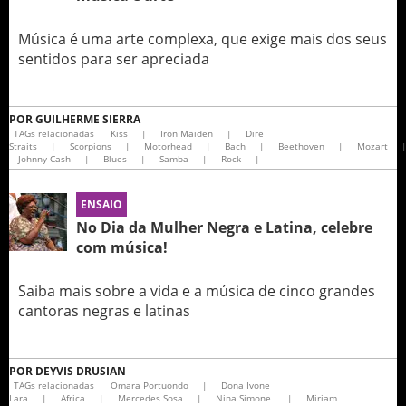
Música é uma arte complexa, que exige mais dos seus
sentidos para ser apreciada
POR
GUILHERME SIERRA
TAGs relacionadas
Kiss
|
Iron Maiden
|
Dire
Straits
|
Scorpions
|
Motorhead
|
Bach
|
Beethoven
|
Mozart
Johnny Cash
|
Blues
|
Samba
|
Rock
|
ENSAIO
No Dia da Mulher Negra e Latina, celebre
com música!
Saiba mais sobre a vida e a música de cinco grandes
cantoras negras e latinas
POR
DEYVIS DRUSIAN
TAGs relacionadas
Omara Portuondo
|
Dona Ivone
Lara
|
Africa
|
Mercedes Sosa
|
Nina Simone
|
Miriam