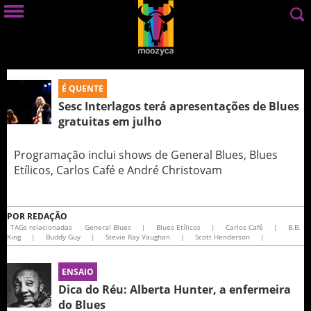
É QUENTE
Sesc Interlagos terá apresentações de Blues
gratuitas em julho
Programação inclui shows de General Blues, Blues
Etílicos, Carlos Café e André Christovam
POR
REDAÇÃO
TAGs relacionadas
General Blues
|
Blues Etílicos
|
Carlos Café
|
B.B.
King
|
Buddy Guy
|
Stevie Ray Vaughan
|
Scott Henderson
|
ENSAIO
Dica do Réu: Alberta Hunter, a enfermeira
do Blues