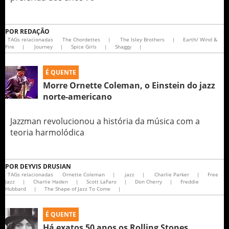
POR
REDAÇÃO
TAGs relacionadas
The Chordettes
|
The Isley Brothers
|
Earth/ Wind &
Fire
|
Journey
|
Spice Girls
|
Shaggy
|
É QUENTE
Morre Ornette Coleman, o Einstein do jazz
norte-americano
Jazzman revolucionou a história da música com a
teoria harmolódica
POR
DEYVIS DRUSIAN
TAGs relacionadas
Ornette Coleman
|
jazz
|
Charlie Parker
|
Free
Jazz
|
Charlie Haden
|
Scott LaFaro
|
Don Cherry
|
Freddie
Hubbard
|
The Shape of Jazz To Come
|
É QUENTE
Há exatos 50 anos os Rolling Stones