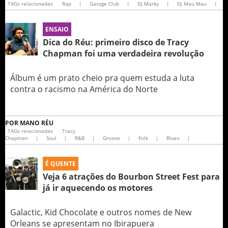
TAGs relacionadas
Rap
|
Garage Club
|
Dj Marky
|
Dj Mau Mau
|
ENSAIO
Dica do Réu: primeiro disco de Tracy
Chapman foi uma verdadeira revolução
Álbum é um prato cheio pra quem estuda a luta
contra o racismo na América do Norte
POR
MANO RÉU
TAGs relacionadas
Tracy
Chapman
|
Soul
|
R&B
|
Groove
|
Folk
|
Blues
|
É QUENTE
Veja 6 atrações do Bourbon Street Fest para
já ir aquecendo os motores
Galactic, Kid Chocolate e outros nomes de New
Orleans se apresentam no Ibirapuera