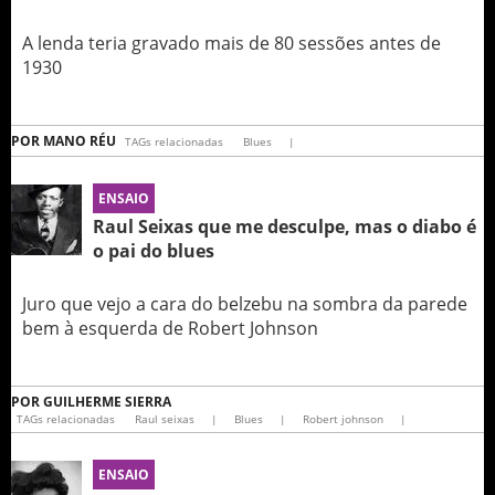
A lenda teria gravado mais de 80 sessões antes de
1930
POR
MANO RÉU
TAGs relacionadas
Blues
|
ENSAIO
Raul Seixas que me desculpe, mas o diabo é
o pai do blues
Juro que vejo a cara do belzebu na sombra da parede
bem à esquerda de Robert Johnson
POR
GUILHERME SIERRA
TAGs relacionadas
Raul seixas
|
Blues
|
Robert johnson
|
ENSAIO