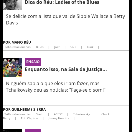
Dica do Réu: Ladies of the Blues
Se delicie com a lista que vai de Sippie Wallace a Betty
Davis
POR
MANO RÉU
TAGs relacionadas
Blues
|
Jazz
|
Soul
|
Funk
|
ENSAIO
Enquanto isso, na Sala da Justiça...
Ninguém sabia o que eles iriam fazer, mas
Tchaikovsky deu as notícias: “Faça-se o som!”
POR
GUILHERME SIERRA
TAGs relacionadas
Slash
|
AC/DC
|
Tchaikovsky
|
Chuck
Berry
|
Eric Clapton
|
Jimmy Hendrix
|