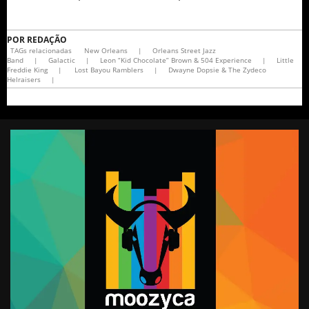
POR
REDAÇÃO
TAGs relacionadas
New Orleans
|
Orleans Street Jazz
Band
|
Galactic
|
Leon “Kid Chocolate” Brown & 504 Experience
|
Little
Freddie King
|
Lost Bayou Ramblers
|
Dwayne Dopsie & The Zydeco
Helraisers
|