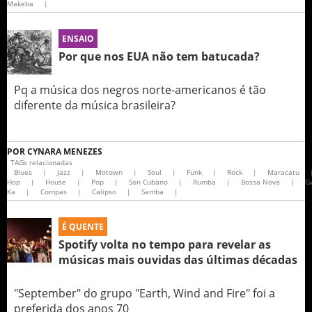
Makeba
|
ENSAIO
Por que nos EUA não tem batucada?
Pq a música dos negros norte-americanos é tão
diferente da música brasileira?
POR
CYNARA MENEZES
TAGs relacionadas
Blues
|
Jazz
|
Motown
|
Soul
|
Funk
|
Rock
|
Maracatu
Hop
|
House
|
Pop
|
Son Cubano
|
Rumba
|
Bossa Nova
|
G
Ka
|
Compas
|
Calipso
|
Samba
|
É QUENTE
Spotify volta no tempo para revelar as
músicas mais ouvidas das últimas décadas
"September" do grupo "Earth, Wind and Fire" foi a
preferida dos anos 70