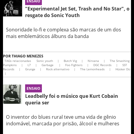
ENSAIO
"Experimental Jet Set, Trash and No Star", o
resgate do Sonic Youth
Sonoridade lo-fi e complexa são marcas de um dos
mais emblemáticos álbuns da banda
POR
THIAGO MENEZES
TAGs relacionadas
Sonic youth
|
Butch Vig
|
Nirvana
|
The Smashing
Pumpkins
|
L7
|
Garbage
|
Foo Fighters
|
DGC Records
|
SST
Records
|
Grunge
|
Rock alternativo
|
The Lemonheads
|
Hüsker Dü
|
ENSAIO
Leadbelly foi o músico que Kurt Cobain
queria ser
O inventor do blues rural teve uma vida de gênio
indomável, marcada por prisão, álcool e mulheres