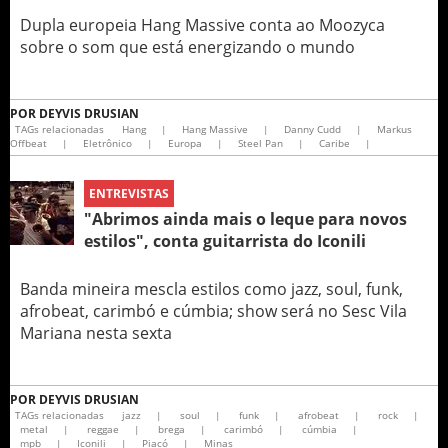
Dupla europeia Hang Massive conta ao Moozyca
sobre o som que está energizando o mundo
POR
DEYVIS DRUSIAN
TAGs relacionadas
Hang
|
Hang Massive
|
Danny Cudd
|
Markus
Offbeat
|
Eletrônico
|
Europa
|
Steel Pan
|
Caribe
|
ENTREVISTAS
"Abrimos ainda mais o leque para novos
estilos", conta guitarrista do Iconili
Banda mineira mescla estilos como jazz, soul, funk,
afrobeat, carimbó e cúmbia; show será no Sesc Vila
Mariana nesta sexta
POR
DEYVIS DRUSIAN
TAGs relacionadas
jazz
|
soul
|
funk
|
afrobeat
|
rock
|
metal
|
reggae
|
brega
|
carimbó
|
cúmbia
|
mpb
|
Iconili
|
Piacó
|
Minas