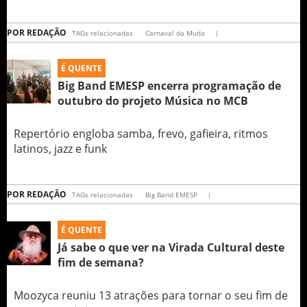
POR
REDAÇÃO
TAGs relacionadas
Carnaval da Muda
|
É QUENTE
Big Band EMESP encerra programação de
outubro do projeto Música no MCB
Repertório engloba samba, frevo, gafieira, ritmos
latinos, jazz e funk
POR
REDAÇÃO
TAGs relacionadas
Big Band EMESP
|
É QUENTE
Já sabe o que ver na Virada Cultural deste
fim de semana?
Moozyca reuniu 13 atrações para tornar o seu fim de