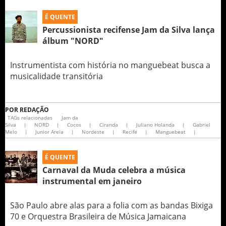
É QUENTE
Percussionista recifense Jam da Silva lança
álbum "NORD"
Instrumentista com história no manguebeat busca a
musicalidade transitória
POR
REDAÇÃO
TAGs relacionadas
Jam da
Silva
|
NORD
|
Cocos
|
Ciranda
|
Juliano Holanda
|
Gabriel
Melo
|
Junior Areia
|
Nordeste
|
Recife
|
Manguebeat
|
É QUENTE
Carnaval da Muda celebra a música
instrumental em janeiro
São Paulo abre alas para a folia com as bandas Bixiga
70 e Orquestra Brasileira de Música Jamaicana