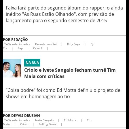
Faixa fará parte do segundo álbum do rapper, o ainda
inédito "As Ruas Estão Olhando", com previsão de
lançamento para o segundo semestre de 2015
POR
REDAÇÃO
TAGs relacionadas
Derrubo um Rei
|
Billy Saga
|
DJ
Cia
|
Rap
|
Casa 1
|
NA RUA
Criolo e Ivete Sangalo fecham turnê Tim
Maia com críticas
“Coisa podre” foi como Ed Motta definiu o projeto de
shows em homenagem ao tio
POR
DEYVIS DRUSIAN
TAGs relacionadas
Ivete Sangalo
|
Ed Motta
|
Tim
Maia
|
Criolo
|
Rolling Stone
|