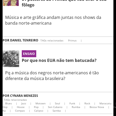
fôlego
Música e arte gráfica andam juntas nos shows da
banda norte-americana
POR
DANIEL TENREIRO
TAGs relacionadas
Primus
|
ENSAIO
Por que nos EUA não tem batucada?
Pq a música dos negros norte-americanos é tão
diferente da música brasileira?
POR
CYNARA MENEZES
TAGs relacionadas
Blues
|
Jazz
|
Motown
|
Soul
|
Funk
|
Rock
|
Maracatu
Hop
|
House
|
Pop
|
Son Cubano
|
Rumba
|
Bossa Nova
|
G
Ka
|
Compas
|
Calipso
|
Samba
|