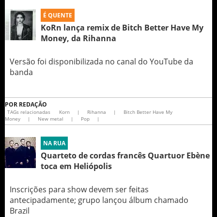
É QUENTE
KoRn lança remix de Bitch Better Have My
Money, da Rihanna
Versão foi disponibilizada no canal do YouTube da
banda
POR
REDAÇÃO
TAGs relacionadas
Korn
|
Rihanna
|
Bitch Better Have My
Money
|
New metal
|
Pop
|
NA RUA
Quarteto de cordas francês Quartuor Ebène
toca em Heliópolis
Inscrições para show devem ser feitas
antecipadamente; grupo lançou álbum chamado
Brazil