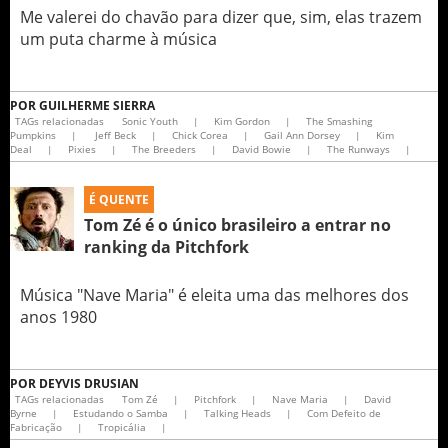
Me valerei do chavão para dizer que, sim, elas trazem
um puta charme à música
POR
GUILHERME SIERRA
TAGs relacionadas
Sonic Youth
|
Kim Gordon
|
The Smashing
Pumpkins
|
Jeff Beck
|
Chick Corea
|
Gail Ann Dorsey
|
Kim
Deal
|
Pixies
|
The Breeders
|
David Bowie
|
The Runways
|
É QUENTE
Tom Zé é o único brasileiro a entrar no
ranking da Pitchfork
Música "Nave Maria" é eleita uma das melhores dos
anos 1980
POR
DEYVIS DRUSIAN
TAGs relacionadas
Tom Zé
|
Pitchfork
|
Nave Maria
|
David
Byrne
|
Estudando o Samba
|
Talking Heads
|
Com Defeito de
Fabricação
|
Tropicália
|