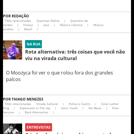
POR
REDAÇÃO
TAGs relacionadas
Quartuor Ebène
|
Quarteto de
cordas
|
França
|
Jazz
|
Música clássica
|
Música
erudita
|
Brazil
|
NA RUA
Rota alternativa: três coisas que você não
viu na virada cultural
O Moozyca foi ver o que rolou fora dos grandes
palcos
POR
THIAGO MENEZES
TAGs relacionadas
Virada Cultural
|
Pollux e Castro
|
Coral Luther
King
|
Explosians in The sky
|
Sonic Youth
|
No Wave
|
Post-
harcore
|
Rock Alternativo
|
ENTREVISTAS