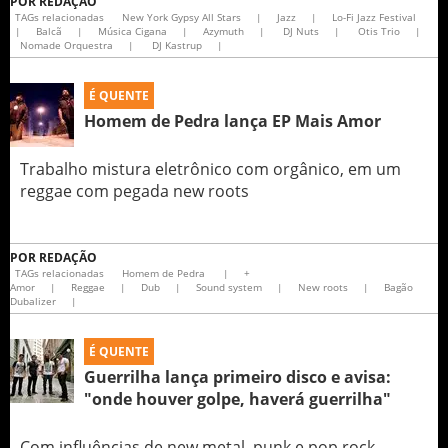
POR
REDAÇÃO
TAGs relacionadas
New York Gypsy All Stars
|
Jazz
|
Lo-Fi Jazz Festival
|
Balcã
|
Música Cigana
|
Azymuth
|
DJ Nuts
|
Otis Trio
|
Nomade Orquestra
|
DJ Kastrup
|
É QUENTE
Homem de Pedra lança EP Mais Amor
Trabalho mistura eletrônico com orgânico, em um
reggae com pegada new roots
POR
REDAÇÃO
TAGs relacionadas
Homem de Pedra
|
+
Amor
|
Reggae
|
Dub
|
Sound system
|
New roots
|
Bagão
Dubalizer
|
É QUENTE
Guerrilha lança primeiro disco e avisa:
"onde houver golpe, haverá guerrilha"
Com influências de new metal, punk e pop rock,