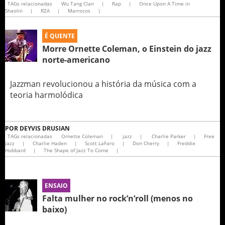
TAGs relacionadas
Wu Tang Clan
|
Rap
|
Once Upon A Time in
Shaolin
|
RZA
|
Marrocos
|
É QUENTE
Morre Ornette Coleman, o Einstein do jazz
norte-americano
Jazzman revolucionou a história da música com a
teoria harmolódica
POR
DEYVIS DRUSIAN
TAGs relacionadas
Ornette Coleman
|
jazz
|
Charlie Parker
|
Free
Jazz
|
Charlie Haden
|
Scott LaFaro
|
Don Cherry
|
Freddie
Hubbard
|
The Shape of Jazz To Come
|
ENSAIO
Falta mulher no rock’n’roll (menos no
baixo)