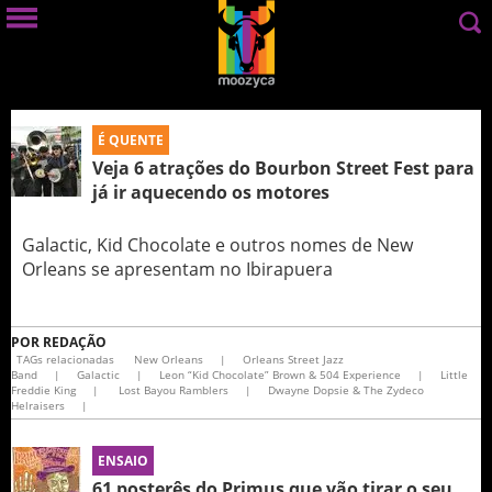
É QUENTE
Veja 6 atrações do Bourbon Street Fest para
já ir aquecendo os motores
Galactic, Kid Chocolate e outros nomes de New
Orleans se apresentam no Ibirapuera
POR
REDAÇÃO
TAGs relacionadas
New Orleans
|
Orleans Street Jazz
Band
|
Galactic
|
Leon “Kid Chocolate” Brown & 504 Experience
|
Little
Freddie King
|
Lost Bayou Ramblers
|
Dwayne Dopsie & The Zydeco
Helraisers
|
ENSAIO
61 posterês do Primus que vão tirar o seu