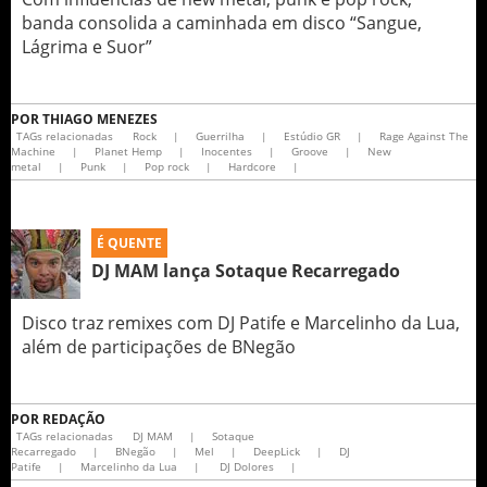
banda consolida a caminhada em disco “Sangue,
Lágrima e Suor”
POR
THIAGO MENEZES
TAGs relacionadas
Rock
|
Guerrilha
|
Estúdio GR
|
Rage Against The
Machine
|
Planet Hemp
|
Inocentes
|
Groove
|
New
metal
|
Punk
|
Pop rock
|
Hardcore
|
É QUENTE
DJ MAM lança Sotaque Recarregado
Disco traz remixes com DJ Patife e Marcelinho da Lua,
além de participações de BNegão
POR
REDAÇÃO
TAGs relacionadas
DJ MAM
|
Sotaque
Recarregado
|
BNegão
|
Mel
|
DeepLick
|
DJ
Patife
|
Marcelinho da Lua
|
DJ Dolores
|