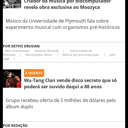
Criador da música por biocomputador
revela obra exclusiva ao Moozyca
Músico da Universidade de Plymouth fala sobre
experimento musical com organismos pré-históricos
POR
DEYVIS DRUSIAN
TAGs relacionadas
Eduardo Miranda
|
Universidade de
Plymouth
|
Biocomputer Music
|
Música por biocomputador
|
John
Cage
|
É QUENTE
Wu-Tang Clan vende disco secreto que só
poderá ser ouvido daqui a 88 anos
Grupo recebeu oferta de 5 milhões de dólares pelo
álbum duplo
POR
REDAÇÃO