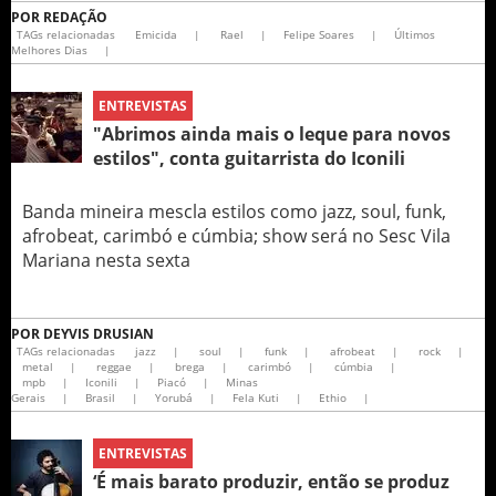
POR
REDAÇÃO
TAGs relacionadas
Emicida
|
Rael
|
Felipe Soares
|
Últimos
Melhores Dias
|
ENTREVISTAS
"Abrimos ainda mais o leque para novos
estilos", conta guitarrista do Iconili
Banda mineira mescla estilos como jazz, soul, funk,
afrobeat, carimbó e cúmbia; show será no Sesc Vila
Mariana nesta sexta
POR
DEYVIS DRUSIAN
TAGs relacionadas
jazz
|
soul
|
funk
|
afrobeat
|
rock
|
metal
|
reggae
|
brega
|
carimbó
|
cúmbia
|
mpb
|
Iconili
|
Piacó
|
Minas
Gerais
|
Brasil
|
Yorubá
|
Fela Kuti
|
Ethio
|
ENTREVISTAS
‘É mais barato produzir, então se produz