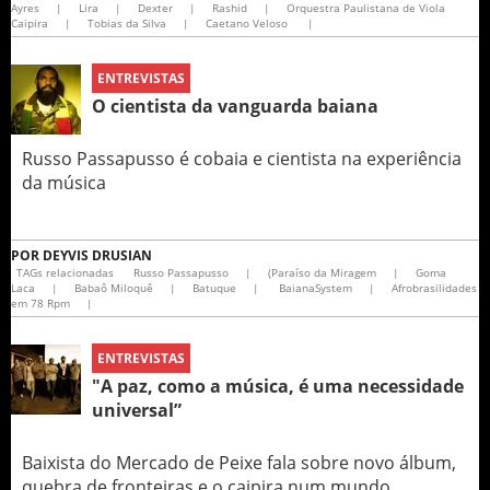
Ayres
|
Lira
|
Dexter
|
Rashid
|
Orquestra Paulistana de Viola
Caipira
|
Tobias da Silva
|
Caetano Veloso
|
ENTREVISTAS
O cientista da vanguarda baiana
Russo Passapusso é cobaia e cientista na experiência
da música
POR
DEYVIS DRUSIAN
TAGs relacionadas
Russo Passapusso
|
(Paraíso da Miragem
|
Goma
Laca
|
Babaô Miloquê
|
Batuque
|
BaianaSystem
|
Afrobrasilidades
em 78 Rpm
|
ENTREVISTAS
"A paz, como a música, é uma necessidade
universal”
Baixista do Mercado de Peixe fala sobre novo álbum,
quebra de fronteiras e o caipira num mundo