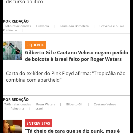
discurso político
POR
REDAÇÃO
TAGs relacionadas
Graveola
|
Camaleão Borboleta
|
Graveola e o Lixo
Polifônico
|
É QUENTE
Gilberto Gil e Caetano Veloso negam pedido
de boicote à Israel feito por Roger Waters
Carta do ex-líder do Pink Floyd afirma: "Tropicália não
combina com apartheid"
POR
REDAÇÃO
TAGs relacionadas
Roger Waters
|
Gilberto Gil
|
Caetano Veloso
|
Palestina
|
Israel
|
ENTREVISTAS
“Tá cheio de cara que se diz punk, mas é