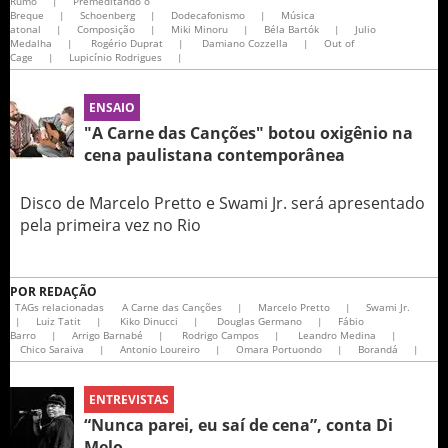
Rumo
|
Premeditando o
Breque
|
Schoenberg
|
Dodecafonismo
|
Música
atonal
|
Composição
|
Miki Minoru
|
Béla Bartók
|
Julio
Medalha
|
Rogério Duprat
|
Damiano Cozzella
|
Out of
Cage
|
Lupicínio Rodrigues​
|
ENSAIO
"A Carne das Canções" botou oxigênio na
cena paulistana contemporânea
Disco de Marcelo Pretto e Swami Jr. será apresentado
pela primeira vez no Rio
POR
REDAÇÃO
TAGs relacionadas
A Carne das Canções
|
Marcelo Pretto
|
Swami Jr.
|
Luiz Tatit
|
Kiko Dinucci
|
Douglas Germano
|
Fábio
Barro
|
Arrigo Barnabé
|
Rodrigo Campos
|
Leandro Medina
|
Chico Saraiva
|
Antonio Loureiro
|
Omara Portuondo
|
Borandá
|
ENTREVISTAS
“Nunca parei, eu saí de cena”, conta Di
Melo