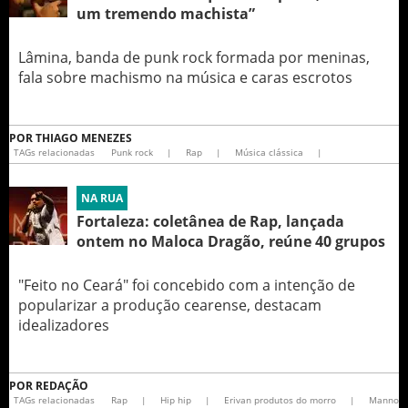
um tremendo machista”
Lâmina, banda de punk rock formada por meninas,
fala sobre machismo na música e caras escrotos
POR
THIAGO MENEZES
TAGs relacionadas
Punk rock
|
Rap
|
Música clássica
|
NA RUA
Fortaleza: coletânea de Rap, lançada
ontem no Maloca Dragão, reúne 40 grupos
"Feito no Ceará" foi concebido com a intenção de
popularizar a produção cearense, destacam
idealizadores
POR
REDAÇÃO
TAGs relacionadas
Rap
|
Hip hip
|
Erivan produtos do morro
|
Manno