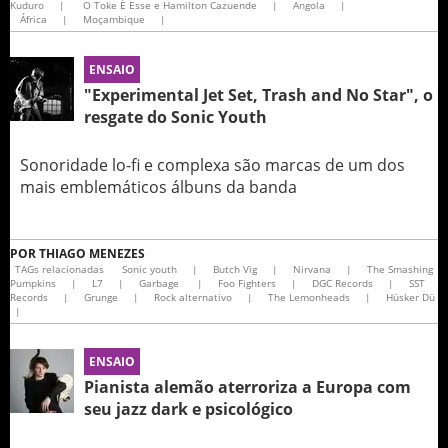
Kuduro
|
O Toke É Esse e Hamilton Cazuende
|
Angola
|
África
|
Moçambique
|
ENSAIO
"Experimental Jet Set, Trash and No Star", o
resgate do Sonic Youth
Sonoridade lo-fi e complexa são marcas de um dos
mais emblemáticos álbuns da banda
POR
THIAGO MENEZES
TAGs relacionadas
Sonic youth
|
Butch Vig
|
Nirvana
|
The Smashing
Pumpkins
|
L7
|
Garbage
|
Foo Fighters
|
DGC Records
|
SST
Records
|
Grunge
|
Rock alternativo
|
The Lemonheads
|
Hüsker Dü
|
ENSAIO
Pianista alemão aterroriza a Europa com
seu jazz dark e psicológico