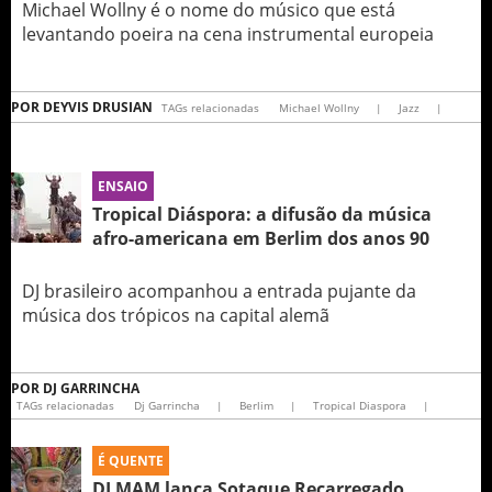
Michael Wollny é o nome do músico que está
levantando poeira na cena instrumental europeia
POR
DEYVIS DRUSIAN
TAGs relacionadas
Michael Wollny
|
Jazz
|
ENSAIO
Tropical Diáspora: a difusão da música
afro-americana em Berlim dos anos 90
DJ brasileiro acompanhou a entrada pujante da
música dos trópicos na capital alemã
POR
DJ GARRINCHA
TAGs relacionadas
Dj Garrincha
|
Berlim
|
Tropical Diaspora
|
É QUENTE
DJ MAM lança Sotaque Recarregado