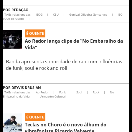
POR
REDAÇÃO
TAGs relacionadas
GOG
|
CEU
|
Genival Oliveira Gonçalves
|
ISO
9000 do Gueto
|
É QUENTE
Ao Redor lança clipe de “No Embaralho da
Vida”
Banda apresenta sonoridade de rap com influências
de funk, soul e rock and roll
POR
DEYVIS DRUSIAN
TAGs relacionadas
Ao Redor
|
Funk
|
Soul
|
Rock
|
No
Embaralho da Vida
|
Armazém Cultural
|
É QUENTE
Teclas no Choro é o novo álbum do
vibrafonista Ricardo Valverde