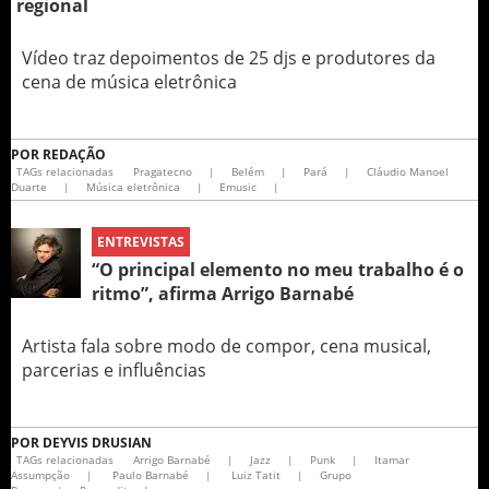
regional
Vídeo traz depoimentos de 25 djs e produtores da
cena de música eletrônica
POR
REDAÇÃO
TAGs relacionadas
Pragatecno
|
Belém
|
Pará
|
Cláudio Manoel
Duarte
|
Música eletrônica
|
Emusic
|
ENTREVISTAS
“O principal elemento no meu trabalho é o
ritmo”, afirma Arrigo Barnabé
Artista fala sobre modo de compor, cena musical,
parcerias e influências
POR
DEYVIS DRUSIAN
TAGs relacionadas
Arrigo Barnabé
|
Jazz
|
Punk
|
Itamar
Assumpção
|
Paulo Barnabé
|
Luiz Tatit
|
Grupo