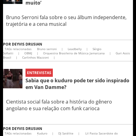
muito’
Bruno Serroni fala sobre o seu álbum independente,
trajetória e a cena musical
POR
DEYVIS DRUSIAN
TAGs relacionadas
Bruno serroni
|
Leadbelly
|
Sérgio
Sofiatti
|
OBMJ
|
Orquestra Brasileira de Música Jamaicana
|
Guri Assis
Brasil
|
Carlinhos Mazzoni
|
ENTREVISTAS
Sabia que o kuduro pode ter sido inspirado
em Van Damme?
Cientista social fala sobre a história do gênero
angolano e sua relação com funk carioca
POR
DEYVIS DRUSIAN
TAGs relacionadas
Kuduro
|
DJ Satélite
|
Lil Pasta Sacerdote do