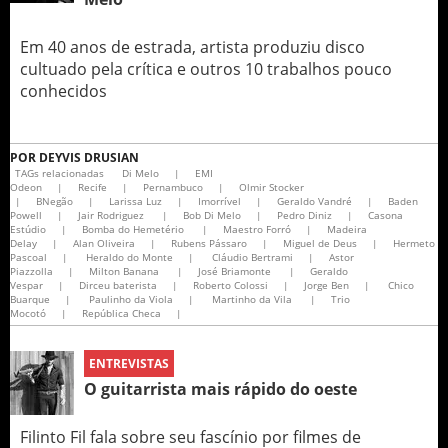
Em 40 anos de estrada, artista produziu disco
cultuado pela crítica e outros 10 trabalhos pouco
conhecidos
POR
DEYVIS DRUSIAN
TAGs relacionadas
Di Melo
|
EMI
Odeon
|
Recife
|
Pernambuco
|
Olmir Stocker
|
BNegão
|
Larissa Luz
|
Imorrível
|
Geraldo Vandré
|
Baden
Powell
|
Jair Rodriguez
|
Bob Di Melo
|
Pedro Diniz
|
Casona
Estúdio
|
Bomba do Hemetério
|
Maestro Forró
|
Madeira
Delay
|
Alan Oliveira
|
Rubens Pássaro
|
Miguel de Deus
|
Hermeto
Pascoal
|
Heraldo do Monte
|
Cláudio Bertrami
|
Astor
Piazzolla
|
Milton Banana
|
José Briamonte
|
Geraldo
Vespar
|
Dirceu baterista
|
Roberto Colossi
|
Jorge Ben
|
Chico
Buarque
|
Paulinho da Viola
|
Martinho da Vila
|
Trio
Mocotó
|
República Checa
|
ENTREVISTAS
O guitarrista mais rápido do oeste
Filinto Fil fala sobre seu fascínio por filmes de