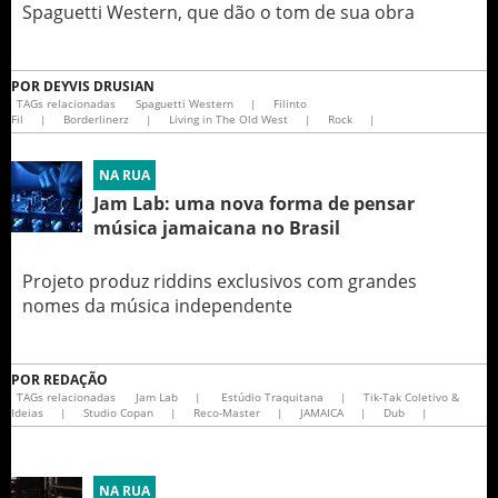
Spaguetti Western, que dão o tom de sua obra
POR
DEYVIS DRUSIAN
TAGs relacionadas
Spaguetti Western
|
Filinto
Fil
|
Borderlinerz
|
Living in The Old West
|
Rock
|
NA RUA
Jam Lab: uma nova forma de pensar
música jamaicana no Brasil
Projeto produz riddins exclusivos com grandes
nomes da música independente
POR
REDAÇÃO
TAGs relacionadas
Jam Lab
|
Estúdio Traquitana
|
Tik-Tak Coletivo &
Ideias
|
Studio Copan
|
Reco-Master
|
JAMAICA
|
Dub
|
NA RUA