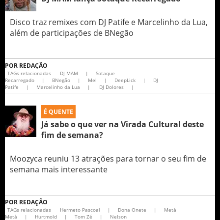
Disco traz remixes com DJ Patife e Marcelinho da Lua,
além de participações de BNegão
POR
REDAÇÃO
TAGs relacionadas
DJ MAM
|
Sotaque
Recarregado
|
BNegão
|
Mel
|
DeepLick
|
DJ
Patife
|
Marcelinho da Lua
|
DJ Dolores
|
É QUENTE
Já sabe o que ver na Virada Cultural deste
fim de semana?
Moozyca reuniu 13 atrações para tornar o seu fim de
semana mais interessante
POR
REDAÇÃO
TAGs relacionadas
Hermeto Pascoal
|
Dona Onete
|
Metá
Metá
|
Hurtmold
|
Tom Zé
|
Nelson