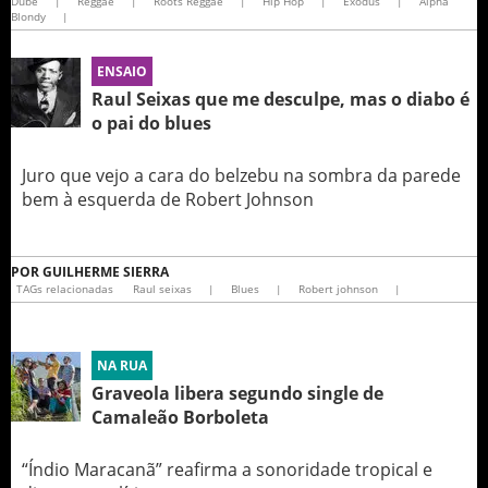
Dube
|
Reggae
|
Roots Reggae
|
Hip Hop
|
Exodus
|
Alpha
Blondy
|
ENSAIO
Raul Seixas que me desculpe, mas o diabo é
o pai do blues
Juro que vejo a cara do belzebu na sombra da parede
bem à esquerda de Robert Johnson
POR
GUILHERME SIERRA
TAGs relacionadas
Raul seixas
|
Blues
|
Robert johnson
|
NA RUA
Graveola libera segundo single de
Camaleão Borboleta
“Índio Maracanã” reafirma a sonoridade tropical e