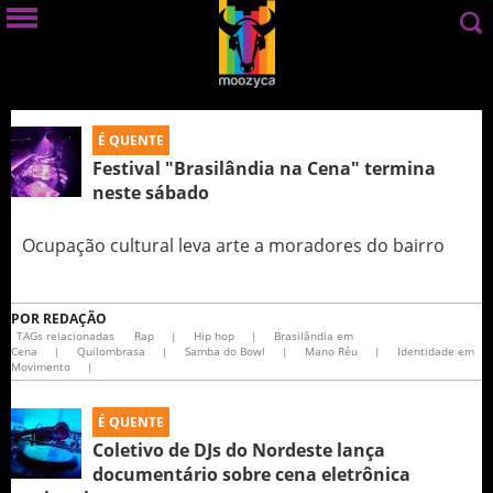
É QUENTE
Festival "Brasilândia na Cena" termina
neste sábado
Ocupação cultural leva arte a moradores do bairro
POR
REDAÇÃO
TAGs relacionadas
Rap
|
Hip hop
|
Brasilândia em
Cena
|
Quilombrasa
|
Samba do Bowl
|
Mano Réu
|
Identidade em
Movimento
|
É QUENTE
Coletivo de DJs do Nordeste lança
documentário sobre cena eletrônica