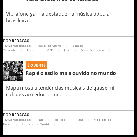
Vibrafone ganha destaque na música popular
brasileira
POR
REDAÇÃO
TAGs relacionadas
Teclas do Choro
|
Ricardo
Valverde
|
Choro
|
MPB
|
Jazz
|
André Salmeron
|
É QUENTE
Rap é o estilo mais ouvido no mundo
Mapa mostra tendências musicais de quase mil
cidades ao redor do mundo
POR
REDAÇÃO
TAGs relacionadas
Rap
|
Hip Hop
|
Rael
|
Mc Nego do
Borel
|
Cities of the World
|