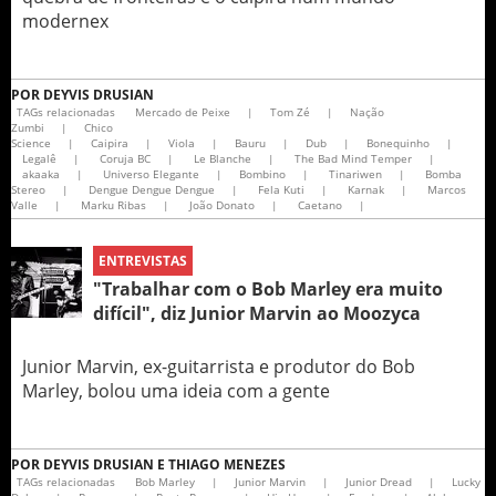
modernex
POR
DEYVIS DRUSIAN
TAGs relacionadas
Mercado de Peixe
|
Tom Zé
|
Nação
Zumbi
|
Chico
Science
|
Caipira
|
Viola
|
Bauru
|
Dub
|
Bonequinho
|
Legalê
|
Coruja BC
|
Le Blanche
|
The Bad Mind Temper
|
akaaka
|
Universo Elegante
|
Bombino
|
Tinariwen
|
Bomba
Stereo
|
Dengue Dengue Dengue
|
Fela Kuti
|
Karnak
|
Marcos
Valle
|
Marku Ribas
|
João Donato
|
Caetano
|
ENTREVISTAS
"Trabalhar com o Bob Marley era muito
difícil", diz Junior Marvin ao Moozyca
Junior Marvin, ex-guitarrista e produtor do Bob
Marley, bolou uma ideia com a gente
POR
DEYVIS DRUSIAN E THIAGO MENEZES
TAGs relacionadas
Bob Marley
|
Junior Marvin
|
Junior Dread
|
Lucky