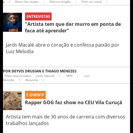
g
|
Mano ála rapper
|
Maloca dragão
|
Feito no ceará
|
ENTREVISTAS
"Artista tem que dar murro em ponta de
faca até aprender"
Jards Macalé abre o coração e confessa paixão por
Luiz Melodia
POR
DEYVIS DRUSIAN E THIAGO MENEZES
TAGs relacionadas
Jards Macalé
|
MPB
|
Luiz
Melodia
|
Abayomy
|
É QUENTE
Rapper GOG faz show no CEU Vila Curuçá
Artista tem mais de 30 anos de carreira com diversos
trabalhos lançados