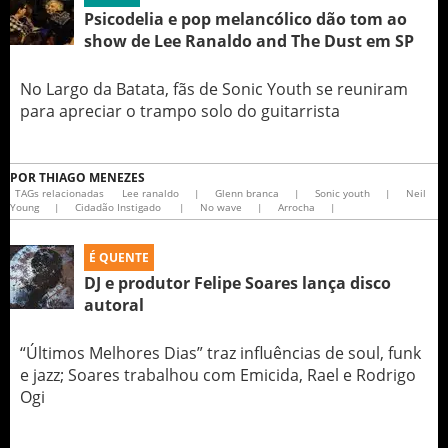
Psicodelia e pop melancólico dão tom ao
show de Lee Ranaldo and The Dust em SP
No Largo da Batata, fãs de Sonic Youth se reuniram
para apreciar o trampo solo do guitarrista
POR
THIAGO MENEZES
TAGs relacionadas
Lee ranaldo
|
Glenn branca
|
Sonic youth
|
Neil
Young
|
Cidadão Instigado
|
No wave
|
Arrocha
|
É QUENTE
DJ e produtor Felipe Soares lança disco
autoral
“Últimos Melhores Dias” traz influências de soul, funk
e jazz; Soares trabalhou com Emicida, Rael e Rodrigo
Ogi