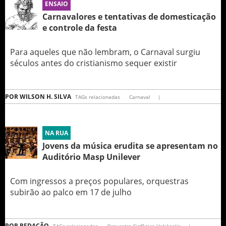
ENSAIO
Carnavalores e tentativas de domesticação
e controle da festa
Para aqueles que não lembram, o Carnaval surgiu
séculos antes do cristianismo sequer existir
POR
WILSON H. SILVA
TAGs relacionadas
Carnaval
|
NA RUA
Jovens da música erudita se apresentam no
Auditório Masp Unilever
Com ingressos a preços populares, orquestras
subirão ao palco em 17 de julho
POR
REDAÇÃO