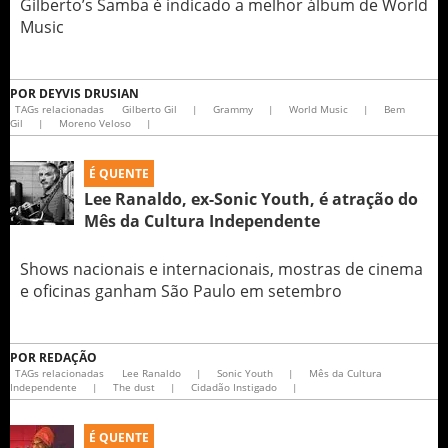
Gilberto’s Samba é indicado a melhor álbum de World
Music
POR
DEYVIS DRUSIAN
TAGs relacionadas
Gilberto Gil
|
Grammy
|
World Music
|
Bem
Gil
|
Moreno Veloso
|
É QUENTE
Lee Ranaldo, ex-Sonic Youth, é atração do
Mês da Cultura Independente
Shows nacionais e internacionais, mostras de cinema
e oficinas ganham São Paulo em setembro
POR
REDAÇÃO
TAGs relacionadas
Lee Ranaldo
|
Sonic Youth
|
Mês da Cultura
Independente
|
The dust
|
Cidadão Instigado
|
É QUENTE