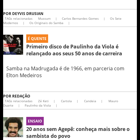
POR
DEYVIS DRUSIAN
TAGs relacionadas
Mussum
|
Carlos Bernardes Gomes
|
Os Sete
Modernos
|
Os Originais do Samba
|
É QUENTE
Primeiro disco de Paulinho da Viola é
relançado aos seus 50 anos de carreira
Samba na Madrugada é de 1966, em parceria com
Elton Medeiros
POR
REDAÇÃO
TAGs relacionadas
Zé Keti
|
Cartola
|
Candeia
|
Mauro
Duarte
|
Paulinho da Viola
|
ENSAIO
20 anos sem Agepê: conheça mais sobre o
sambista do povo