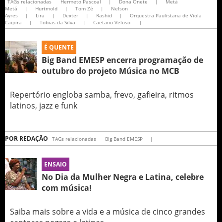
TAGs relacionadas
Hermeto Pascoal
|
Dona Onete
|
Metá
Metá
|
Hurtmold
|
Tom Zé
|
Nelson
Ayres
|
Lira
|
Dexter
|
Rashid
|
Orquestra Paulistana de Viola
Caipira
|
Tobias da Silva
|
Caetano Veloso
|
É QUENTE
Big Band EMESP encerra programação de
outubro do projeto Música no MCB
Repertório engloba samba, frevo, gafieira, ritmos
latinos, jazz e funk
POR
REDAÇÃO
TAGs relacionadas
Big Band EMESP
|
ENSAIO
No Dia da Mulher Negra e Latina, celebre
com música!
Saiba mais sobre a vida e a música de cinco grandes