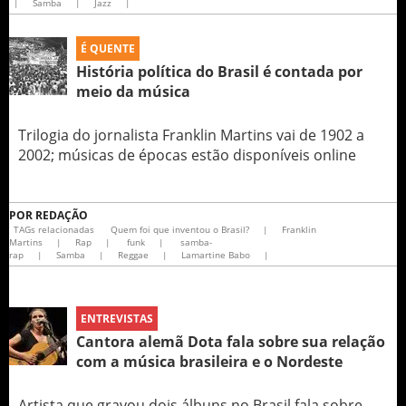
|
Samba
|
Jazz
|
É QUENTE
História política do Brasil é contada por
meio da música
Trilogia do jornalista Franklin Martins vai de 1902 a
2002; músicas de épocas estão disponíveis online
POR
REDAÇÃO
TAGs relacionadas
Quem foi que inventou o Brasil?
|
Franklin
Martins
|
Rap
|
funk
|
samba-
rap
|
Samba
|
Reggae
|
Lamartine Babo
|
ENTREVISTAS
Cantora alemã Dota fala sobre sua relação
com a música brasileira e o Nordeste
Artista que gravou dois álbuns no Brasil fala sobre