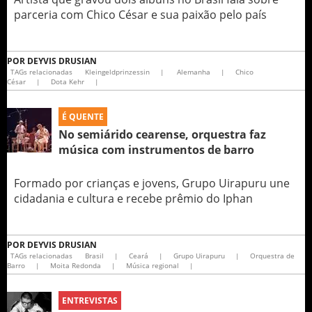
parceria com Chico César e sua paixão pelo país
POR
DEYVIS DRUSIAN
TAGs relacionadas
Kleingeldprinzessin
|
Alemanha
|
Chico
César
|
Dota Kehr
|
É QUENTE
No semiárido cearense, orquestra faz
música com instrumentos de barro
Formado por crianças e jovens, Grupo Uirapuru une
cidadania e cultura e recebe prêmio do Iphan
POR
DEYVIS DRUSIAN
TAGs relacionadas
Brasil
|
Ceará
|
Grupo Uirapuru
|
Orquestra de
Barro
|
Moita Redonda
|
Música regional
|
ENTREVISTAS