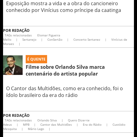
Exposição mostra a vida e a obra do cancioneiro
conhecido por Vinícius como príncipe da caatinga
POR
REDAÇÃO
TAGs relacionadas
Elomar Figueira
Mello
|
Sertanejo
|
ConSertão
|
Concerto Sertanez
|
Vinícius de
Moraes
|
É QUENTE
Filme sobre Orlando Silva marca
centenário do artista popular
O Cantor das Multidões, como era conhecido, foi o
ídolo brasileiro da era do rádio
POR
REDAÇÃO
TAGs relacionadas
Orlando Silva
|
Quero Dizer-te
Adeus
|
MPB
|
Cantor das Multidões
|
Era do Rádio
|
Custódio
Mesquita
|
Mário Lago
|