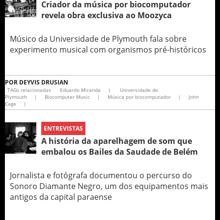
Criador da música por biocomputador
revela obra exclusiva ao Moozyca
Músico da Universidade de Plymouth fala sobre
experimento musical com organismos pré-históricos
POR
DEYVIS DRUSIAN
TAGs relacionadas
Eduardo Miranda
|
Universidade de
Plymouth
|
Biocomputer Music
|
Música por biocomputador
|
John
Cage
|
ENTREVISTAS
A história da aparelhagem de som que
embalou os Bailes da Saudade de Belém
Jornalista e fotógrafa documentou o percurso do
Sonoro Diamante Negro, um dos equipamentos mais
antigos da capital paraense