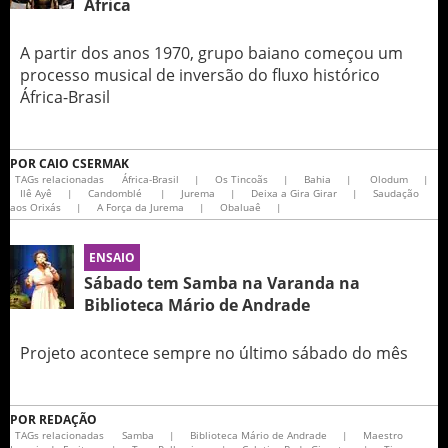
África
A partir dos anos 1970, grupo baiano começou um
processo musical de inversão do fluxo histórico
África-Brasil
POR
CAIO CSERMAK
TAGs relacionadas
África-Brasil
|
Os Tincoãs
|
Bahia
|
Olodum
|
Ilê Ayê
|
Candomblé
|
Jurema
|
Deixa a Gira Girar
|
Saudação
aos Orixás
|
A Força da Jurema
|
Obaluaê
|
ENSAIO
Sábado tem Samba na Varanda na
Biblioteca Mário de Andrade
Projeto acontece sempre no último sábado do mês
POR
REDAÇÃO
TAGs relacionadas
Samba
|
Biblioteca Mário de Andrade
|
Maestro