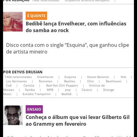
TAGs relacionadas
Orquestra Sinfônica Heliópolis
|
É QUENTE
Bedibê lança Envelhecer, com influências
do samba ao rock
Disco conta com o single “Esquina”, que ganhou clipe
de artista mineiro
POR
DEYVIS DRUSIAN
TAGs relacionadas
Envelhecer
|
Esquina
|
Novos Baianos
|
folk
|
Los Hermanos
|
Ramones
|
Beatles
|
Otto
|
Beethoven
|
Caê
|
Cartola
|
Red Hot Chili Peppers
|
Vinícius de
Moraes
|
Samba
|
MPB
|
pop
|
Cavaco
|
Strange
Music
|
Estúdio Trampolim
|
Bedibê
|
ENSAIO
Conheça o álbum que vai levar Gilberto Gil
ao Grammy em fevereiro