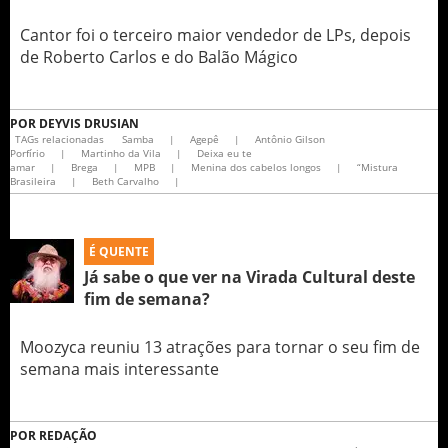
Cantor foi o terceiro maior vendedor de LPs, depois
de Roberto Carlos e do Balão Mágico
POR
DEYVIS DRUSIAN
TAGs relacionadas
Samba
|
Agepê
|
Antônio Gilson
Porfírio
|
Martinho da Vila
|
Deixa eu te
amar
|
Brega
|
MPB
|
Menina dos cabelos longos
|
“Mistura
Brasileira
|
Beth Carvalho
|
É QUENTE
Já sabe o que ver na Virada Cultural deste
fim de semana?
Moozyca reuniu 13 atrações para tornar o seu fim de
semana mais interessante
POR
REDAÇÃO