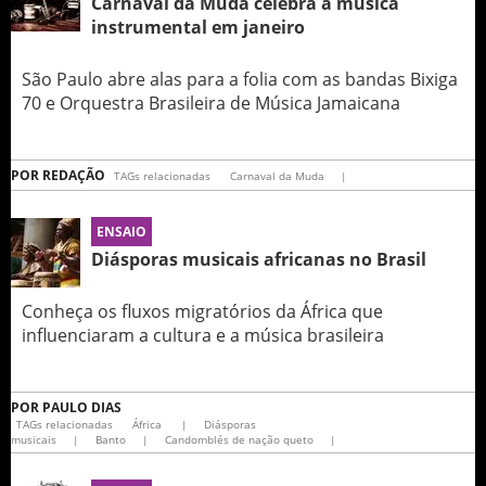
Carnaval da Muda celebra a música
instrumental em janeiro
São Paulo abre alas para a folia com as bandas Bixiga
70 e Orquestra Brasileira de Música Jamaicana
POR
REDAÇÃO
TAGs relacionadas
Carnaval da Muda
|
ENSAIO
Diásporas musicais africanas no Brasil
Conheça os fluxos migratórios da África que
influenciaram a cultura e a música brasileira
POR
PAULO DIAS
TAGs relacionadas
África
|
Diásporas
musicais
|
Banto
|
Candomblés de nação queto
|