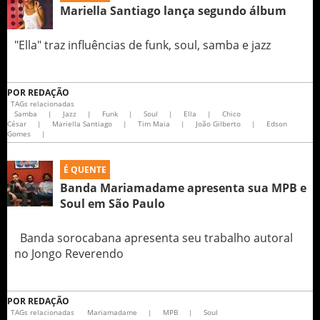
Mariella Santiago lança segundo álbum
"Ella" traz influências de funk, soul, samba e jazz
POR
REDAÇÃO
TAGs relacionadas
Samba
|
Jazz
|
Funk
|
Soul
|
Ella
|
Chico
César
|
Mariella Santiago
|
Tim Maia
|
João Gilberto
|
Edson
Gomes
|
É QUENTE
Banda Mariamadame apresenta sua MPB e
Soul em São Paulo
Banda sorocabana apresenta seu trabalho autoral
no Jongo Reverendo
POR
REDAÇÃO
TAGs relacionadas
Mariamadame
|
MPB
|
Soul