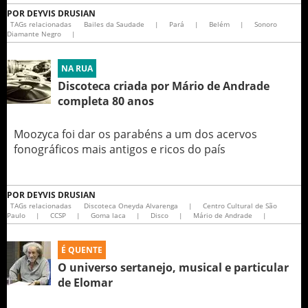
POR
DEYVIS DRUSIAN
TAGs relacionadas
Bailes da Saudade
|
Pará
|
Belém
|
Sonoro
Diamante Negro
|
NA RUA
Discoteca criada por Mário de Andrade
completa 80 anos
Moozyca foi dar os parabéns a um dos acervos
fonográficos mais antigos e ricos do país
POR
DEYVIS DRUSIAN
TAGs relacionadas
Discoteca Oneyda Alvarenga
|
Centro Cultural de São
Paulo
|
CCSP
|
Goma laca
|
Disco
|
Mário de Andrade
|
É QUENTE
O universo sertanejo, musical e particular
de Elomar