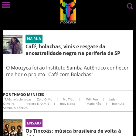
NA RUA
Café, bolachas, vinis e resgate da
ancestralidade negra na periferia de SP
O Moozyca foi ao Instituto Samba Autêntico conhecer
melhor o projeto "Café com Bolachas"
POR
THIAGO MENEZES
TAGs relacionadas
Zoio O Mc
|
Mc Tião
|
Will Fort
|
Jader
Oliveira
|
Projeto N.O.M.E
|
Indy Naíse
|
Mano Réu
|
Instituto
Samba Autêntico
|
ENSAIO
Os Tincoãs: música brasileira de volta à