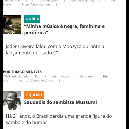
Laercio de Freitas
|
Tuco Pellegrino
|
Coletivo Roda Gigante
|
Tio
Mario
|
Grupo Paranapanema
|
NA RUA
“Minha música é negra, feminina e
periférica”
Jader Oliveira falou com o Moozyca durante o
lançamento do “Lado C”
POR
THIAGO MENEZES
TAGs relacionadas
Rap
|
Jader oliveira
|
Mano réu
|
Hip
hop
|
Instituto Samba Autêntico
|
É QUENTE
Saudadis do sambista Mussum!
Há 21 anos, o Brasil perdia uma grande figura do
samba e do humor