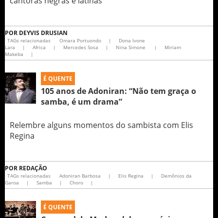
cantoras negras e latinas
POR
DEYVIS DRUSIAN
TAGs relacionadas
Omara Portuondo
|
Dona Ivone
Lara
|
Africa
|
Mercedes Sosa
|
Nina Simone
|
Miriam
Makeba
|
É QUENTE
105 anos de Adoniran: “Não tem graça o
samba, é um drama”
Relembre alguns momentos do sambista com Elis
Regina
POR
REDAÇÃO
TAGs relacionadas
Adoniran Barbosa
|
Elis Regina
|
Demônios da
Garoa
|
Samba
|
Choro
|
É QUENTE