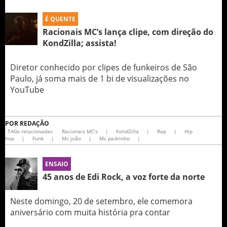
É QUENTE
Racionais MC’s lança clipe, com direção do
KondZilla; assista!
Diretor conhecido por clipes de funkeiros de São
Paulo, já soma mais de 1 bi de visualizações no
YouTube
POR
REDAÇÃO
TAGs relacionadas
Racionais MC’s
|
KondZilla
|
Rap
|
Hip
hop
|
Funk
|
Mc joão
|
Mc pedrinho
|
ENSAIO
45 anos de Edi Rock, a voz forte da norte
Neste domingo, 20 de setembro, ele comemora
aniversário com muita história pra contar