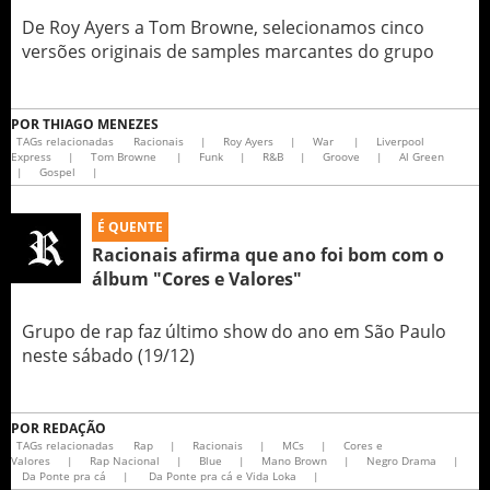
De Roy Ayers a Tom Browne, selecionamos cinco
versões originais de samples marcantes do grupo
POR
THIAGO MENEZES
TAGs relacionadas
Racionais
|
Roy Ayers
|
War
|
Liverpool
Express
|
Tom Browne
|
Funk
|
R&B
|
Groove
|
Al Green
|
Gospel
|
É QUENTE
Racionais afirma que ano foi bom com o
álbum "Cores e Valores"
Grupo de rap faz último show do ano em São Paulo
neste sábado (19/12)
POR
REDAÇÃO
TAGs relacionadas
Rap
|
Racionais
|
MCs
|
Cores e
Valores
|
Rap Nacional
|
Blue
|
Mano Brown
|
Negro Drama
|
Da Ponte pra cá
|
Da Ponte pra cá e Vida Loka
|