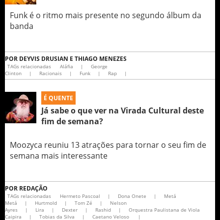
Funk é o ritmo mais presente no segundo álbum da
banda
POR
DEYVIS DRUSIAN E THIAGO MENEZES
TAGs relacionadas
Aláfia
|
George
Clinton
|
Racionais
|
Funk
|
Rap
|
É QUENTE
Já sabe o que ver na Virada Cultural deste
fim de semana?
Moozyca reuniu 13 atrações para tornar o seu fim de
semana mais interessante
POR
REDAÇÃO
TAGs relacionadas
Hermeto Pascoal
|
Dona Onete
|
Metá
Metá
|
Hurtmold
|
Tom Zé
|
Nelson
Ayres
|
Lira
|
Dexter
|
Rashid
|
Orquestra Paulistana de Viola
Caipira
|
Tobias da Silva
|
Caetano Veloso
|