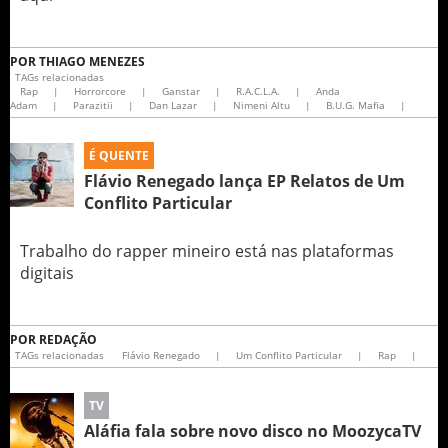
POR
THIAGO MENEZES
TAGs relacionadas
Rap
|
Horrorcore
|
Ganstar
|
R.A.C.L.A.
|
Anda
Adam
|
Parazitii
|
Dan Lazar
|
Nimeni Altu
|
B.U.G. Mafia
|
É QUENTE
Flávio Renegado lança EP Relatos de Um
Conflito Particular
Trabalho do rapper mineiro está nas plataformas
digitais
POR
REDAÇÃO
TAGs relacionadas
Flávio Renegado
|
Um Conflito Particular
|
Rap
|
TV
Aláfia fala sobre novo disco no MoozycaTV