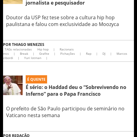
jornalista e pesquisador
Doutor da USP fez tese sobre a cultura hip hop
paulistana e falou com exclusividade ao Moozyca
POR
THIAGO MENEZES
TAGs relacionadas
Hip hop
|
Racionais
mcs
|
Break
|
Grafite
|
Pichações
|
Rap
|
DJ
|
Marcos
zibordi
|
Yuri lotman
|
É QUENTE
É sério: o Haddad deu o “Sobrevivendo no
Inferno” para o Papa Francisco
O prefeito de São Paulo participou de seminário no
Vaticano nesta semana
POR
REDAÇÃO