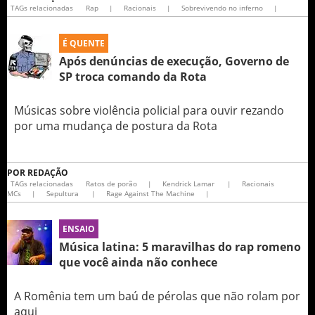
TAGs relacionadas
Rap
|
Racionais
|
Sobrevivendo no inferno
|
É QUENTE
Após denúncias de execução, Governo de
SP troca comando da Rota
Músicas sobre violência policial para ouvir rezando
por uma mudança de postura da Rota
POR
REDAÇÃO
TAGs relacionadas
Ratos de porão
|
Kendrick Lamar
|
Racionais
MCs
|
Sepultura
|
Rage Against The Machine
|
ENSAIO
Música latina: 5 maravilhas do rap romeno
que você ainda não conhece
A Romênia tem um baú de pérolas que não rolam por
aqui