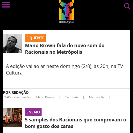
É QUENTE
Mano Brown fala do novo som do
Racionais no Metrópolis
A edição vai ao ar neste domingo (2/8), às 20h, na TV
Cultura
POR
REDAÇÃO
TAGs relacionadas
Mano Brown
|
Racionais
|
Metropolis
|
ENSAIO
5 samples dos Racionais que comprovam o
bom gosto dos caras