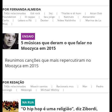
POR
FERNANDA ALMEIDA
TAGs relacionadas
Edi rock
|
Snj
|
Thaíde e dl hum
|
Asian Dub
Foundation
|
O rappa
|
Seu jorge
|
Natiruts
|
Alexandre
Carlo
|
Lakers e Pá
|
Dexter
|
Ndee Naldinho
|
Marina de La
Riva
|
ENSAIO
5 músicas que deram o que falar no
Moozyca em 2015
Reunimos canções que mais repercutiram no
Moozyca em 2015
POR
REDAÇÃO
TAGs relacionadas
Moacir santos
|
Racionais mcs
|
War
|
Pedro
sorongo
|
Mekongo
|
Michael Wollny
|
NA RUA
“O hip hop é uma religião”, diz Zibordi,