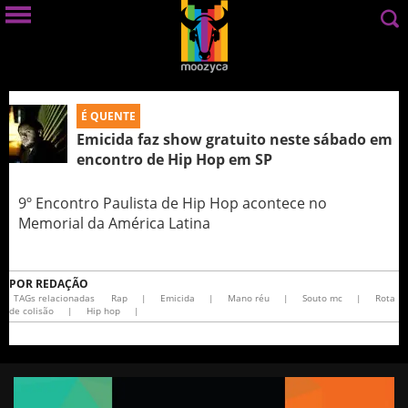
É QUENTE
Emicida faz show gratuito neste sábado em
encontro de Hip Hop em SP
9º Encontro Paulista de Hip Hop acontece no
Memorial da América Latina
POR
REDAÇÃO
TAGs relacionadas
Rap
|
Emicida
|
Mano réu
|
Souto mc
|
Rota
de colisão
|
Hip hop
|