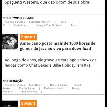
Spaguetti Western, que dão o tom de sua obra
POR
DEYVIS DRUSIAN
TAGs relacionadas
Spaguetti Western
|
Filinto
Fil
|
Borderlinerz
|
Living in The Old West
|
Rock
|
É QUENTE
Americano posta mais de 1000 horas de
gênios do Jazz ao vivo para download
Ao longo de anos, ele gravou e catalogou shows de
lendas como Chat Baker e Billie Holiday, em K7s
POR
REDAÇÃO
TAGs relacionadas
Chat Baker
|
Duke Ellington
|
Frank
Sinatra
|
Charlie Parker
|
Thelonious Monk
|
Django
Reindhart
|
Billie Holiday
|
É QUENTE