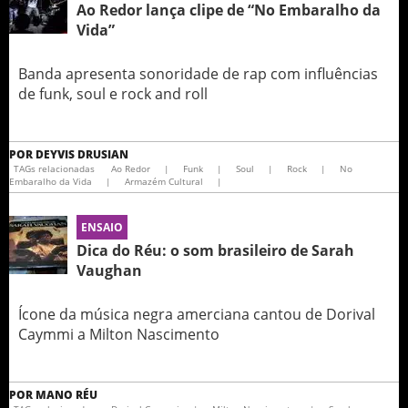
Ao Redor lança clipe de “No Embaralho da
Vida”
Banda apresenta sonoridade de rap com influências
de funk, soul e rock and roll
POR
DEYVIS DRUSIAN
TAGs relacionadas
Ao Redor
|
Funk
|
Soul
|
Rock
|
No
Embaralho da Vida
|
Armazém Cultural
|
ENSAIO
Dica do Réu: o som brasileiro de Sarah
Vaughan
Ícone da música negra amerciana cantou de Dorival
Caymmi a Milton Nascimento
POR
MANO RÉU