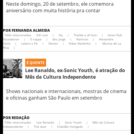
Neste domingo, 20 de setembro, ele comemora
aniversário com muita história pra contar
POR
FERNANDA ALMEIDA
TAGs relacionadas
Edi rock
|
Snj
|
Thaíde e dl hum
|
Asian Dub
Foundation
|
O rappa
|
Seu jorge
|
Natiruts
|
Alexandre
Carlo
|
Lakers e Pá
|
Dexter
|
Ndee Naldinho
|
Marina de La
Riva
|
É QUENTE
Lee Ranaldo, ex-Sonic Youth, é atração do
Mês da Cultura Independente
Shows nacionais e internacionais, mostras de cinema
e oficinas ganham São Paulo em setembro
POR
REDAÇÃO
TAGs relacionadas
Lee Ranaldo
|
Sonic Youth
|
Mês da Cultura
Independente
|
The dust
|
Cidadão Instigado
|