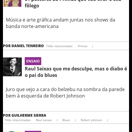
fôlego
Música e arte gráfica andam juntas nos shows da
banda norte-americana
POR
DANIEL TENREIRO
TAGs relacionadas
Primus
|
ENSAIO
Raul Seixas que me desculpe, mas o diabo é
o pai do blues
Juro que vejo a cara do belzebu na sombra da parede
bem à esquerda de Robert Johnson
POR
GUILHERME SIERRA
TAGs relacionadas
Raul seixas
|
Blues
|
Robert johnson
|