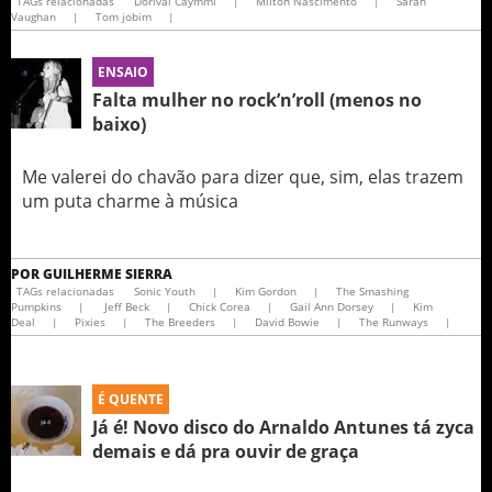
TAGs relacionadas
Dorival Caymmi
|
Milton Nascimento
|
Sarah
Vaughan
|
Tom jobim
|
ENSAIO
Falta mulher no rock’n’roll (menos no
baixo)
Me valerei do chavão para dizer que, sim, elas trazem
um puta charme à música
POR
GUILHERME SIERRA
TAGs relacionadas
Sonic Youth
|
Kim Gordon
|
The Smashing
Pumpkins
|
Jeff Beck
|
Chick Corea
|
Gail Ann Dorsey
|
Kim
Deal
|
Pixies
|
The Breeders
|
David Bowie
|
The Runways
|
É QUENTE
Já é! Novo disco do Arnaldo Antunes tá zyca
demais e dá pra ouvir de graça