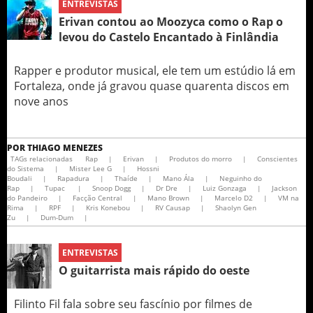
ENTREVISTAS
Erivan contou ao Moozyca como o Rap o
levou do Castelo Encantado à Finlândia
Rapper e produtor musical, ele tem um estúdio lá em
Fortaleza, onde já gravou quase quarenta discos em
nove anos
POR
THIAGO MENEZES
TAGs relacionadas
Rap
|
Erivan
|
Produtos do morro
|
Conscientes
do Sistema
|
Mister Lee G
|
Hossni
Boudali
|
Rapadura
|
Thaíde
|
Mano Ála
|
Neguinho do
Rap
|
Tupac
|
Snoop Dogg
|
Dr Dre
|
Luiz Gonzaga
|
Jackson
do Pandeiro
|
Facção Central
|
Mano Brown
|
Marcelo D2
|
VM na
Rima
|
RPF
|
Kris Konebou
|
RV Causap
|
Shaolyn Gen
Zu
|
Dum-Dum
|
ENTREVISTAS
O guitarrista mais rápido do oeste
Filinto Fil fala sobre seu fascínio por filmes de