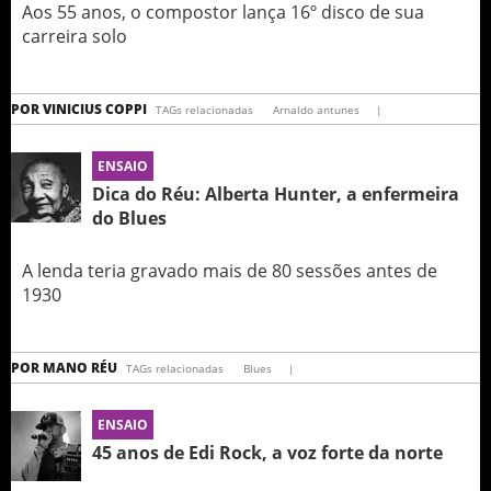
Aos 55 anos, o compostor lança 16º disco de sua
carreira solo
POR
VINICIUS COPPI
TAGs relacionadas
Arnaldo antunes
|
ENSAIO
Dica do Réu: Alberta Hunter, a enfermeira
do Blues
A lenda teria gravado mais de 80 sessões antes de
1930
POR
MANO RÉU
TAGs relacionadas
Blues
|
ENSAIO
45 anos de Edi Rock, a voz forte da norte