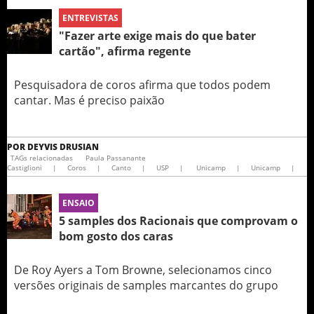
ENTREVISTAS
"Fazer arte exige mais do que bater
cartão", afirma regente
Pesquisadora de coros afirma que todos podem
cantar. Mas é preciso paixão
POR
DEYVIS DRUSIAN
TAGs relacionadas
Paula Passanante
Castiglioni
|
Coros
|
Canto
|
USP
|
Unicamp
|
Unicamp
|
ENSAIO
5 samples dos Racionais que comprovam o
bom gosto dos caras
De Roy Ayers a Tom Browne, selecionamos cinco
versões originais de samples marcantes do grupo