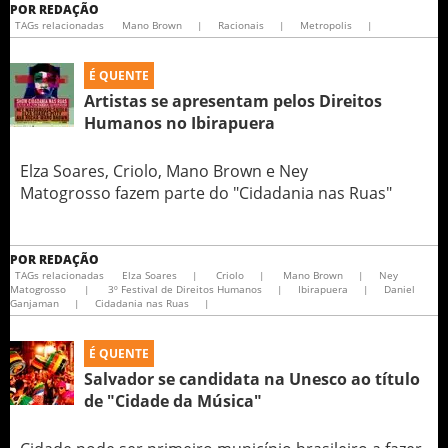
POR
REDAÇÃO
TAGs relacionadas
Mano Brown
|
Racionais
|
Metropolis
|
É QUENTE
Artistas se apresentam pelos Direitos
Humanos no Ibirapuera
Elza Soares, Criolo, Mano Brown e Ney
Matogrosso fazem parte do "Cidadania nas Ruas"
POR
REDAÇÃO
TAGs relacionadas
Elza Soares
|
Criolo
|
Mano Brown
|
Ney
Matogrosso
|
3º Festival de Direitos Humanos
|
Ibirapuera
|
Daniel
Ganjaman
|
Cidadania nas Ruas
|
É QUENTE
Salvador se candidata na Unesco ao título
de "Cidade da Música"