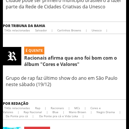
Cidade pode ser primeiro município brasileiro a fazer
parte da Rede de Cidades Criativas da Unesco
POR
TRIBUNA DA BAHIA
TAGs relacionadas
Salvador
|
Carlinhos Browns
|
Unesco
|
É QUENTE
Racionais afirma que ano foi bom com o
álbum "Cores e Valores"
Grupo de rap faz último show do ano em São Paulo
neste sábado (19/12)
POR
REDAÇÃO
TAGs relacionadas
Rap
|
Racionais
|
MCs
|
Cores e
Valores
|
Rap Nacional
|
Blue
|
Mano Brown
|
Negro Drama
|
Da Ponte pra cá
|
Da Ponte pra cá e Vida Loka
|