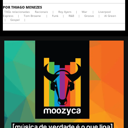
POR
THIAGO MENEZES
TAGs relacionadas
Racionais
|
Roy Ayers
|
War
|
Liverpool
Express
|
Tom Browne
|
Funk
|
R&B
|
Groove
|
Al Green
|
Gospel
|