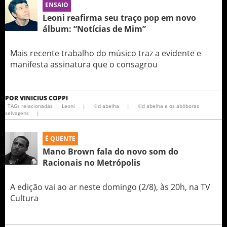
ENSAIO
Leoni reafirma seu traço pop em novo
álbum: “Notícias de Mim”
Mais recente trabalho do músico traz a evidente e
manifesta assinatura que o consagrou
POR
VINICIUS COPPI
TAGs relacionadas
Leoni
|
Kid abelha
|
Kid abelha e os abóboras
selvagens
|
É QUENTE
Mano Brown fala do novo som do
Racionais no Metrópolis
A edição vai ao ar neste domingo (2/8), às 20h, na TV
Cultura