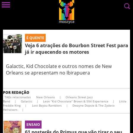
É QUENTE
Veja 6 atrações do Bourbon Street Fest para
já ir aquecendo os motores
Galactic, Kid Chocolate e outros nomes de New
Orleans se apresentam no Ibirapuera
POR
REDAÇÃO
TAGs relacionadas
New Orleans
|
Orleans Street Jazz
Band
|
Galactic
|
Leon “Kid Chocolate” Brown & 504 Experience
|
Little
Freddie King
|
Lost Bayou Ramblers
|
Dwayne Dopsie & The Zydeco
Helraisers
|
ENSAIO
61 posterês do Primus que vão tirar o seu