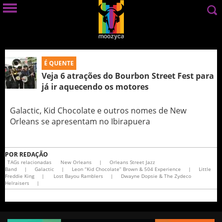
É QUENTE
Veja 6 atrações do Bourbon Street Fest para
já ir aquecendo os motores
Galactic, Kid Chocolate e outros nomes de New
Orleans se apresentam no Ibirapuera
POR
REDAÇÃO
TAGs relacionadas
New Orleans
|
Orleans Street Jazz
Band
|
Galactic
|
Leon “Kid Chocolate” Brown & 504 Experience
|
Little
Freddie King
|
Lost Bayou Ramblers
|
Dwayne Dopsie & The Zydeco
Helraisers
|