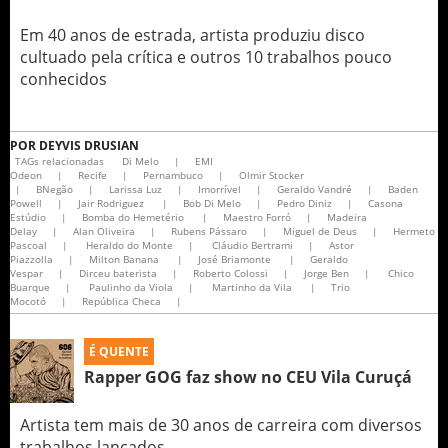
Em 40 anos de estrada, artista produziu disco
cultuado pela crítica e outros 10 trabalhos pouco
conhecidos
POR
DEYVIS DRUSIAN
TAGs relacionadas
Di Melo
|
EMI
Odeon
|
Recife
|
Pernambuco
|
Olmir Stocker
|
BNegão
|
Larissa Luz
|
Imorrível
|
Geraldo Vandré
|
Baden
Powell
|
Jair Rodriguez
|
Bob Di Melo
|
Pedro Diniz
|
Casona
Estúdio
|
Bomba do Hemetério
|
Maestro Forró
|
Madeira
Delay
|
Alan Oliveira
|
Rubens Pássaro
|
Miguel de Deus
|
Hermeto
Pascoal
|
Heraldo do Monte
|
Cláudio Bertrami
|
Astor
Piazzolla
|
Milton Banana
|
José Briamonte
|
Geraldo
Vespar
|
Dirceu baterista
|
Roberto Colossi
|
Jorge Ben
|
Chico
Buarque
|
Paulinho da Viola
|
Martinho da Vila
|
Trio
Mocotó
|
República Checa
|
É QUENTE
Rapper GOG faz show no CEU Vila Curuçá
Artista tem mais de 30 anos de carreira com diversos
trabalhos lançados