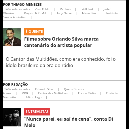
POR
THIAGO MENEZES
TAGs relacionadas
Zoio O Mc
|
Mc Tião
|
Will Fort
|
Jader
Oliveira
|
Projeto N.O.M.E
|
Indy Naíse
|
Mano Réu
|
Instituto
Samba Autêntico
|
É QUENTE
Filme sobre Orlando Silva marca
centenário do artista popular
O Cantor das Multidões, como era conhecido, foi o
ídolo brasileiro da era do rádio
POR
REDAÇÃO
TAGs relacionadas
Orlando Silva
|
Quero Dizer-te
Adeus
|
MPB
|
Cantor das Multidões
|
Era do Rádio
|
Custódio
Mesquita
|
Mário Lago
|
ENTREVISTAS
“Nunca parei, eu saí de cena”, conta Di
Melo