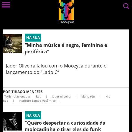
NA RUA
“Minha música é negra, feminina e
periférica”
Jader Oliveira falou com o Moozyca durante o
lançamento do “Lado C”
POR
THIAGO MENEZES
TAGs relacionadas
Rap
|
Jader oliveira
|
Mano réu
|
Hip
hop
|
Instituto Samba Autêntico
|
NA RUA
"Quero despertar a curiosidade da
molecadinha e tirar eles do funk