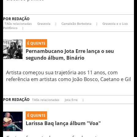
POR
REDAÇÃO
TAGs relacionadas
Graveola
|
Camaleão Borboleta
|
Graveola e o Lixo
Polifônico
|
É QUENTE
Pernambucano Jota Erre lança o seu
segundo álbum, Binário
Artista começou sua trajetória aos 11 anos, com
referência em artistas como João Bosco, Caetano e Gil
POR
REDAÇÃO
TAGs relacionadas
Jota Erre
|
É QUENTE
Larissa Baq lança álbum "Voa"