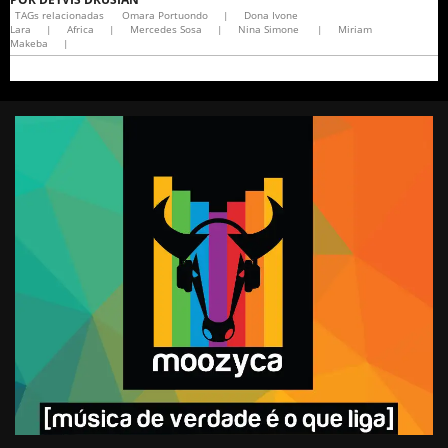
TAGs relacionadas
Omara Portuondo
|
Dona Ivone
Lara
|
Africa
|
Mercedes Sosa
|
Nina Simone
|
Miriam
Makeba
|