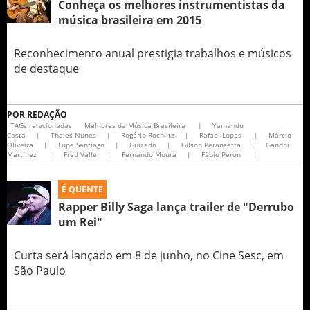
Conheça os melhores instrumentistas da
música brasileira em 2015
Reconhecimento anual prestigia trabalhos e músicos
de destaque
POR
REDAÇÃO
TAGs relacionadas
Melhores da Música Brasileira
|
Yamandu
Costa
|
Thales Nunes
|
Rogério Rochlitz
|
Rafael Lopes
|
Márcio
Oliveira
|
Lupa Santiago
|
Guizado
|
Gilson Peranzetta
|
Gandhi
Martinez
|
Fred Valle
|
Fernando Moura
|
Fábio Peron
|
É QUENTE
Rapper Billy Saga lança trailer de "Derrubo
um Rei"
Curta será lançado em 8 de junho, no Cine Sesc, em
São Paulo