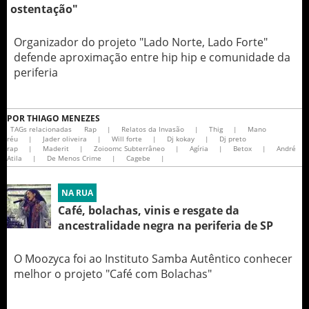
ostentação"
Organizador do projeto "Lado Norte, Lado Forte"
defende aproximação entre hip hip e comunidade da
periferia
POR
THIAGO MENEZES
TAGs relacionadas
Rap
|
Relatos da Invasão
|
Thig
|
Mano
réu
|
Jader oliveira
|
Will forte
|
Dj kokay
|
Dj preto
rap
|
Maderit
|
Zoioomc Subterrâneo
|
Agíria
|
Betox
|
André
Atila
|
De Menos Crime
|
Cagebe
|
NA RUA
Café, bolachas, vinis e resgate da
ancestralidade negra na periferia de SP
O Moozyca foi ao Instituto Samba Autêntico conhecer
melhor o projeto "Café com Bolachas"