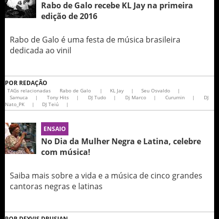
Rabo de Galo recebe KL Jay na primeira
edição de 2016
Rabo de Galo é uma festa de música brasileira
dedicada ao vinil
POR
REDAÇÃO
TAGs relacionadas
Rabo de Galo
|
KL Jay
|
Seu Osvaldo
|
Samuca
|
Tony Hits
|
DJ Tudo
|
Dj Marco
|
Curumin
|
DJ
Nato_PK
|
DJ Teiú
|
ENSAIO
No Dia da Mulher Negra e Latina, celebre
com música!
Saiba mais sobre a vida e a música de cinco grandes
cantoras negras e latinas
POR
DEYVIS DRUSIAN