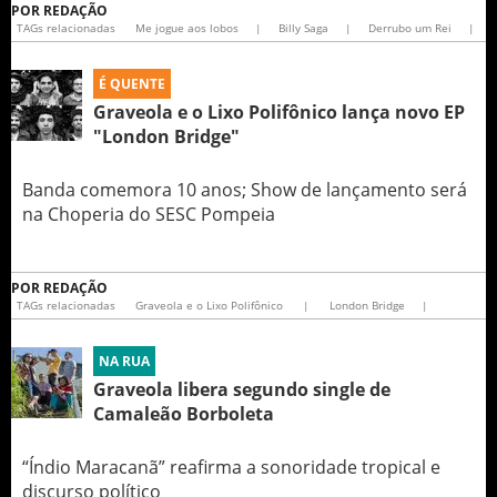
POR
REDAÇÃO
TAGs relacionadas
Me jogue aos lobos
|
Billy Saga
|
Derrubo um Rei
|
É QUENTE
Graveola e o Lixo Polifônico lança novo EP
"London Bridge"
Banda comemora 10 anos; Show de lançamento será
na Choperia do SESC Pompeia
POR
REDAÇÃO
TAGs relacionadas
Graveola e o Lixo Polifônico
|
London Bridge
|
NA RUA
Graveola libera segundo single de
Camaleão Borboleta
“Índio Maracanã” reafirma a sonoridade tropical e
discurso político