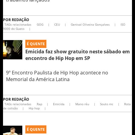
POR
REDAÇÃO
TAGs relacionadas
GOG
|
CEU
|
Genival Oliveira Gonçalves
|
ISO
9000 do Gueto
|
É QUENTE
Emicida faz show gratuito neste sábado em
encontro de Hip Hop em SP
9º Encontro Paulista de Hip Hop acontece no
Memorial da América Latina
POR
REDAÇÃO
TAGs relacionadas
Rap
|
Emicida
|
Mano réu
|
Souto mc
|
Rota
de colisão
|
Hip hop
|
É QUENTE