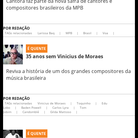
Cantora faz parte da nova safra de cantores e
compositores brasileiros da MPB
POR
REDAÇÃO
TAGs relacionadas
Larissa Baq
|
MPB
|
Brasil
|
Voa
|
É QUENTE
35 anos sem Vinicius de Moraes
Reviva a história de um dos grandes compositores da
música brasileira
POR
REDAÇÃO
TAGs relacionadas
Vinicius de Moraes
|
Toquinho
|
Edu
Lobo
|
Baden Powell
|
Carlos Lyra
|
Tom
Jobim
|
Candomblé
|
Gilda Mattoso
|
É QUENTE