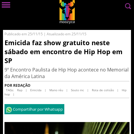
Publicado em 25/11/15 | Atualizado em 25/11/15
Emicida faz show gratuito neste
sábado em encontro de Hip Hop em
SP
9º Encontro Paulista de Hip Hop acontece no Memorial
da América Latina
POR REDAÇÃO
TAGs:
Rap
|
Emicida
|
Mano réu
|
Souto mc
|
Rota de colisão
|
Hip
hop
|
Compartilhar por Whatsapp