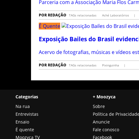
Parceria com a Associação Maria Flos Carme
POR
REDAÇÃO
TAGs relacionadas
Aché Laboratórios
|
É Quente
Exposição Bailes do Brasil eviden
Acervo de fotografias, músicas e vídeos e
POR
REDAÇÃO
TAGs relacionadas
Pixinguinha
|
Categorias
+ Moozyca
Na rua
Sobre
Entrevistas
Política de Privacidad
Ensaio
Anuncie
É quente
Fale conosco
Moozyca TV
Facebook