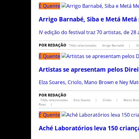
É Quente
Arrigo Barnabé, Siba e Metá Metá
IV edição do festival traz 70 artistas, de 2
POR
REDAÇÃO
TAGs relacionadas
Arrigo Barnabé
|
Si
É Quente
Artistas se apresentam pelos Dir
Elza Soares, Criolo, Mano Brown e Ney Ma
POR
REDAÇÃO
TAGs relacionadas
Elza Soares
|
Criolo
|
Mano Bro
Ruas
|
É Quente
Aché Laboratórios leva 150 crianç