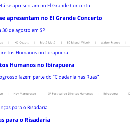
 se apresentam no El Grande Concerto
8 a 30 de agosto em SP
ba
|
Ná Ozzetti
|
Metá Metá
|
Zé Miguel Wisnik
|
Walter Franco
|
eitos Humanos no Ibirapuera
togrosso fazem parte do "Cidadania nas Ruas"
wn
|
Ney Matogrosso
|
3º Festival de Direitos Humanos
|
Ibirapuera
|
D
as para o Risadaria