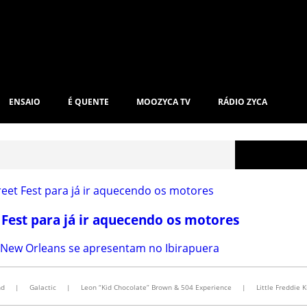
ENSAIO
É QUENTE
MOOZYCA TV
RÁDIO ZYCA
 Fest para já ir aquecendo os motores
e New Orleans se apresentam no Ibirapuera
nd
|
Galactic
|
Leon “Kid Chocolate” Brown & 504 Experience
|
Little Freddie K