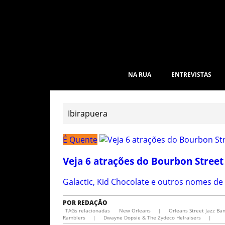
NA RUA
ENTREVISTAS
É Quente
Veja 6 atrações do Bourbon Street
Galactic, Kid Chocolate e outros nomes d
POR
REDAÇÃO
TAGs relacionadas
New Orleans
|
Orleans Street Jazz Ba
Ramblers
|
Dwayne Dopsie & The Zydeco Helraisers
|