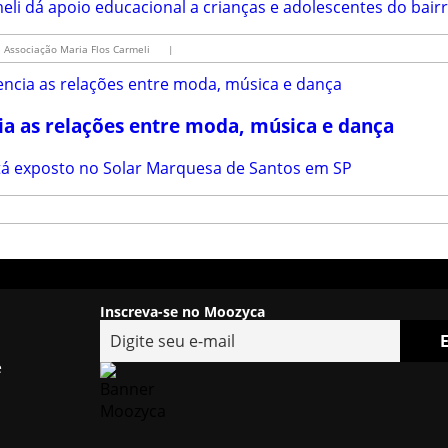
li dá apoio educacional a crianças e adolescentes do bairr
Associação Maria Flos Carmeli
|
cia as relações entre moda, música e dança
stá exposto no Solar Marquesa de Santos em SP
Inscreva-se no Moozyca
e