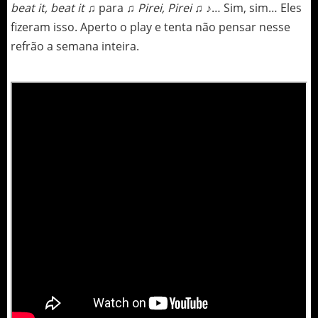
beat it, beat it
♫
para
♫ Pirei, Pirei
♫ ♪
… Sim, sim… Eles
fizeram isso. Aperto o play e tenta não pensar nesse
refrão a semana inteira.