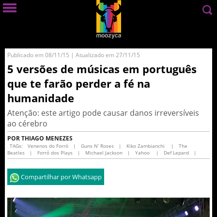
Publicado em 08/11/15 | Atualizado em 27/11/15
5 versões de músicas em português
que te farão perder a fé na
humanidade
Atenção: este artigo pode causar danos irreversíveis
ao cérebro
POR THIAGO MENEZES
TAGs:
Venenos do Forró
|
Guns N’ Roses
|
Kiko Zambianchi
|
The
Beatles
|
Forró dos Plays
|
Michael Jackson
|
Yahoo
|
Def Lepard
|
Compartilhar por Whatsapp