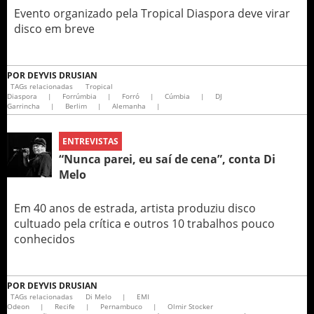
Evento organizado pela Tropical Diaspora deve virar
disco em breve
POR
DEYVIS DRUSIAN
TAGs relacionadas
Tropical
Diaspora
|
Forrúmbia
|
Forró
|
Cúmbia
|
DJ
Garrincha
|
Berlim
|
Alemanha
|
ENTREVISTAS
“Nunca parei, eu saí de cena”, conta Di
Melo
Em 40 anos de estrada, artista produziu disco
cultuado pela crítica e outros 10 trabalhos pouco
conhecidos
POR
DEYVIS DRUSIAN
TAGs relacionadas
Di Melo
|
EMI
Odeon
|
Recife
|
Pernambuco
|
Olmir Stocker