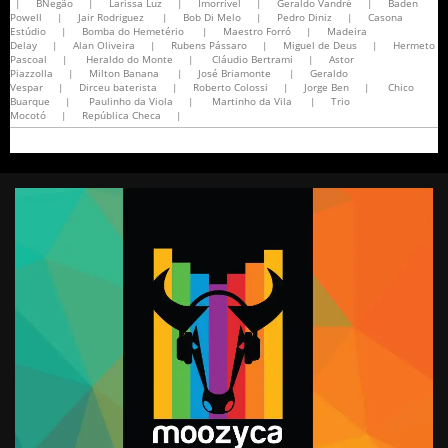
|
BNegão
|
Larissa Luz
|
Imorrível
|
Geraldo Vandré
|
Baden
Powell
|
Jair Rodriguez
|
Bob Di Melo
|
Pedro Diniz
|
Casona
Estúdio
|
Bomba do Hemetério
|
Maestro Forró
|
Madeira
Delay
|
Alan Oliveira
|
Rubens Pássaro
|
Miguel de Deus
|
Hermeto
Pascoal
|
Heraldo do Monte
|
Cláudio Bertrami
|
Astor
Piazzolla
|
Milton Banana
|
José Briamonte
|
Geraldo
Vespar
|
Dirceu baterista
|
Roberto Colossi
|
Jorge Ben
|
Chico
Buarque
|
Paulinho da Viola
|
Martinho da Vila
|
Trio
Mocotó
|
República Checa
|