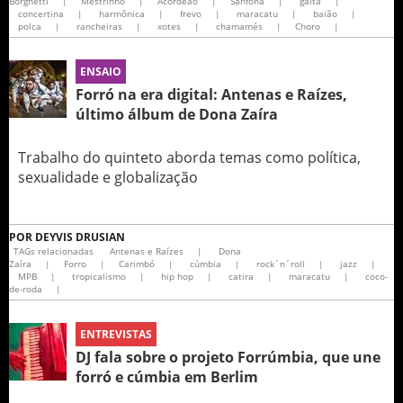
Borghetti
|
Mestrinho
|
Acordeão
|
Sanfona
|
gaita
|
concertina
|
harmônica
|
frevo
|
maracatu
|
baião
|
polca
|
rancheiras
|
xotes
|
chamamés
|
Choro
|
ENSAIO
Forró na era digital: Antenas e Raízes,
último álbum de Dona Zaíra
Trabalho do quinteto aborda temas como política,
sexualidade e globalização
POR
DEYVIS DRUSIAN
TAGs relacionadas
Antenas e Raízes
|
Dona
Zaíra
|
Forro
|
Carimbó
|
cúmbia
|
rock´n´roll
|
jazz
|
MPB
|
tropicalismo
|
hip hop
|
catira
|
maracatu
|
coco-
de-roda
|
ENTREVISTAS
DJ fala sobre o projeto Forrúmbia, que une
forró e cúmbia em Berlim