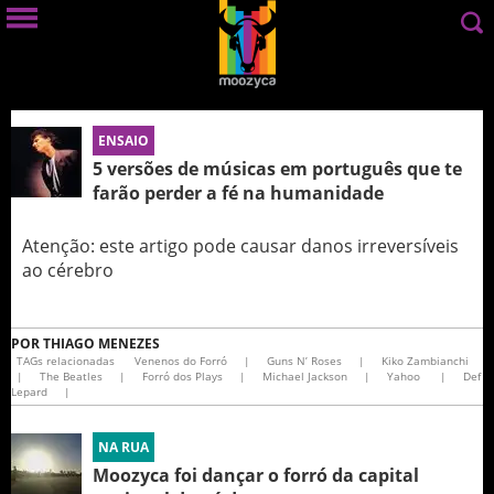
ENSAIO
5 versões de músicas em português que te
farão perder a fé na humanidade
Atenção: este artigo pode causar danos irreversíveis
ao cérebro
POR
THIAGO MENEZES
TAGs relacionadas
Venenos do Forró
|
Guns N’ Roses
|
Kiko Zambianchi
|
The Beatles
|
Forró dos Plays
|
Michael Jackson
|
Yahoo
|
Def
Lepard
|
NA RUA
Moozyca foi dançar o forró da capital