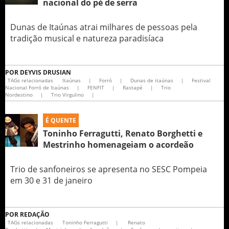
nacional do pé de serra
Dunas de Itaúnas atrai milhares de pessoas pela
tradição musical e natureza paradisíaca
POR
DEYVIS DRUSIAN
TAGs relacionadas
Itaúnas
|
Forró
|
Dunas de itaúnas
|
Festival
Nacional Forró de Itaúnas
|
FENFIT
|
Rastapé
|
Trio
Nordestino
|
Trio Virgulino
|
É QUENTE
Toninho Ferragutti, Renato Borghetti e
Mestrinho homenageiam o acordeão
Trio de sanfoneiros se apresenta no SESC Pompeia
em 30 e 31 de janeiro
POR
REDAÇÃO
TAGs relacionadas
Toninho Ferragutti
|
Renato