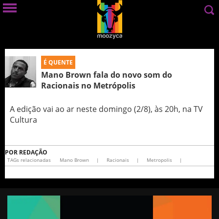
É QUENTE
Mano Brown fala do novo som do
Racionais no Metrópolis
A edição vai ao ar neste domingo (2/8), às 20h, na TV
Cultura
POR
REDAÇÃO
TAGs relacionadas
Mano Brown
|
Racionais
|
Metropolis
|