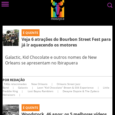
É QUENTE
Veja 6 atrações do Bourbon Street Fest para
já ir aquecendo os motores
Galactic, Kid Chocolate e outros nomes de New
Orleans se apresentam no Ibirapuera
POR
REDAÇÃO
TAGs relacionadas
New Orleans
|
Orleans Street Jazz
Band
|
Galactic
|
Leon “Kid Chocolate” Brown & 504 Experience
|
Little
Freddie King
|
Lost Bayou Ramblers
|
Dwayne Dopsie & The Zydeco
Helraisers
|
É QUENTE
Woodstock, 46 anos: os 5 melhores vídeos