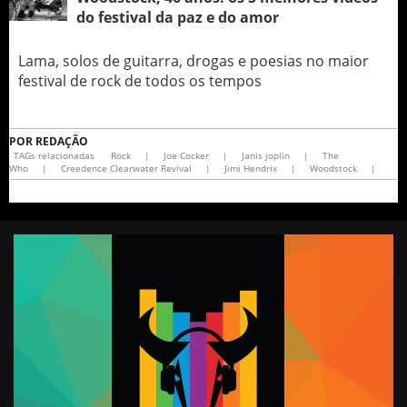
do festival da paz e do amor
Lama, solos de guitarra, drogas e poesias no maior
festival de rock de todos os tempos
POR
REDAÇÃO
TAGs relacionadas
Rock
|
Joe Cocker
|
Janis joplin
|
The
Who
|
Creedence Clearwater Revival
|
Jimi Hendrix
|
Woodstock
|