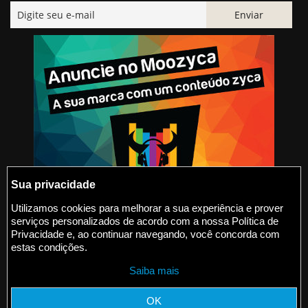
Sua privacidade
Utilizamos cookies para melhorar a sua experiência e prover
serviços personalizados de acordo com a nossa Política de
@2015-2026 Moozyca
Privacidade e, ao continuar navegando, você concorda com
estas condições.
contato@moozyca.com
Saiba mais
moozyca.com
OK