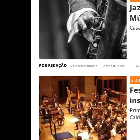
Ja
Mú
Cas
POR
REDAÇÃO
TAGs relacionadas
JazznosFundos
|
CC
É Q
Fe
in
Prim
Cald