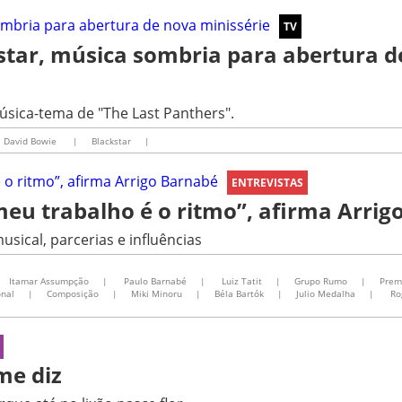
TV
star, música sombria para abertura d
sica-tema de "The Last Panthers".
David Bowie
|
Blackstar
|
ENTREVISTAS
meu trabalho é o ritmo”, afirma Arrig
sical, parcerias e influências
Itamar Assumpção
|
Paulo Barnabé
|
Luiz Tatit
|
Grupo Rumo
|
Prem
onal
|
Composição
|
Miki Minoru
|
Béla Bartók
|
Julio Medalha
|
Ro
me diz