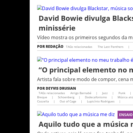
David Bowie divulga Black
minissérie
Vídeo mostra os primeiros segundos da mú
POR
REDAÇÃO
TAGs relacionadas
The Last Panthers
|
“O principal elemento no 
Artista fala sobre modo de compor, cena mu
POR
DEYVIS DRUSIAN
TAGs relacionadas
Arrigo Barnabé
|
Jazz
|
Punk
|
Breque
|
Schoenberg
|
Dodecafonismo
|
Música at
Cozzella
|
Out of Cage
|
Lupicínio Rodrigues​
|
ENSAIO
Aquilo tudo que a música 