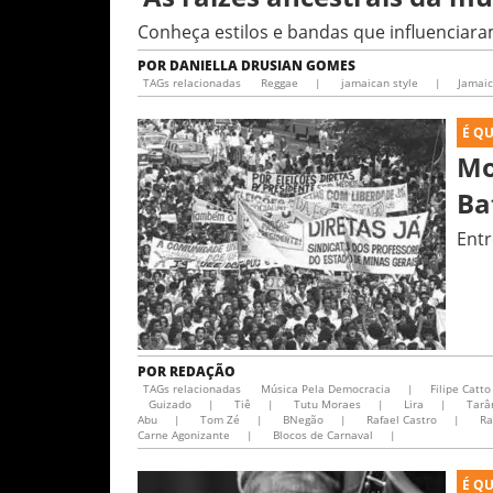
Conheça estilos e bandas que influenciar
POR
DANIELLA DRUSIAN GOMES
TAGs relacionadas
Reggae
|
jamaican style
|
Jamai
É Q
Mo
Ba
Entr
POR
REDAÇÃO
TAGs relacionadas
Música Pela Democracia
|
Filipe Catto
Guizado
|
Tiê
|
Tutu Moraes
|
Lira
|
Tarâ
Abu
|
Tom Zé
|
BNegão
|
Rafael Castro
|
Ra
Carne Agonizante
|
Blocos de Carnaval
|
É Q