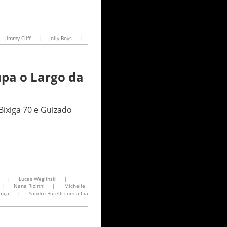
Jimmy Cliff
|
Jolly Boys
|
pa o Largo da
Bixiga 70 e Guizado
|
Lucas Weglinski
|
|
Nana Rizinni
|
Michelle
ança
|
Sandro Borelli com a Cia