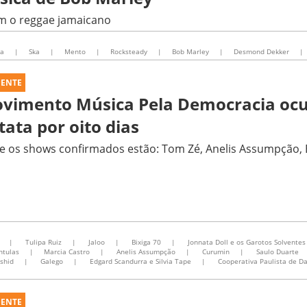
am o reggae jamaicano
ca
|
Ska
|
Mento
|
Rocksteady
|
Bob Marley
|
Desmond Dekker
|
UENTE
vimento Música Pela Democracia ocu
tata por oito dias
e os shows confirmados estão: Tom Zé, Anelis Assumpção, 
|
Tulipa Ruiz
|
Jaloo
|
Bixiga 70
|
Jonnata Doll e os Garotos Solventes
ntulas
|
Marcia Castro
|
Anelis Assumpção
|
Curumin
|
Saulo Duarte
shid
|
Galego
|
Edgard Scandurra e Silvia Tape
|
Cooperativa Paulista de D
UENTE