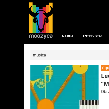
NA RUA
ENTREVISTAS
É Q
Le
“M
Obra