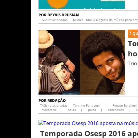
POR
DEYVIS DRUSIAN
TAGs relacionadas
Música Ltda: O Negócio da música para e
É Q
To
ho
Trio
POR
REDAÇÃO
TAGs relacionadas
Toninho Ferragutti
|
Renato Borghetti
maracatu
|
baião
|
polca
|
rancheiras
|
x
Temporada Osesp 2016 ap