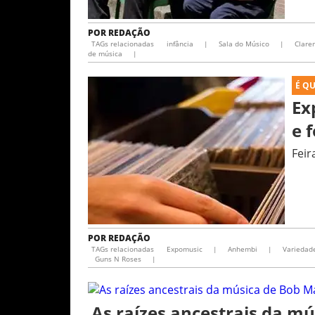
POR
REDAÇÃO
TAGs relacionadas
infância
|
Sala do Músico
|
Clare
de música
|
É Q
Ex
e 
Feir
POR
REDAÇÃO
TAGs relacionadas
Expomusic
|
Anhembi
|
Variedad
Guns N Roses
|
As raízes ancestrais da m