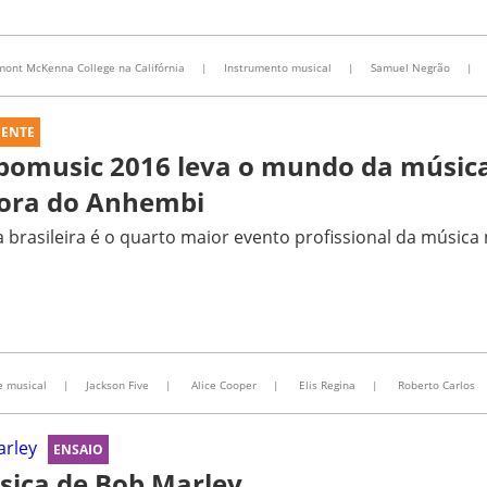
mont McKenna College na Califórnia
|
Instrumento musical
|
Samuel Negrão
|
UENTE
pomusic 2016 leva o mundo da música
fora do Anhembi
a brasileira é o quarto maior evento profissional da músic
e musical
|
Jackson Five
|
Alice Cooper
|
Elis Regina
|
Roberto Carlos
ENSAIO
úsica de Bob Marley