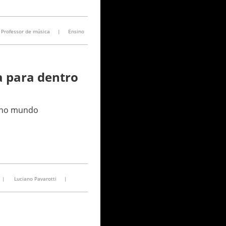
Professor de música
|
Ensino
 para dentro
a no mundo
|
Luciano Pavarotti
|