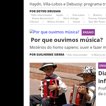
Haydn, Villa-Lobos e Debussy: programa tr
POR
DEYVIS DRUSIAN
TAGs relacionadas
Haydn
|
Villa-Lobos
|
Brahms
Khatia Buniatishvili
|
Heinz Holliger
|
Thomas Zehetm
Clássica
|
Música Erudita
|
Osesp
|
Sala São Paulo
ENSAIO
Por que ouvimos música?
Mistérios do homo sapiens: ouvir e fazer 
POR
GUILHERME SIERRA
TAGs relacionadas
A Música d
ENS
Di
in
Prof
da c