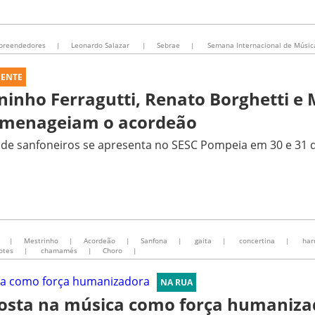
mpreendedores
|
Leonardo Salazar
|
Sebrae
|
Semana Internacional de Músic
UENTE
ninho Ferragutti, Renato Borghetti e
menageiam o acordeão
 de sanfoneiros se apresenta no SESC Pompeia em 30 e 31 d
|
Mestrinho
|
Acordeão
|
Sanfona
|
gaita
|
concertina
|
har
otes
|
chamamés
|
Choro
|
NA RUA
osta na música como força humaniza