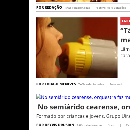
POR
REDAÇÃO
TAGs relacionadas
Festival As 4 Estações
ENT
“T
ma
Lâmi
cara
POR
THIAGO MENEZES
TAGs relacionadas
Punk rock
|
No semiárido cearense, or
Formado por crianças e jovens, Grupo Uir
POR
DEYVIS DRUSIAN
TAGs relacionadas
Brasil
|
Ce