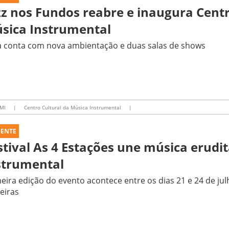
zz nos Fundos reabre e inaugura Centr
sica Instrumental
a conta com nova ambientação e duas salas de shows
MI
|
Centro Cultural da Música Instrumental
|
UENTE
stival As 4 Estações une música erudit
strumental
eira edição do evento acontece entre os dias 21 e 24 de ju
eiras