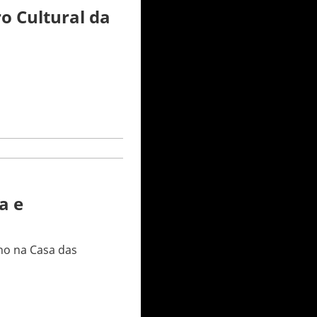
o Cultural da
a e
lho na Casa das