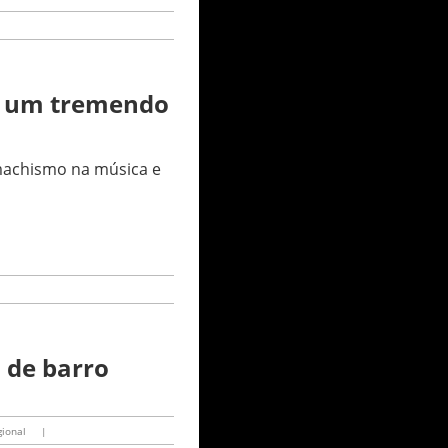
 é um tremendo
machismo na música e
 de barro
gional
|