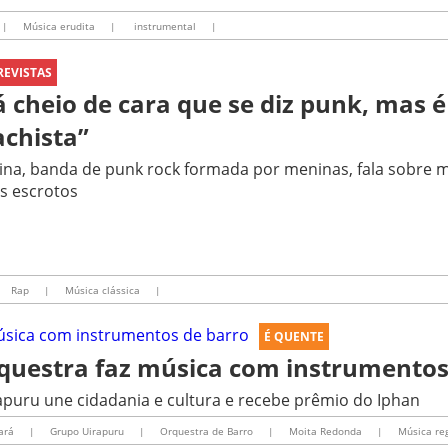
|
Música erudita
|
instrumental
|
REVISTAS
á cheio de cara que se diz punk, mas
chista”
na, banda de punk rock formada por meninas, fala sobre 
s escrotos
Rap
|
Música clássica
|
É QUENTE
questra faz música com instrumentos
apuru une cidadania e cultura e recebe prêmio do Iphan
ará
|
Grupo Uirapuru
|
Orquestra de Barro
|
Moita Redonda
|
Música re