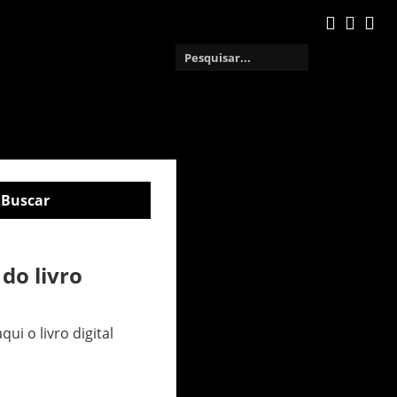
do livro
i o livro digital
20
Novo
Jovens
anos
single
da