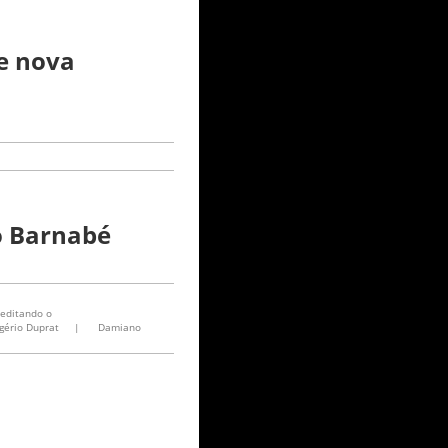
e nova
o Barnabé
editando o
gério Duprat
|
Damiano