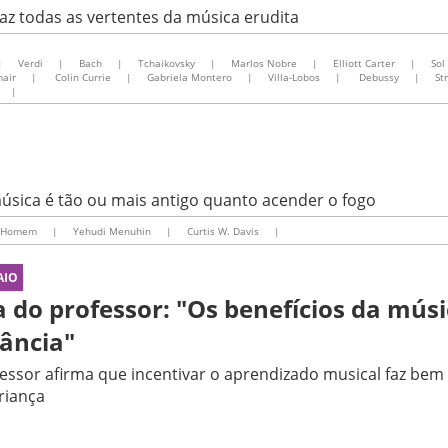
az todas as vertentes da música erudita
|
Verdi
|
Bach
|
Tchaikovsky
|
Marlos Nobre
|
Elliott Carter
|
Sol
air
|
Colin Currie
|
Gabriela Montero
|
Villa-Lobos
|
Debussy
|
St
|
música é tão ou mais antigo quanto acender o fogo
o Homem
|
Yehudi Menuhin
|
Curtis W. Davis
|
AIO
a do professor: "Os benefícios da mús
fância"
essor afirma que incentivar o aprendizado musical faz bem
riança