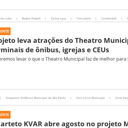
Edu Lobo
|
Baden Powell
|
Carlos Lyra
|
Tom Jobim
|
Candomblé
|
UENTE
ojeto leva atrações do Theatro Munici
rminais de ônibus, igrejas e CEUs
remos levar o que o Theatro Municipal faz de melhor para 
|
Orquestra Sinfônica Municipal de São Paulo
|
Coro Lírico Municipal
|
Coral Pau
UENTE
arteto KVAR abre agosto no projeto 