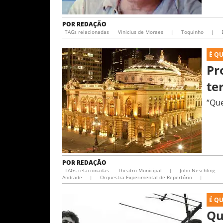
POR
REDAÇÃO
TAGs relacionadas
Vinicius de Moraes
|
Toquinho
|
É Q
Pr
te
“Que
POR
REDAÇÃO
TAGs relacionadas
Theatro Municipal
|
John Neschling
Andrade
|
Orquestra Experimental de Repertório
|
É Q
Qu