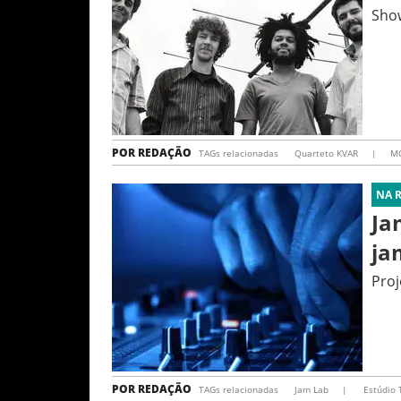
Show
POR
REDAÇÃO
TAGs relacionadas
Quarteto KVAR
|
M
NA 
Ja
ja
Proj
POR
REDAÇÃO
TAGs relacionadas
Jam Lab
|
Estúdio 