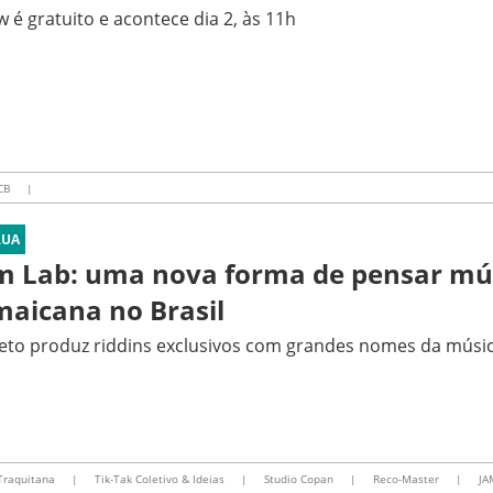
 é gratuito e acontece dia 2, às 11h
CB
|
RUA
m Lab: uma nova forma de pensar mú
maicana no Brasil
eto produz riddins exclusivos com grandes nomes da músi
Traquitana
|
Tik-Tak Coletivo & Ideias
|
Studio Copan
|
Reco-Master
|
JA