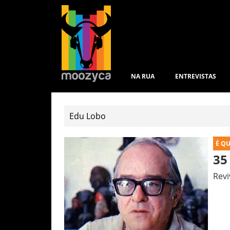
NA RUA
ENTREVISTAS
É Q
35
Revi