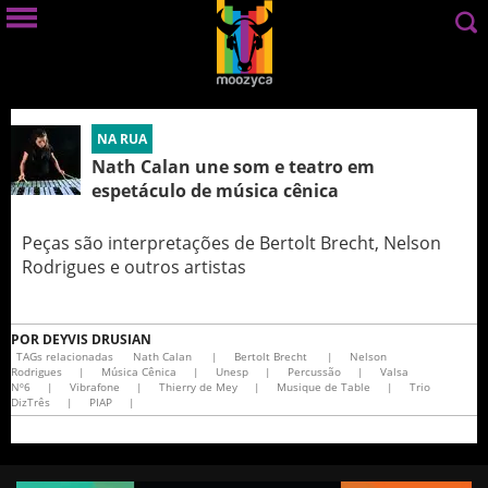
NA RUA
Nath Calan une som e teatro em
espetáculo de música cênica
Peças são interpretações de Bertolt Brecht, Nelson
Rodrigues e outros artistas
POR
DEYVIS DRUSIAN
TAGs relacionadas
Nath Calan
|
Bertolt Brecht
|
Nelson
Rodrigues
|
Música Cênica
|
Unesp
|
Percussão
|
Valsa
Nº6
|
Vibrafone
|
Thierry de Mey
|
Musique de Table
|
Trio
DizTrês
|
PIAP
|