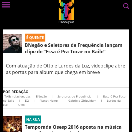
É QUENTE
BNegão e Seletores de Frequência lançam
clipe de “Essa é Pra Tocar no Baile”
Com atuação de Otto e Lurdes da Luz, videoclipe abre
as portas para álbum que chega em breve
POR
REDAÇÃO
TAGs relacionadas
BNegão
|
Seletores de Frequência
|
Essa é Pra Tocar
no Baile
|
D2
|
Planet Hemp
|
Gabriela Ziriguidum
|
Lurdes da
Luz
|
Otto
|
NA RUA
Temporada Osesp 2016 aposta na música