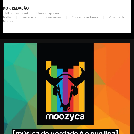
POR
REDAÇÃO
TAGs relacionadas
Elomar Figueira
Mello
|
Sertanejo
|
ConSertão
|
Concerto Sertanez
|
Vinícius de
Moraes
|