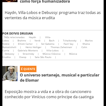
como força humanizadora
Haydn, Villa-Lobos e Debussy: programa traz todas as
vertentes da música erudita
POR
DEYVIS DRUSIAN
TAGs relacionadas
Haydn
|
Villa-
Lobos
|
Brahms
|
Verdi
|
Bach
|
Tchaikovsky
|
Marlos
Nobre
|
Elliott Carter
|
Sol Gabetta
|
Fazil Say
|
Khatia
Buniatishvili
|
Heinz Holliger
|
Thomas Zehetmair
|
Colin
Currie
|
Gabriela Montero
|
Villa-Lobos
|
Debussy
|
Stravinsky
|
Música Clássica
|
Música
Erudita
|
Osesp
|
Sala São Paulo
|
É QUENTE
O universo sertanejo, musical e particular
de Elomar
Exposição mostra a vida e a obra do cancioneiro
conhecido por Vinícius como príncipe da caatinga