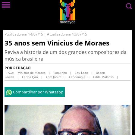
Publicado em 14/07/15 | Atualizado em 13/07/15
35 anos sem Vinicius de Moraes
Reviva a história de um dos grandes compositores da
música brasileira
POR REDAÇÃO
TAGs:
Vinicius de Moraes
|
Toquinho
|
Edu Lobo
|
Baden
Powell
|
Carlos Lyra
|
Tom Jobim
|
Candomblé
|
Gilda Mattoso
|
Compartilhar por Whatsapp