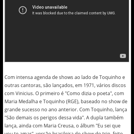
Com intensa agenda de shows ao lado de Toquinho e
outras cantoras, são lançados, em 1971, vários discos
com Vinicius. O primeiro é "Como dizia o poeta", com
Maria Medalha e Toquinho (RGE), baseado no show de
grande sucesso no ano anterior. Com Toquinho, lança
"São demais os perigos dessa vida". A dupla também
lança, ainda com Maria Creusa, o álbum "Eu sei que
vou te amar", versão brasileira do show do trio, feito