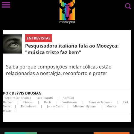
ENTREVISTAS
Pesquisadora italiana fala ao Moozyca:
"música triste faz bem"
Saiba porque composições melancólicas estão
relacionadas a nostalgia, reconforto e prazer
POR
DEYVIS DRUSIAN
TAGs relacionadas
Liila Taruffi
|
Samuel
Barber
|
Chopin
|
Bach
|
Beethoven
|
Tomaso Albinoni
|
Erik
Satie
|
Radiohead
|
Johny Cash
|
Michael Nyman
|
Musica
triste
|