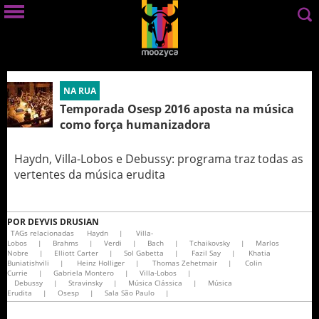
NA RUA
Temporada Osesp 2016 aposta na música
como força humanizadora
Haydn, Villa-Lobos e Debussy: programa traz todas as
vertentes da música erudita
POR
DEYVIS DRUSIAN
TAGs relacionadas
Haydn
|
Villa-
Lobos
|
Brahms
|
Verdi
|
Bach
|
Tchaikovsky
|
Marlos
Nobre
|
Elliott Carter
|
Sol Gabetta
|
Fazil Say
|
Khatia
Buniatishvili
|
Heinz Holliger
|
Thomas Zehetmair
|
Colin
Currie
|
Gabriela Montero
|
Villa-Lobos
|
Debussy
|
Stravinsky
|
Música Clássica
|
Música
Erudita
|
Osesp
|
Sala São Paulo
|