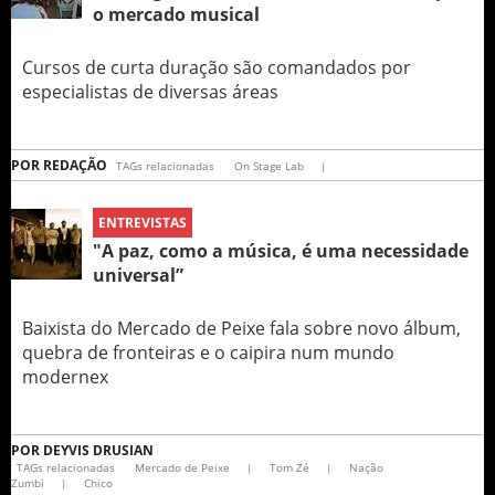
o mercado musical
Cursos de curta duração são comandados por
especialistas de diversas áreas
POR
REDAÇÃO
TAGs relacionadas
On Stage Lab
|
ENTREVISTAS
"A paz, como a música, é uma necessidade
universal”
Baixista do Mercado de Peixe fala sobre novo álbum,
quebra de fronteiras e o caipira num mundo
modernex
POR
DEYVIS DRUSIAN
TAGs relacionadas
Mercado de Peixe
|
Tom Zé
|
Nação
Zumbi
|
Chico