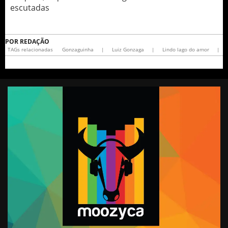
escutadas
POR
REDAÇÃO
TAGs relacionadas
Gonzaguinha
|
Luiz Gonzaga
|
Lindo lago do amor
|