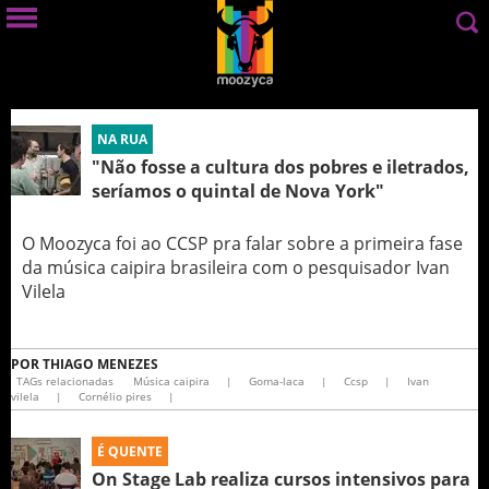
NA RUA
"Não fosse a cultura dos pobres e iletrados,
seríamos o quintal de Nova York"
O Moozyca foi ao CCSP pra falar sobre a primeira fase
da música caipira brasileira com o pesquisador Ivan
Vilela
POR
THIAGO MENEZES
TAGs relacionadas
Música caipira
|
Goma-laca
|
Ccsp
|
Ivan
vilela
|
Cornélio pires
|
É QUENTE
On Stage Lab realiza cursos intensivos para