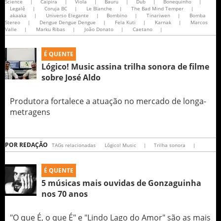
Science
|
Caipira
|
Viola
|
Bauru
|
Dub
|
Bonequinho
|
Legalê
|
Coruja BC
|
Le Blanche
|
The Bad Mind Temper
|
akaaka
|
Universo Elegante
|
Bombino
|
Tinariwen
|
Bomba
Stereo
|
Dengue Dengue Dengue
|
Fela Kuti
|
Karnak
|
Marcos
Valle
|
Marku Ribas
|
João Donato
|
Caetano
|
É QUENTE
Lógico! Music assina trilha sonora de filme
sobre José Aldo
Produtora fortalece a atuação no mercado de longa-
metragens
POR
REDAÇÃO
TAGs relacionadas
Lógico! Music
|
Trilha sonora
|
É QUENTE
5 músicas mais ouvidas de Gonzaguinha
nos 70 anos
"O que É, o que É" e "Lindo Lago do Amor" são as mais