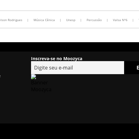
lson Rodrigues
|
Música Cênica
|
Unesp
|
Percussão
|
Valsa Nº6
|
Inscreva-se no Moozyca
e