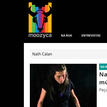
NA RUA
ENTREVISTAS
NA 
Na
mú
Peça