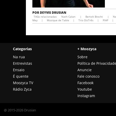
POR
DEYVIS DRUSIAN
TAGs relacionadas
Nath Calan
|
Bertolt Brecht
|
Ne
Mey
|
Musique de Table
|
Trio DizTrês
|
PIAP
|
Categorias
+ Moozyca
Na rua
Sobre
Entrevistas
Política de Privacidad
Ensaio
Anuncie
É quente
Fale conosco
Moozyca TV
Facebook
Rádio Zyca
Youtube
Instagram
@ 2015-2026 Drusian