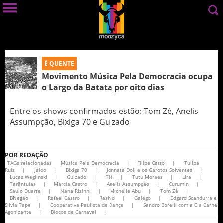
É QUENTE
Movimento Música Pela Democracia ocupa
o Largo da Batata por oito dias
Entre os shows confirmados estão: Tom Zé, Anelis
Assumpção, Bixiga 70 e Guizado
POR
REDAÇÃO
TAGs relacionadas
Música Pela Democracia
|
Filipe Catto
|
Tulipa
Ruiz
|
Jaloo
|
Bixiga 70
|
Jonnata Doll e os Garotos Solventes
|
Lucas Weglinski
|
Guizado
|
Tiê
|
Tutu Moraes
|
Lira
|
Tarântulas
|
Marcia Castro
|
Anelis Assumpção
|
Curumin
|
Saulo Duarte
|
Nana Rizinni
|
Michelle Abu
|
Tom Zé
|
BNegão
|
Rafael Castro
|
Rashid
|
Galego
|
Edgard Scandurra e
Silvia Tape
|
Cooperativa Paulista de Dança
|
Sandro Borelli com a Cia Carne
Agonizante
|
Blocos de Carnaval
|