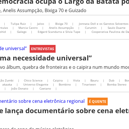
ocracia ocupa o Largo da Batata por
, Anelis Assumpção, Bixiga 70 e Guizado
|
Tulipa Ruiz
|
Jaloo
|
Bixiga 70
|
Jonnata Doll e os Garotos Solventes
ntulas
|
Marcia Castro
|
Anelis Assumpção
|
Curumin
|
Saulo Duarte
shid
|
Galego
|
Edgard Scandurra e Silvia Tape
|
Cooperativa Paulista de D
ENTREVISTAS
uma necessidade universal”
novo álbum, quebra de fronteiras e o caipira num mundo m
ção Zumbi
|
Chico Science
|
Caipira
|
Viola
|
Bauru
|
Dub
|
Bo
akaaka
|
Universo Elegante
|
Bombino
|
Tinariwen
|
Bomba Stereo
|
João Donato
|
Caetano
|
É QUENTE
te lança documentário sobre cena elet