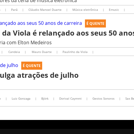
ores da cena de música eletrônica
m
|
Pará
|
Cláudio Manoel Duarte
|
Música eletrônica
|
Emusic
|
É QUENTE
 da Viola é relançado aos seus 50 ano
ia com Elton Medeiros
|
Candeia
|
Mauro Duarte
|
Paulinho da Viola
|
É QUENTE
ulga atrações de julho
e
|
Luiz Gonzaga
|
Björk
|
Dorival Caymmi
|
Gestos Sonoros
|
Sax B