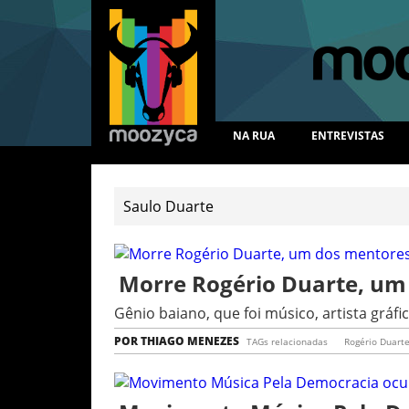
NA RUA
ENTREVISTAS
Morre Rogério Duarte, um 
Gênio baiano, que foi músico, artista gráf
POR
THIAGO MENEZES
TAGs relacionadas
Rogério Duart