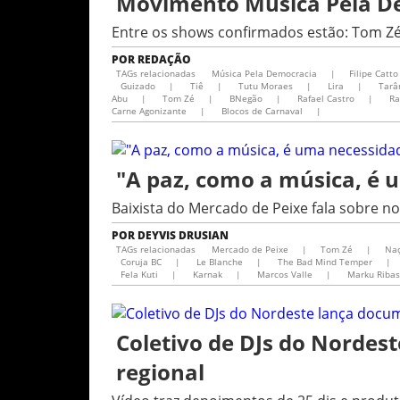
Movimento Música Pela Dem
Entre os shows confirmados estão: Tom Zé
POR
REDAÇÃO
TAGs relacionadas
Música Pela Democracia
|
Filipe Catto
Guizado
|
Tiê
|
Tutu Moraes
|
Lira
|
Tarâ
Abu
|
Tom Zé
|
BNegão
|
Rafael Castro
|
Ra
Carne Agonizante
|
Blocos de Carnaval
|
"A paz, como a música, é 
Baixista do Mercado de Peixe fala sobre 
POR
DEYVIS DRUSIAN
TAGs relacionadas
Mercado de Peixe
|
Tom Zé
|
Na
Coruja BC
|
Le Blanche
|
The Bad Mind Temper
|
Fela Kuti
|
Karnak
|
Marcos Valle
|
Marku Ribas
Coletivo de DJs do Nordes
regional