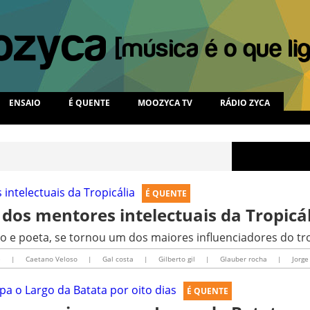
ENSAIO
É QUENTE
MOOZYCA TV
RÁDIO ZYCA
É QUENTE
dos mentores intelectuais da Tropicá
ico e poeta, se tornou um dos maiores influenciadores do tr
e
|
Caetano Veloso
|
Gal costa
|
Gilberto gil
|
Glauber rocha
|
Jorge
É QUENTE