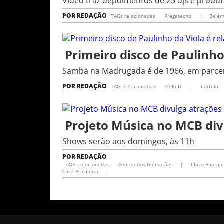
Vídeo traz depoimentos de 25 djs e produt
POR
REDAÇÃO
TAGs relacionadas
Pragatecno
|
Belé
Primeiro disco de Paulinho
Samba na Madrugada é de 1966, em parcer
POR
REDAÇÃO
TAGs relacionadas
Zé Keti
|
Cartola
Projeto Música no MCB div
Shows serão aos domingos, às 11h
POR
REDAÇÃO
TAGs relacionadas
Andrea dos Guimarães
|
Chico Buarqu
Casa Brasileira
|